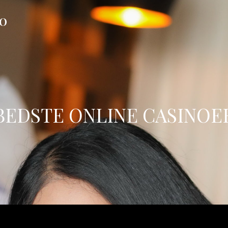
FO
BEDSTE ONLINE CASINOE