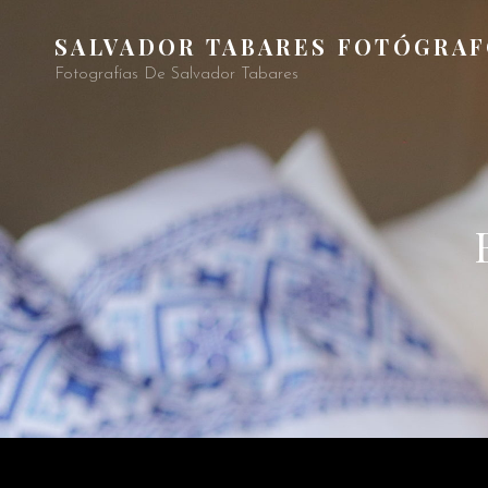
SALVADOR TABARES FOTÓGRA
Fotografías De Salvador Tabares