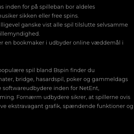
us inden for på spilleban bor aldeles
siker sikken eller free spins.
ligevel ganske vist alle spil tilslutte selvsamme
pillemyndighed.
ller en bookmaker i udbyder online væddemål i
populære spil bland Bspin finder du
mater, bridge, hasardspil, poker og gammeldags
e softwareudbydere inden for NetEnt,
ming. Fornærm udbydere sikrer, at spillerne ovis
sive ekstravagant grafik, spændende funktioner og