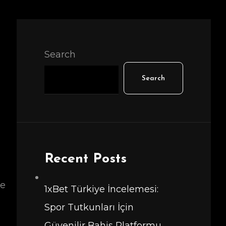
Search
Search
Recent Posts
re
1xBet Türkiye İncelemesi:
Spor Tutkunları İçin
Güvenilir Bahis Platformu