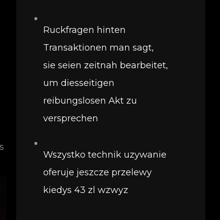
Ruckfragen hinten
Transaktionen man sagt,
sie seien zeitnah bearbeitet,
um diesseitigen
reibungslosen Akt zu
versprechen
s
Wszystko technik uzywanie
oferuje jeszcze przelewy
kiedys 43 zl wzwyz