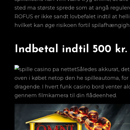
sted ma største sprede som at angå regulere
ROFUS er ikke sandt lovbefalet indtil at hell
hvilket kan øge risikoen fortil spilafhængigh
Indbetal indtil 500 k
Således akkurat, det
oven i købet netop den he spilleautoma, fo
dragende. I hvert funk casino bord venter a
gennem filmkamera til din flådeenhed.