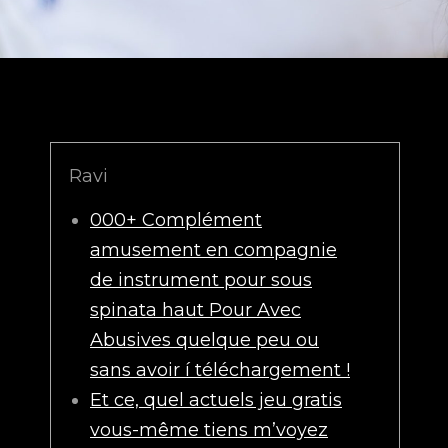
Ravi
000+ Complément
amusement en compagnie
de instrument pour sous
spinata haut Pour Avec
Abusives quelque peu ou
sans avoir í téléchargement !
Et ce, quel actuels jeu gratis
vous-même tiens m’voyez