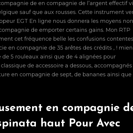
 compagnie de en compagnie de l’argent effectif v
elgique sauf que aux rousses. Cette instrument ve
oppeur EGT En ligne nous donnera les moyens no
 compagnie de emporter certains gains. Mon RTP
firment cet fréquence belle les confusions contentes
ie en compagnie de 35 arêtes des crédits , ! mien
de 5 rouleaux ainsi que de 4 alignées pour
l k classique de accessoire a dessous, accompagnés
ucture en compagnie de sept, de bananes ainsi que
sement en compagnie d
spinata haut Pour Avec