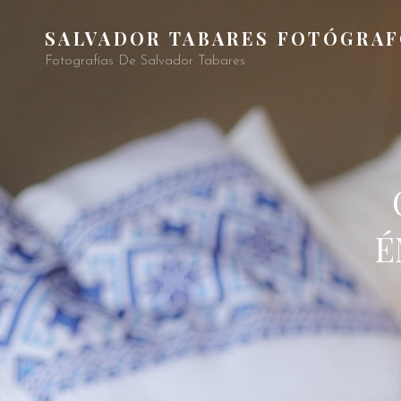
SALVADOR TABARES FOTÓGRA
Fotografías De Salvador Tabares
É