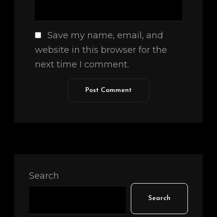
Save my name, email, and
website in this browser for the
next time I comment.
Search
Search