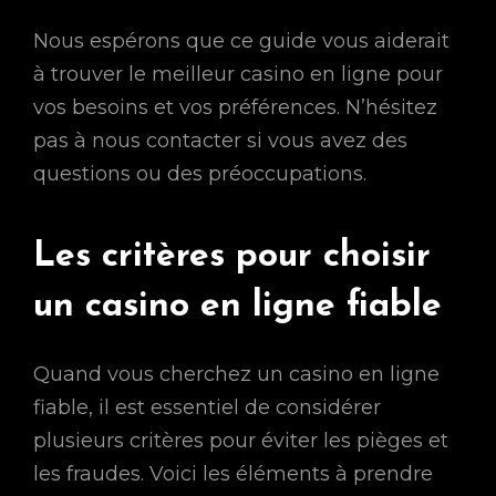
Nous espérons que ce guide vous aiderait
à trouver le meilleur casino en ligne pour
vos besoins et vos préférences. N’hésitez
pas à nous contacter si vous avez des
questions ou des préoccupations.
Les critères pour choisir
un casino en ligne fiable
Quand vous cherchez un casino en ligne
fiable, il est essentiel de considérer
plusieurs critères pour éviter les pièges et
les fraudes. Voici les éléments à prendre