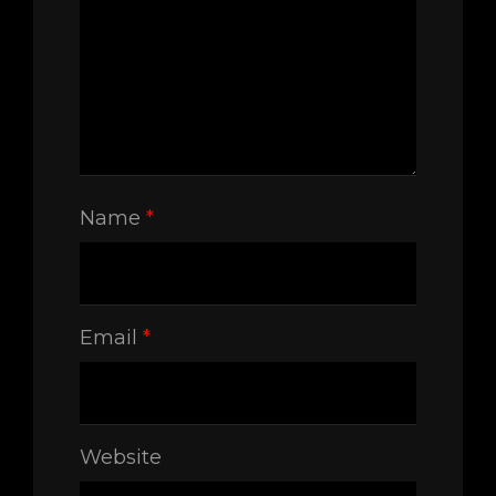
Name
*
Email
*
Website