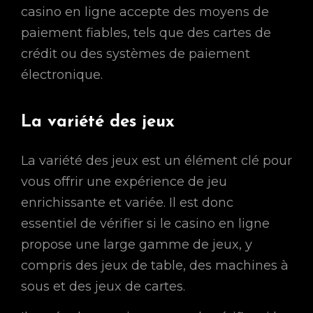
casino en ligne accepte des moyens de
paiement fiables, tels que des cartes de
crédit ou des systèmes de paiement
électronique.
La variété des jeux
La variété des jeux est un élément clé pour
vous offrir une expérience de jeu
enrichissante et variée. Il est donc
essentiel de vérifier si le casino en ligne
propose une large gamme de jeux, y
compris des jeux de table, des machines à
sous et des jeux de cartes.