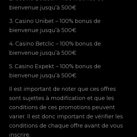
bienvenue jusqu’à 500€
3. Casino Unibet – 100% bonus de
bienvenue jusqu’à 500€
4. Casino Betclic – 100% bonus de
bienvenue jusqu’à 500€
5. Casino Expekt – 100% bonus de
bienvenue jusqu’à 500€
Il est important de noter que ces offres
sont sujettes à modification et que les
conditions de ces promotions peuvent
varier. Il est donc important de vérifier les
conditions de chaque offre avant de vous
inscrire.