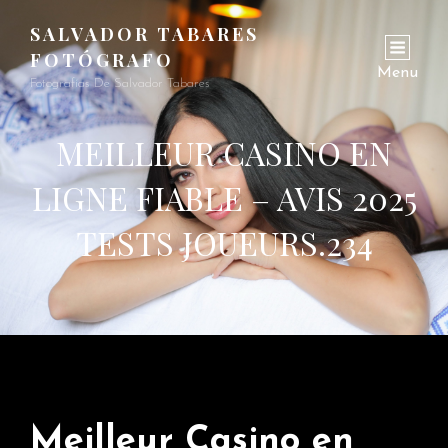
SALVADOR TABARES
FOTÓGRAFO
Menu
Fotografías De Salvador Tabares
MEILLEUR CASINO EN
LIGNE FIABLE – AVIS 2025
TESTS JOUEURS.234
Meilleur Casino en