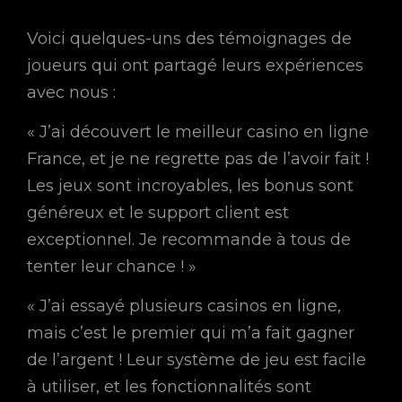
Voici quelques-uns des témoignages de
joueurs qui ont partagé leurs expériences
avec nous :
« J’ai découvert le meilleur casino en ligne
France, et je ne regrette pas de l’avoir fait !
Les jeux sont incroyables, les bonus sont
généreux et le support client est
exceptionnel. Je recommande à tous de
tenter leur chance ! »
« J’ai essayé plusieurs casinos en ligne,
mais c’est le premier qui m’a fait gagner
de l’argent ! Leur système de jeu est facile
à utiliser, et les fonctionnalités sont