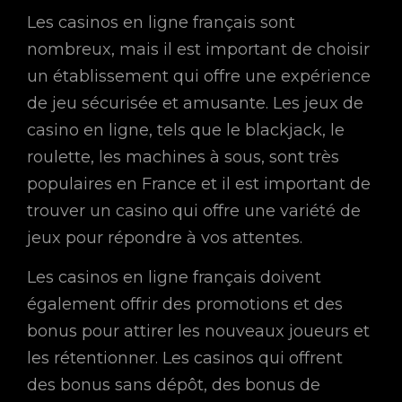
Les casinos en ligne français sont
nombreux, mais il est important de choisir
un établissement qui offre une expérience
de jeu sécurisée et amusante. Les jeux de
casino en ligne, tels que le blackjack, le
roulette, les machines à sous, sont très
populaires en France et il est important de
trouver un casino qui offre une variété de
jeux pour répondre à vos attentes.
Les casinos en ligne français doivent
également offrir des promotions et des
bonus pour attirer les nouveaux joueurs et
les rétentionner. Les casinos qui offrent
des bonus sans dépôt, des bonus de