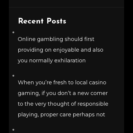
Recent Posts
Online gambling should first
providing on enjoyable and also
you normally exhilaration
When you’re fresh to local casino
gaming, if you don’t a new comer
to the very thought of responsible
playing, proper care perhaps not