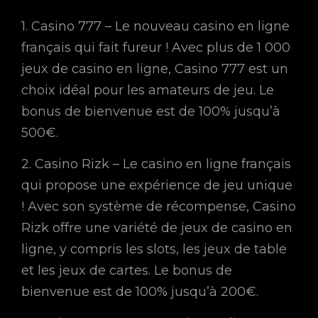
1. Casino 777 – Le nouveau casino en ligne
français qui fait fureur ! Avec plus de 1 000
jeux de casino en ligne, Casino 777 est un
choix idéal pour les amateurs de jeu. Le
bonus de bienvenue est de 100% jusqu’à
500€.
2. Casino Rizk – Le casino en ligne français
qui propose une expérience de jeu unique
! Avec son système de récompense, Casino
Rizk offre une variété de jeux de casino en
ligne, y compris les slots, les jeux de table
et les jeux de cartes. Le bonus de
bienvenue est de 100% jusqu’à 200€.