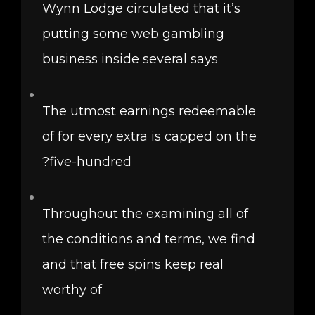
Wynn Lodge circulated that it’s
putting some web gambling
business inside several says
The utmost earnings redeemable
of for every extra is capped on the
?five-hundred
Throughout the examining all of
the conditions and terms, we find
and that free spins keep real
worthy of