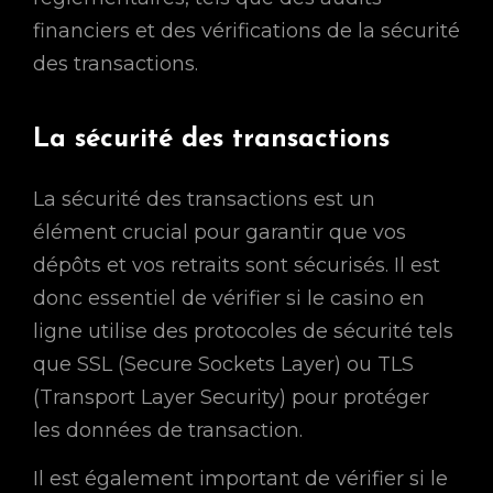
financiers et des vérifications de la sécurité
des transactions.
La sécurité des transactions
La sécurité des transactions est un
élément crucial pour garantir que vos
dépôts et vos retraits sont sécurisés. Il est
donc essentiel de vérifier si le casino en
ligne utilise des protocoles de sécurité tels
que SSL (Secure Sockets Layer) ou TLS
(Transport Layer Security) pour protéger
les données de transaction.
Il est également important de vérifier si le