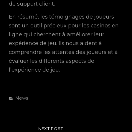
de support client.
En résumé, les témoignages de joueurs
sont un outil précieux pour les casinos en
ligne qui cherchent à améliorer leur
expérience de jeu. Ils nous aident à
comprendre les attentes des joueurs et à
évaluer les différents aspects de
l’expérience de jeu.
Categories
News
Post
NEXT POST
NEXT