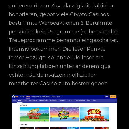
anderem deren Zuverlässigkeit dahinter
honorieren, gebot viele Crypto Casinos
bestimmte Werbeaktionen & Berühmte
persönlichkeit-Programme (nebensächlich
Treueprogramme benannt) eingeschaltet.
Intensiv bekommen Die leser Punkte
ferner Bezüge, so lange Die leser die
Einzahlung tätigen unter anderem qua
echten Geldeinsätzen inoffizieller
mitarbeiter Casino zum besten geben.