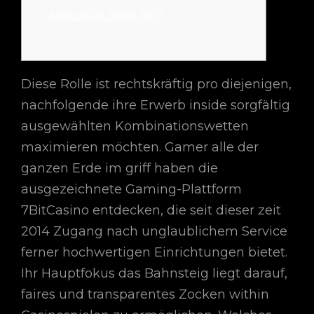
spezielle Boni an?
Diese Rolle ist rechtskräftig pro diejenigen,
nachfolgende ihre Erwerb inside sorgfältig
ausgewählten Kombinationswetten
maximieren möchten. Gamer alle der
ganzen Erde im griff haben die
ausgezeichnete Gaming-Plattform
7BitCasino entdecken, die seit dieser zeit
2014 Zugang nach unglaublichem Service
ferner hochwertigen Einrichtungen bietet.
Ihr Hauptfokus das Bahnsteig liegt darauf,
faires und transparentes Zocken within