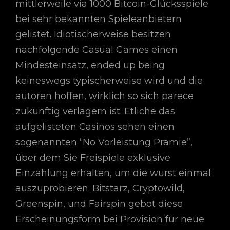
mittlerweile via 1000 Bitcoin-Glücksspiele
bei sehr bekannten Spieleanbietern
gelistet. Idiotischerweise besitzen
nachfolgende Casual Games einen
Mindesteinsatz, ended up being
keineswegs typischerweise wird und die
autoren hoffen, wirklich so sich parece
zukünftig verlagern ist. Etliche das
aufgelisteten Casinos sehen einen
sogenannten “No Vorleistung Prämie”,
über dem Sie Freispiele exklusive
Einzahlung erhalten, um die wurst einmal
auszuprobieren. Bitstarz, Cryptowild,
Greenspin, und Fairspin gebot diese
Erscheinungsform bei Provision für neue