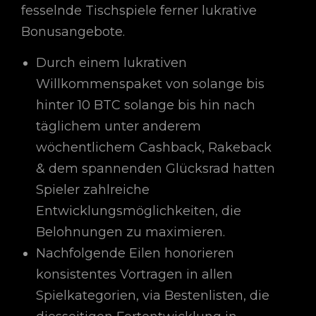
fesselnde Tischspiele ferner lukrative
Bonusangebote.
Durch einem lukrativen
Willkommenspaket von solange bis
hinter 10 BTC solange bis hin nach
täglichem unter anderem
wöchentlichem Cashback, Rakeback
& dem spannenden Glücksrad hatten
Spieler zahlreiche
Entwicklungsmöglichkeiten, die
Belohnungen zu maximieren.
Nachfolgende Eilen honorieren
konsistentes Vortragen in allen
Spielkategorien, via Bestenlisten, die