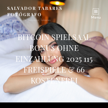
SALVADOR TABARES
FOTÓGRAFO
Menu
Fotografías De Salvador Tabares
BITCOIN SPIELSAAL
BONUS OHNE
EINZAHLUNG 2025 115
FREISPIELE & 66
KOSTENFREI