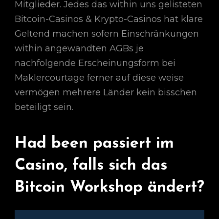
Mitglieder. Jedes das within uns gelisteten
Bitcoin-Casinos & Krypto-Casinos hat klare
Geltend machen sofern Einschränkungen
within angewandten AGBs je
nachfolgende Erscheinungsform bei
Maklercourtage ferner auf diese weise
vermögen mehrere Länder kein bisschen
beteiligt sein.
Had been passiert im
Casino, falls sich das
Bitcoin Workshop ändert?