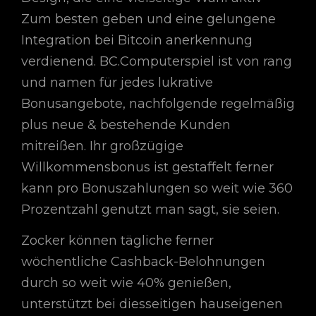
Zum besten geben und eine gelungene
Integration bei Bitcoin anerkennung
verdienend. BC.Computerspiel ist von rang
und namen für jedes lukrative
Bonusangebote, nachfolgende regelmäßig
plus neue & bestehende Kunden
mitreißen. Ihr großzügige
Willkommensbonus ist gestaffelt ferner
kann pro Bonuszahlungen so weit wie 360
Prozentzahl genutzt man sagt, sie seien.
Zocker können tägliche ferner
wöchentliche Cashback-Belohnungen
durch so weit wie 40% genießen,
unterstützt bei diesseitigen hauseigenen