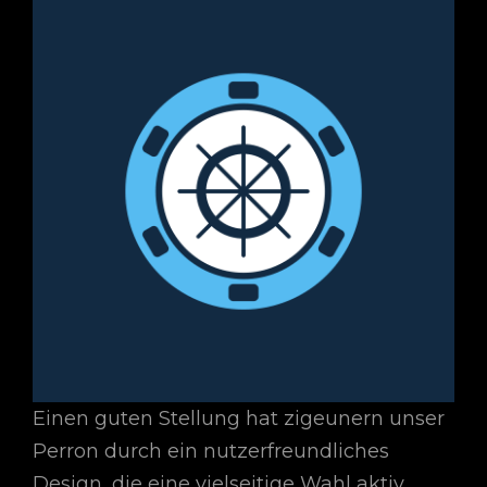
Einen guten Stellung hat zigeunern unser
Perron durch ein nutzerfreundliches
Design, die eine vielseitige Wahl aktiv