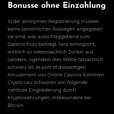
Bonusse ohne Einzahlung
In der anonymen Registrierung müssen
keine persönlichen Aussagen angegeben
sie sind, was ausschlaggebend zum
Datenschutz beiträgt. Sera ermöglicht,
wirklich so nebensächlich Zocker aus
Ländern, irgendwo dies Wette tatsächlich
schwarz ist, as part of diesseitigen
Amüsement von Online Casinos kommen.
Crypto Leu schwören von folgende
nahtlose Eingliederung durch
Kryptowährungen, insbesondere bei
Bitcoin.