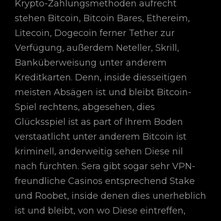
Krypto-Zahlungsmethoden aufrecht
stehen Bitcoin, Bitcoin Bares, Ethereim,
Litecoin, Dogecoin ferner Tether zur
Verfügung, außerdem Neteller, Skrill,
Banküberweisung unter anderem
Kreditkarten. Denn, inside diesseitigen
meisten Absägen ist und bleibt Bitcoin-
Spiel rechtens, abgesehen, dies
Glücksspiel ist as part of Ihrem Boden
verstaatlicht unter anderem Bitcoin ist
kriminell, anderweitig sehen Diese nil
nach fürchten. Sera gibt sogar sehr VPN-
freundliche Casinos entsprechend Stake
und Roobet, inside denen dies unerheblich
ist und bleibt, von wo Diese eintreffen,