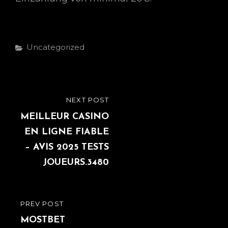
Categories
Uncategorized
Post
NEXT POST
NEXT
navigation
POST
MEILLEUR CASINO
EN LIGNE FIABLE
– AVIS 2025 TESTS
JOUEURS.3480
PREV POST
PREVIOUS
POST
MOSTBET