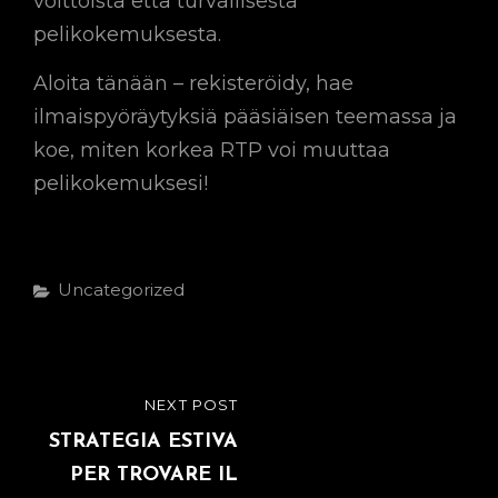
voittoista että turvallisesta
pelikokemuksesta.
Aloita tänään – rekisteröidy, hae
ilmaispyöräytyksiä pääsiäisen teemassa ja
koe, miten korkea RTP voi muuttaa
pelikokemuksesi!
Categories
Uncategorized
Post
NEXT POST
NEXT
navigation
POST
STRATEGIA ESTIVA
PER TROVARE IL