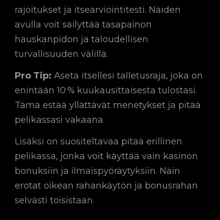
rajoitukset ja itsearviointitesti. Näiden
avulla voit säilyttää tasapainon
hauskanpidon ja taloudellisen
turvallisuuden välillä.
Pro Tip:
Aseta itsellesi talletusraja, joka on
enintään 10 % kuukausittaisesta tulostasi.
Tämä estää yllättävät menetykset ja pitää
pelikassasi vakaana.
Lisäksi on suositeltavaa pitää erillinen
pelikassa, jonka voit käyttää vain kasinon
bonuksiin ja ilmaispyöräytyksiin. Näin
erotat oikean rahankäytön ja bonusrahan
selvästi toisistaan.