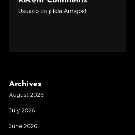
Recent Comments
Usuario
on
¡Hola Amigos!
Archives
August 2026
July 2026
June 2026