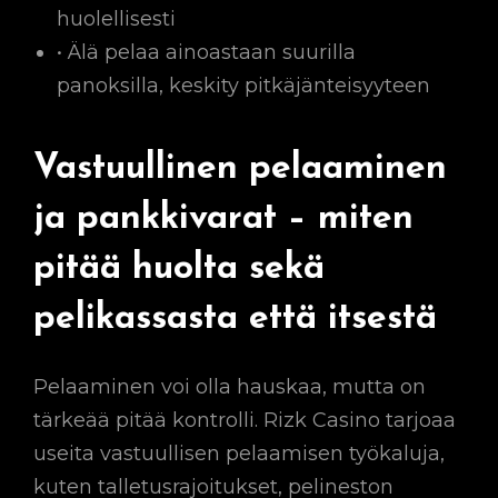
huolellisesti
• Älä pelaa ainoastaan suurilla
panoksilla, keskity pitkäjänteisyyteen
Vastuullinen pelaaminen
ja pankkivarat – miten
pitää huolta sekä
pelikassasta että itsestä
Pelaaminen voi olla hauskaa, mutta on
tärkeää pitää kontrolli. Rizk Casino tarjoaa
useita vastuullisen pelaamisen työkaluja,
kuten talletusrajoitukset, pelineston