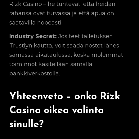
Rizk Casino – he tuntevat, että heidän
rahansa ovat turvassa ja että apua on
saatavilla nopeasti.
Industry Secret:
Jos teet talletuksen
Trustlyn kautta, voit saada nostot lähes
samassa aikataulussa, koska molemmat
toiminnot käsitellään samalla
pankkiverkostolla.
Yhteenveto – onko Rizk
Casino oikea valinta
sinulle?