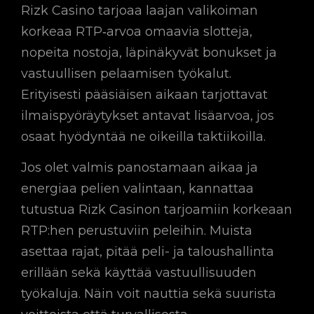
Rizk Casino tarjoaa laajan valikoiman
korkeaa RTP‑arvoa omaavia slotteja,
nopeita nostoja, läpinäkyvät bonukset ja
vastuullisen pelaamisen työkalut.
Erityisesti pääsiäisen aikaan tarjottavat
ilmaispyöräytykset antavat lisäarvoa, jos
osaat hyödyntää ne oikeilla taktiikoilla.
Jos olet valmis panostamaan aikaa ja
energiaa pelien valintaan, kannattaa
tutustua Rizk Casinon tarjoamiin korkeaan
RTP:hen perustuviin peleihin. Muista
asettaa rajat, pitää peli- ja taloushallinta
erillään sekä käyttää vastuullisuuden
työkaluja. Näin voit nauttia sekä suurista