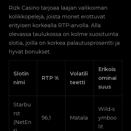
Rizk Casino tarjoaa laajan valikoiman
kolikkopelejä, joista monet erottuvat
erityisen korkealla RTP‑arvolla. Alla
olevassa taulukossa on kolme suosituinta
slotia, joilla on korkea palautusprosentti ja
hyvät bonukset.
Erikois
Slotin
Volatili
RTP %
ominai
nimi
teetti
suus
Starbu
Wild‑s
rst
96,1
Matala
ymboo
(NetEn
lit