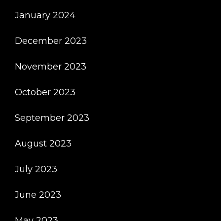
January 2024
December 2023
November 2023
October 2023
September 2023
August 2023
July 2023
June 2023
May 2023