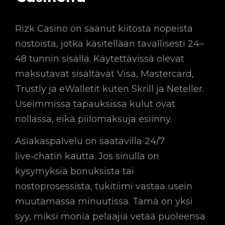
Rizk Casino on saanut kiitosta nopeista
nostoista, jotka käsitellään tavallisesti 24–
48 tunnin sisällä. Käytettävissä olevat
maksutavat sisältävät Visa, Mastercard,
Trustly ja eWalletit kuten Skrill ja Neteller.
Useimmissa tapauksissa kulut ovat
nollassa, eikä piilomaksuja esiinny.
Asiakaspalvelu on saatavilla 24/7
live‑chatin kautta. Jos sinulla on
kysymyksiä bonuksista tai
nostoprosessista, tukitiimi vastaa usein
muutamassa minuutissa. Tämä on yksi
syy, miksi monia pelaajia vetää puoleensa