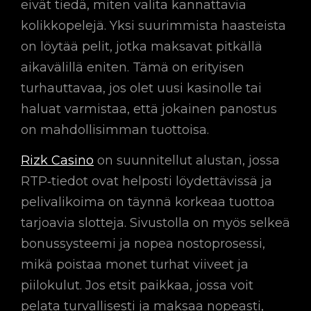
eivät tiedä, miten valita kannattavia
kolikkopelejä. Yksi suurimmista haasteista
on löytää pelit, jotka maksavat pitkällä
aikavälillä eniten. Tämä on erityisen
turhauttavaa, jos olet uusi kasinolle tai
haluat varmistaa, että jokainen panostus
on mahdollisimman tuottoisa.
Rizk Casino
on suunnitellut alustan, jossa
RTP‑tiedot ovat helposti löydettävissä ja
peli­valikoima on täynnä korkeaa tuottoa
tarjoavia slotteja. Sivustolla on myös selkeä
bonussysteemi ja nopea nostoprosessi,
mikä poistaa monet turhat viiveet ja
piilokulut. Jos etsit paikkaa, jossa voit
pelata turvallisesti ja maksaa nopeasti,