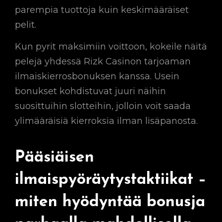
parempia tuottoja kuin keskimääräiset
pelit.
Kun pyrit maksimiin voittoon, kokeile näitä
pelejä yhdessä Rizk Casinon tarjoaman
ilmaiskierrosbonuksen kanssa. Usein
bonukset kohdistuvat juuri näihin
suosittuihin slotteihin, jolloin voit saada
ylimääräisiä kierroksia ilman lisäpanosta.
Pääsiäisen
ilmaispyöräytystaktiikat –
miten hyödyntää bonusja