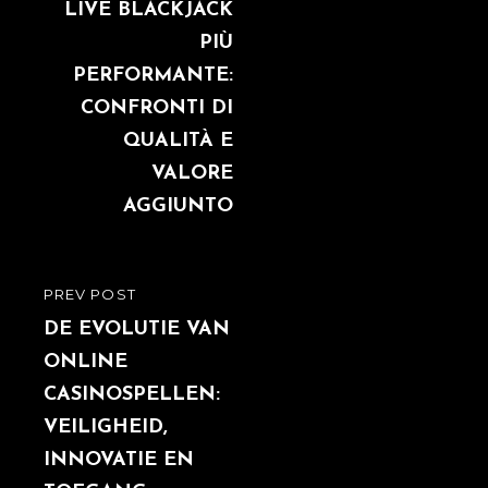
LIVE BLACKJACK
PIÙ
PERFORMANTE:
CONFRONTI DI
QUALITÀ E
VALORE
AGGIUNTO
PREV POST
PREVIOUS
POST
DE EVOLUTIE VAN
ONLINE
CASINOSPELLEN:
VEILIGHEID,
INNOVATIE EN