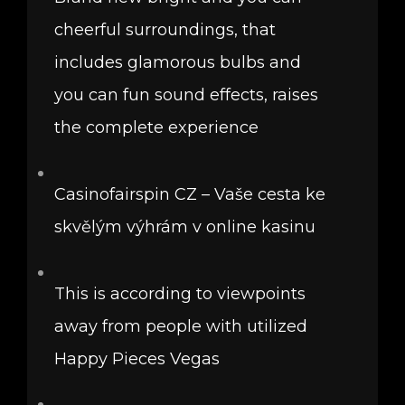
cheerful surroundings, that
includes glamorous bulbs and
you can fun sound effects, raises
the complete experience
Casinofairspin CZ – Vaše cesta ke
skvělým výhrám v online kasinu
This is according to viewpoints
away from people with utilized
Happy Pieces Vegas