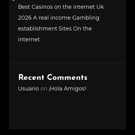
Best Casinos on the internet Uk
2026 A real income Gambling
establishment Sites On the
internet
Recent Comments
Usuario
on
¡Hola Amigos!