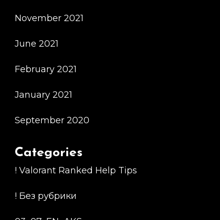
November 2021
June 2021
February 2021
January 2021
September 2020
Categories
! Valorant Ranked Help Tips
! Без рубрики