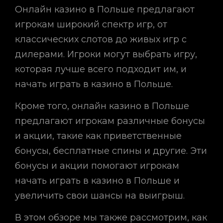
Онлайн казино в Польше предлагают
игрокам широкий спектр игр, от
классических слотов до живых игр с
дилерами. Игроки могут выбрать игру,
которая лучше всего подходит им, и
начать играть в казино в Польше.
Кроме того, онлайн казино в Польше
предлагают игрокам различные бонусы
и акции, такие как приветственные
бонусы, бесплатные спины и другие. Эти
бонусы и акции помогают игрокам
начать играть в казино в Польше и
увеличить свои шансы на выигрыш.
В этом обзоре мы также рассмотрим, как