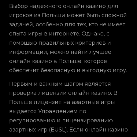
Выбор надежного онлайн казино для
игроков из Польши может быть сложной
задачей, особенно для тех, кто не имеет
опыта игры в интернете. Однако, с
помощью правильных критериев и
информации, можно найти лучшее
онлайн казино в Польше, которое
обеспечит безопасную и выгодную игру.
Первым и важным шагом является
проверка лицензии онлайн казино. В
Польше лицензия на азартные игры
выдается Управлением по
регулированию и лицензированию
азартных игр (EUSL). Если онлайн казино