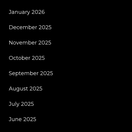
January 2026
December 2025
November 2025
October 2025
September 2025
August 2025
July 2025
June 2025