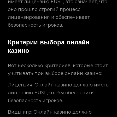
имеет лицензию EUSL, это означает, что
оно прошло строгий процесс
лицензирования и обеспечивает
безопасность игроков.
Критерии выбора онлайн
казино
Вот несколько критериев, которые стоит
учитывать при выборе онлайн казино:
Лицензия: Онлайн казино должно иметь
лицензию EUSL, чтобы обеспечить
безопасность игроков.
Виды игр: Онлайн казино должно