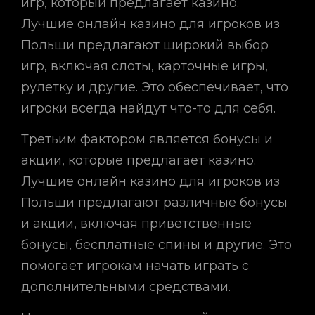
игр, который предлагает казино.
Лучшие онлайн казино для игроков из
Польши предлагают широкий выбор
игр, включая слоты, карточные игры,
рулетку и другие. Это обеспечивает, что
игроки всегда найдут что-то для себя.
Третьим фактором является бонусы и
акции, которые предлагает казино.
Лучшие онлайн казино для игроков из
Польши предлагают различные бонусы
и акции, включая приветственные
бонусы, бесплатные спины и другие. Это
помогает игрокам начать играть с
дополнительными средствами.