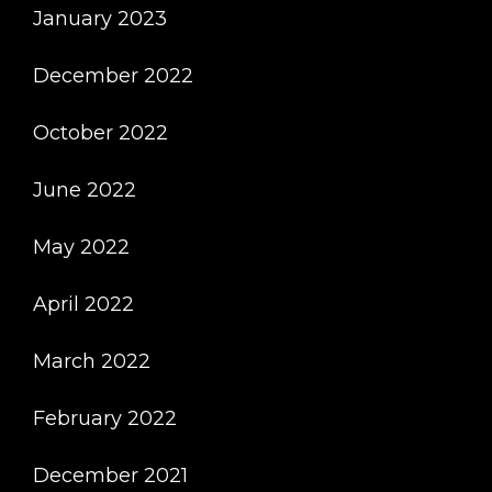
January 2023
December 2022
October 2022
June 2022
May 2022
April 2022
March 2022
February 2022
December 2021