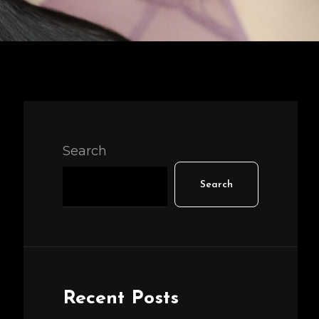
Search
Search
Recent Posts