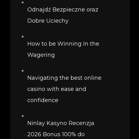
Odnajdź Bezpieczne oraz
Dobre Uciechy
How to be Winning In the
Wagering
Navigating the best online
casino with ease and
confidence
Ninlay Kasyno Recenzja
2026 Bonus 100% do