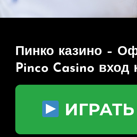
Пинко казино – О
Pinco Casino вход 
ИГРАТЬ