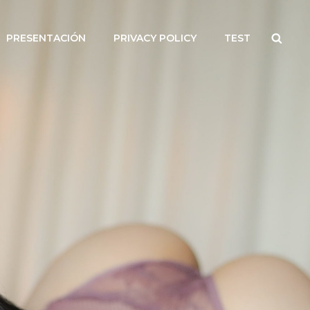
Searc
PRESENTACIÓN
PRIVACY POLICY
TEST
Т