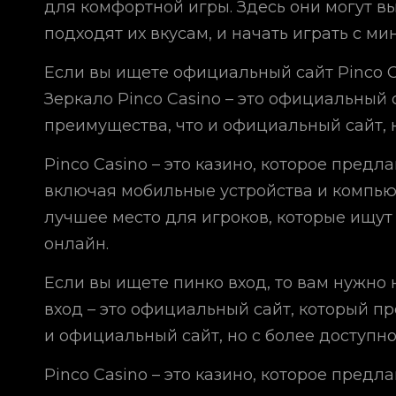
для комфортной игры. Здесь они могут вы
подходят их вкусам, и начать играть с м
Если вы ищете официальный сайт Pinco Ca
Зеркало Pinco Casino – это официальный 
преимущества, что и официальный сайт, н
Pinco Casino – это казино, которое предл
включая мобильные устройства и компьют
лучшее место для игроков, которые ищут
онлайн.
Если вы ищете пинко вход, то вам нужно 
вход – это официальный сайт, который пр
и официальный сайт, но с более доступно
Pinco Casino – это казино, которое предл