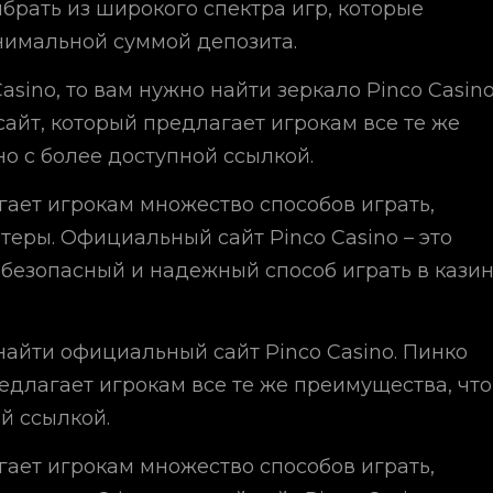
брать из широкого спектра игр, которые
инимальной суммой депозита.
sino, то вам нужно найти зеркало Pinco Casino
сайт, который предлагает игрокам все те же
о с более доступной ссылкой.
агает игрокам множество способов играть,
еры. Официальный сайт Pinco Casino – это
 безопасный и надежный способ играть в кази
найти официальный сайт Pinco Casino. Пинко
едлагает игрокам все те же преимущества, что
й ссылкой.
агает игрокам множество способов играть,