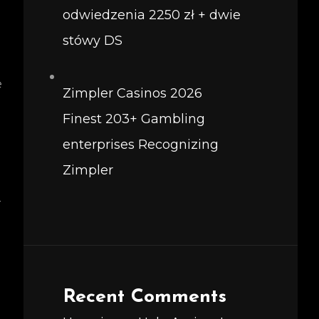
odwiedzenia 2250 zł + dwie
stówy DS
е
Zimpler Casinos 2026
Finest 203+ Gambling
enterprises Recognizing
Zimpler
-
Recent Comments