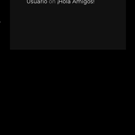
Usuario
on
¡Hola Amigos!
o