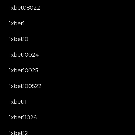
1xbet08022
1xbet1
1xbet10
1xbet10024
1xbet10025
1xbet100522
1xbet11
1xbet11026
1xbet12