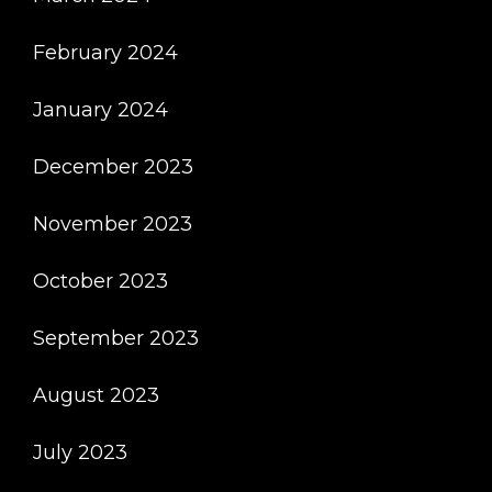
February 2024
January 2024
December 2023
November 2023
October 2023
September 2023
August 2023
July 2023