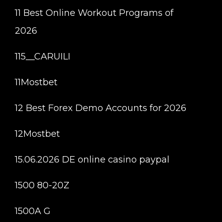
11 Best Online Workout Programs of
2026
115__CARUILI
11Mostbet
12 Best Forex Demo Accounts for 2026
12Mostbet
15.06.2026 DE online casino paypal
1500 80-20Z
1500A G