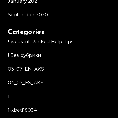
January 2021
September 2020
Categories
! Valorant Ranked Help Tips
! Без рубрики
03_07_EN_AKS
04_07_ES_AKS
1
1-xbeti18034