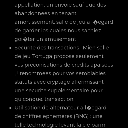
appellation, un envoie sauf que des
abandonnees en tenant
amortissement. salle de jeu a l�egard
de garder los cuales nous sachiez
goi�ter un amusement
Securite des transactions : Mien salle
de jeu Tortuga propose seulement
vos preconisations de credits apaisees
, ! renommees pour vos semblables
statuts avec cryptage affermissant
une securite supplementaire pour
quiconque. transaction.
Utilisation de alternateur a l�egard
de chiffres ephemeres (RNG) : une
telle technologie levant la cle parmi