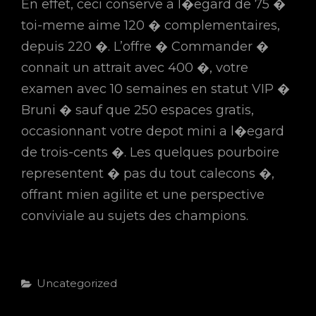
En effet, ceci conserve a l�egard de 75 �
toi-meme aime 120 � complementaires,
depuis 220 �. L’offre � Commander �
connait un attrait avec 400 �, votre
examen avec 10 semaines en statut VIP �
Bruni � sauf que 250 espaces gratis,
occasionnant votre depot mini a l�egard
de trois-cents �. Les quelques pourboire
representent � pas du tout calecons �,
offrant mien agilite et une perspective
conviviale au sujets des champions.
Categories
Uncategorized