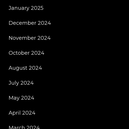
January 2025
December 2024
November 2024
October 2024
August 2024
July 2024
May 2024
April 2024
March 2024