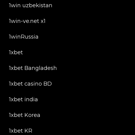
1win uzbekistan
1win-ve.net x1
1winRussia
1xbet
1xbet Bangladesh
1xbet casino BD
1xbet india
1xbet Korea
1xbet KR