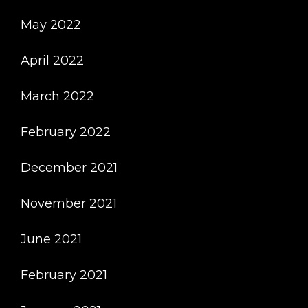
May 2022
April 2022
March 2022
February 2022
December 2021
November 2021
June 2021
February 2021