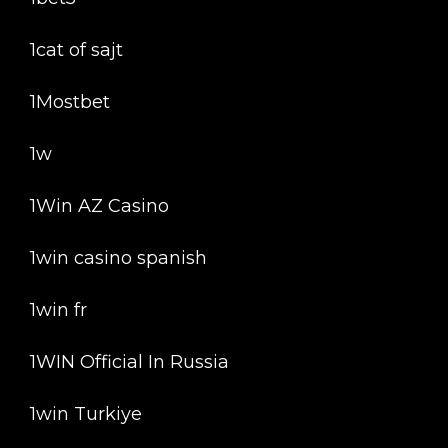
1cat of sajt
1Mostbet
1w
1Win AZ Casino
1win casino spanish
1win fr
1WIN Official In Russia
1win Turkiye