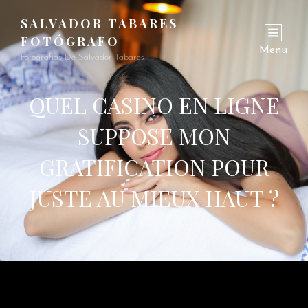
SALVADOR TABARES
FOTÓGRAFO
Menu
Fotografías De Salvador Tabares
QUEL CASINO EN LIGNE
SUPPOSE MON
GRATIFICATION POUR
JUSTE AU MIEUX HAUT ?