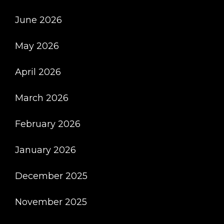
June 2026
May 2026
April 2026
March 2026
February 2026
January 2026
December 2025
November 2025