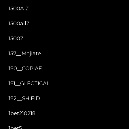
1500A Z
1500allZ
1500Z
157__Mojiate
180__COPIAE
181__GLECTICAL
182__SHIEID
1bet210218
1bet5