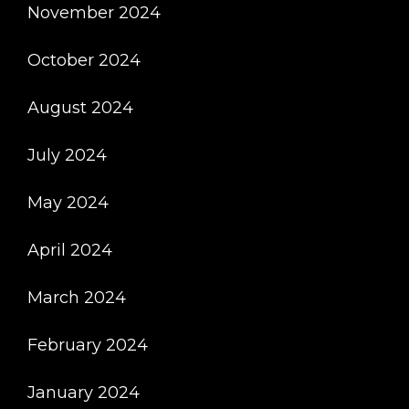
November 2024
October 2024
August 2024
July 2024
May 2024
April 2024
March 2024
February 2024
January 2024