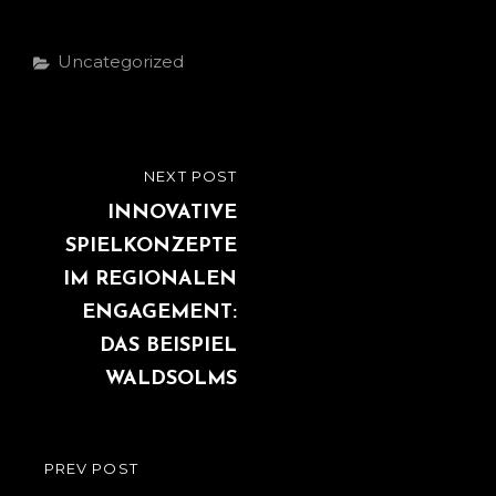
Categories
Uncategorized
Post
NEXT POST
NEXT
navigation
POST
INNOVATIVE
SPIELKONZEPTE
IM REGIONALEN
ENGAGEMENT:
DAS BEISPIEL
WALDSOLMS
PREV POST
PREVIOUS