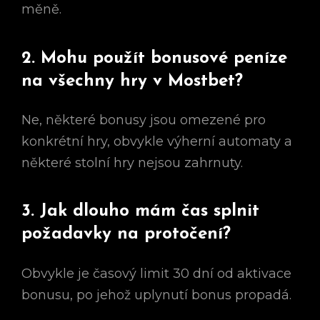
měně.
2. Mohu použít bonusové peníze
na všechny hry v Mostbet?
Ne, některé bonusy jsou omezené pro
konkrétní hry, obvykle výherní automaty a
některé stolní hry nejsou zahrnuty.
3. Jak dlouho mám čas splnit
požadavky na protočení?
Obvykle je časový limit 30 dní od aktivace
bonusu, po jehož uplynutí bonus propadá.