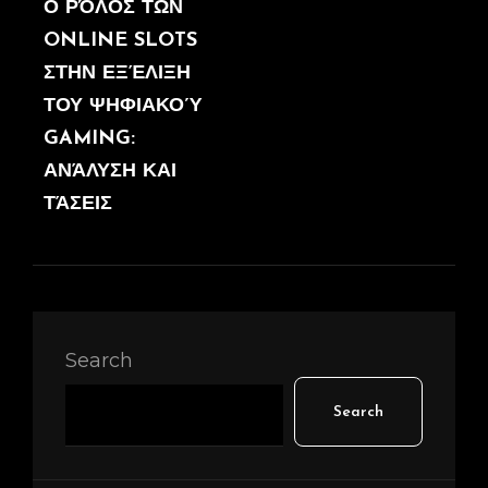
POST
Ο ΡΌΛΟΣ ΤΩΝ
ONLINE SLOTS
ΣΤΗΝ ΕΞΈΛΙΞΗ
ΤΟΥ ΨΗΦΙΑΚΟΎ
GAMING:
ΑΝΆΛΥΣΗ ΚΑΙ
ΤΆΣΕΙΣ
Search
Search