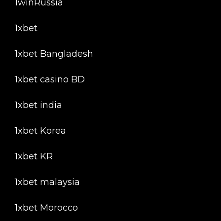
1winRussia
1xbet
1xbet Bangladesh
1xbet casino BD
1xbet india
1xbet Korea
1xbet KR
1xbet malaysia
1xbet Morocco