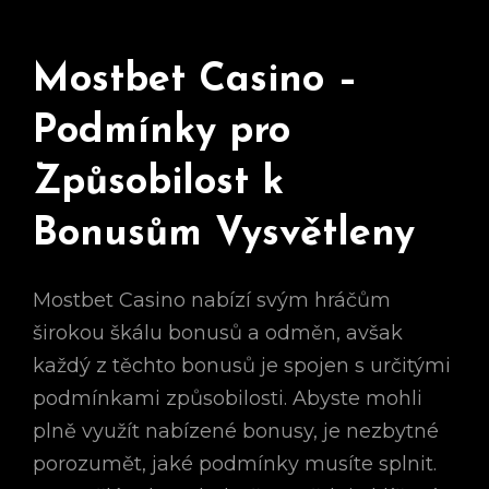
Mostbet Casino –
Podmínky pro
Způsobilost k
Bonusům Vysvětleny
Mostbet Casino nabízí svým hráčům
širokou škálu bonusů a odměn, avšak
každý z těchto bonusů je spojen s určitými
podmínkami způsobilosti. Abyste mohli
plně využít nabízené bonusy, je nezbytné
porozumět, jaké podmínky musíte splnit.