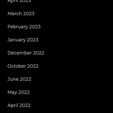
April 2023
March 2023
February 2023
January 2023
December 2022
October 2022
June 2022
May 2022
April 2022