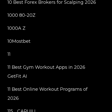
10 Best Forex Brokers for Scalping 2026
1000 80-20Z
1000A Z
10Mostbet
11
11 Best Gym Workout Apps in 2026
GetFit AI
11 Best Online Workout Programs of
2026
115__CARUILI