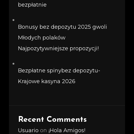
bezpłatnie
Bonusy bez depozytu 2025 gwoli
Młodych polaków
Najpozytywniejsze propozycji!
Bezpłatne spinybez depozytu-
Krajowe kasyna 2026
Recent Comments
Usuario
on
¡Hola Amigos!