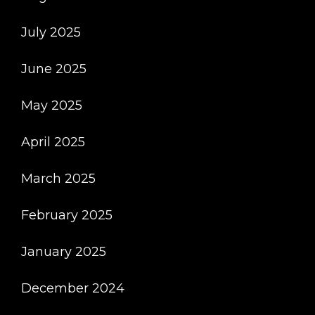
July 2025
June 2025
May 2025
April 2025
March 2025
February 2025
January 2025
December 2024