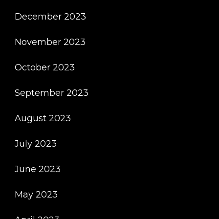
December 2023
November 2023
October 2023
September 2023
August 2023
July 2023
June 2023
May 2023