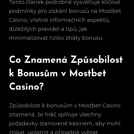
Tento článek podrobně vysvětluje klíčové
podmínky pro získání bonusů na Mostbet
Casino, včetně informačních aspektů,
důležitých pravidel a tipů, jak
minimalizovat riziko ztráty bonusu.
Co Znamená Způsobilost
k Bonusům v Mostbet
Casino?
Způsobilost k bonusům v Mostbet Casino
znamená, že hráč splňuje všechny
požadavky stanovené kasinem, aby mohl
získat, uplatnit a případně vybrat