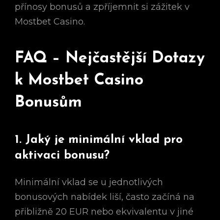
přínosy bonusů a zpříjemnit si zážitek v
Mostbet Casino.
FAQ – Nejčastější Dotazy
k Mostbet Casino
Bonusům
1. Jaký je minimální vklad pro
aktivaci bonusu?
Minimální vklad se u jednotlivých
bonusových nabídek liší, často začíná na
přibližně 20 EUR nebo ekvivalentu v jiné