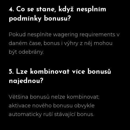
4. Co se stane, když nesplním
podmínky bonusu?
Pokud nesplníte wagering requirements v
daném čase, bonus i výhry z něj mohou
být odebrány.
5. Lze kombinovat více bonusů
najednou?
Většina bonusů nelze kombinovat;
aktivace nového bonusu obvykle
automaticky ruší stávající bonus.