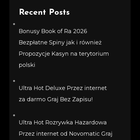
Recent Posts
Bonusy Book of Ra 2026
Bezpłatne Spiny jak i również
Propozycje Kasyn na terytorium
polski
Ultra Hot Deluxe Przez internet
za darmo Graj Bez Zapisu!
Ultra Hot Rozrywka Hazardowa
Przez internet od Novomatic Graj