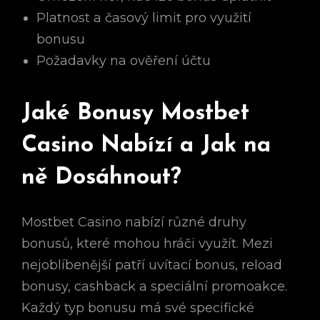
Platnost a časový limit pro využití
bonusu
Požadavky na ověření účtu
Jaké Bonusy Mostbet
Casino Nabízí a Jak na
ně Dosáhnout?
Mostbet Casino nabízí různé druhy
bonusů, které mohou hráči využít. Mezi
nejoblíbenější patří uvítací bonus, reload
bonusy, cashback a speciální promoakce.
Každý typ bonusu má své specifické