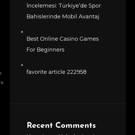
İncelemesi: Türkiye’de Spor
е
Bahislerinde Mobil Avantaj
Best Online Casino Games
For Beginners
favorite article 222958
е
чь
Recent Comments