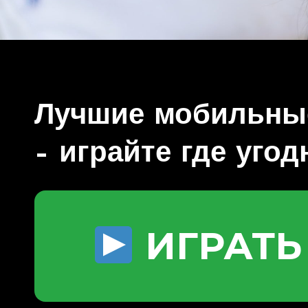
Лучшие мобильные
– играйте где угод
ИГРАТЬ