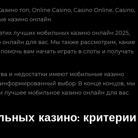
ино топ, Online Casino, Casino Online, Casino,
ые казино онлайн.
этих лучших мобильных казино онлайн 2025,
 онлайн для вас. Мы также рассмотрим, какие
помочь вам начать играть в слоты и получать
тва и недостатки имеют мобильные казино
 информированный выбор. В конце концов, мы
ти лучшее мобильное казино онлайн для вас.
ьных казино: критерии