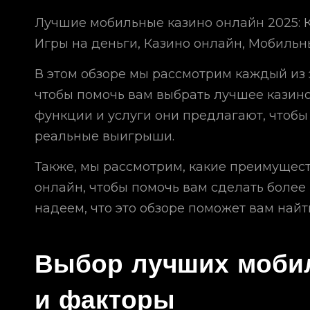
Лучшие мобильные казино онлайн 2025: Каз
Игры на деньги, Казино онлайн, Мобильн
В этом обзоре мы рассмотрим каждый из 
чтобы помочь вам выбрать лучшее казино
функции и услуги они предлагают, чтобы 
реальные выигрыши.
Также, мы рассмотрим, какие преимущес
онлайн, чтобы помочь вам сделать более
надеем, что это обзоре поможет вам най
Выбор лучших мобил
и факторы