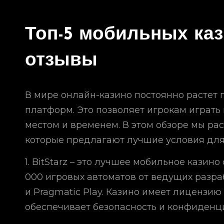
Топ-5 мобильных каз
отзывы
В мире онлайн-казино постоянно растет
платформ. Это позволяет игрокам играть 
местом и временем. В этом обзоре мы ра
которые предлагают лучшие условия для
1. BitStarz – это лучшее мобильное казин
000 игровых автоматов от ведущих разраб
и Pragmatic Play. Казино имеет лицензию
обеспечивает безопасность и конфиденци