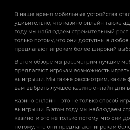
В наше время мобильные устройства стал
удивительно, что казино онлайн также а
году мы наблюдаем стремительный рост п
только потому, что они доступны в любое 
предлагают игрокам более широкий выбо
В этом обзоре мы рассмотрим лучшие мо
предлагают игрокам возможность играть 
выигрыши. Мы также рассмотрим, какие ф
вам выбрать лучшее казино онлайн для в
Казино онлайн – это не только способ игр
выигрыши. В этом году мы наблюдаем ст
казино, и это не только потому, что они 
потому, что они предлагают игрокам бол