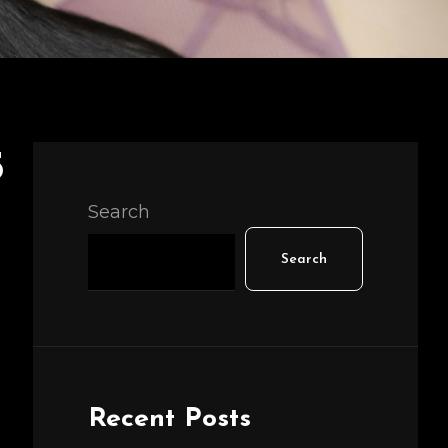
5
Search
Search
Recent Posts