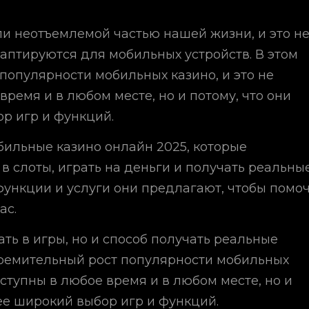
и неотъемлемой частью нашей жизни, и это н
даптируются для мобильных устройств. В этом
опулярности мобильных казино, и это не
время и в любом месте, но и потому, что они
р игр и функций.
бильные казино онлайн 2025, которые
в слоты, играть на деньги и получать реальны
ункции и услуги они предлагают, чтобы помо
ас.
ать в игры, но и способ получать реальные
ремительный рост популярности мобильных
доступны в любое время и в любом месте, но и
ее широкий выбор игр и функций.