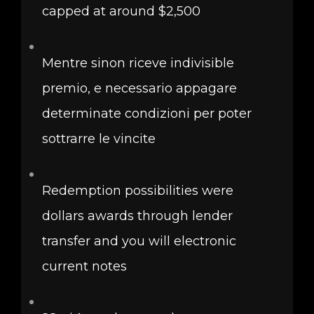
capped at around $2,500
Mentre sinon riceve indivisible
premio, e necessario appagare
determinate condizioni per poter
sottrarre le vincite
Redemption possibilities were
dollars awards through lender
transfer and you will electronic
current notes