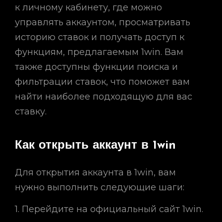
к личному кабинету, где можно
управлять аккаунтом, просматривать
историю ставок и получать доступ к
функциям, предлагаемым 1win. Вам
также доступны функции поиска и
фильтрации ставок, что поможет вам
найти наиболее подходящую для вас
ставку.
Как открыть аккаунт в 1win
Для открытия аккаунта в 1win, вам
нужно выполнить следующие шаги:
1. Перейдите на официальный сайт 1win.