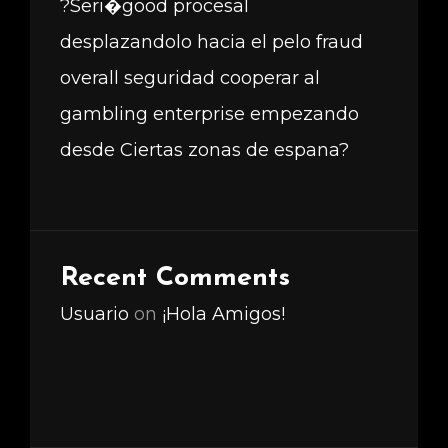
?Seri�good procesal
desplazandolo hacia el pelo fraud
overall seguridad cooperar al
gambling enterprise empezando
desde Ciertas zonas de espana?
Recent Comments
Usuario
on
¡Hola Amigos!