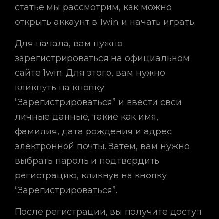
статье мы рассмотрим, как можно
открыть аккаунт в 1win и начать играть.
Для начала, вам нужно
зарегистрироваться на официальном
сайте 1win. Для этого, вам нужно
кликнуть на кнопку
“Зарегистрироваться” и ввести свои
личные данные, такие как имя,
фамилия, дата рождения и адрес
электронной почты. Затем, вам нужно
выбрать пароль и подтвердить
регистрацию, кликнув на кнопку
“Зарегистрироваться”.
После регистрации, вы получите доступ