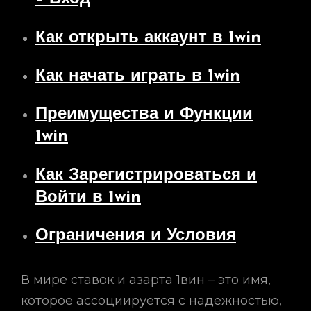
Как открыть аккаунт в 1win
Как начать играть в 1win
Преимущества и Функции
1win
Как Зарегистрироваться и
Войти в 1win
Ограничения и Условия
В мире ставок и азарта 1вин – это имя,
которое ассоциируется с надежностью,