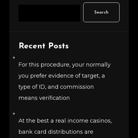
Search
Recent Posts
For this procedure, your normally
you prefer evidence of target, a
type of ID, and commission
means verification
At the best a real income casinos,
bank card distributions are