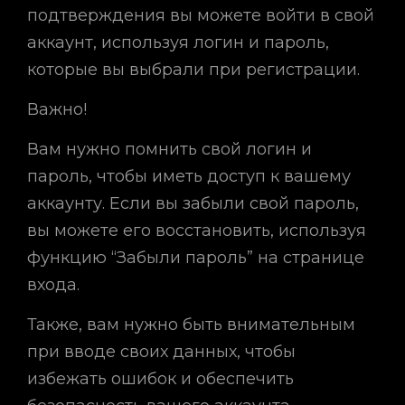
подтверждения вы можете войти в свой
аккаунт, используя логин и пароль,
которые вы выбрали при регистрации.
Важно!
Вам нужно помнить свой логин и
пароль, чтобы иметь доступ к вашему
аккаунту. Если вы забыли свой пароль,
вы можете его восстановить, используя
функцию “Забыли пароль” на странице
входа.
Также, вам нужно быть внимательным
при вводе своих данных, чтобы
избежать ошибок и обеспечить