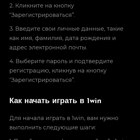
2. Кликните на кнопку
“Зарегистрироваться”.
3. Введите свои личные данные, такие
как имя, фамилия, дата рождения и
адрес электронной почты.
4. Выберите пароль и подтвердите
регистрацию, кликнув на кнопку
“Зарегистрироваться”.
Как начать играть в 1win
Для начала играть в 1win, вам нужно
выполнить следующие шаги: