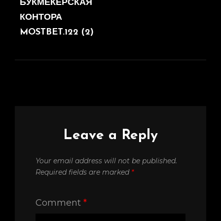
POST
БУКМЕКЕРСКАЯ
КОНТОРА
MOSTBET.122 (2)
Leave a Reply
Your email address will not be published.
Required fields are marked
*
Comment
*