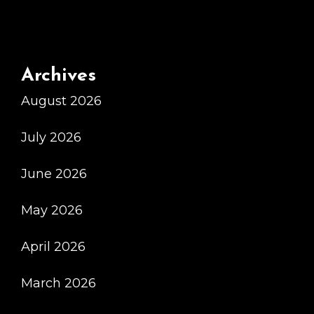
Archives
August 2026
July 2026
June 2026
May 2026
April 2026
March 2026