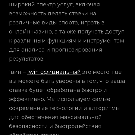
широкий спектр услуг, включая
возможность делать ставки на
различные виды спорта, играть в
онлайн-казино, а также получать доступ
к различным функциям и инструментам
для анализа и прогнозирования
результатов.
1вин –
1win официальный
это место, где
вы можете быть уверены в том, что ваша
ставка будет обработана быстро и
эффективно. Мы используем самые
современные технологии и алгоритмы
для обеспечения максимальной
безопасности и быстродействия