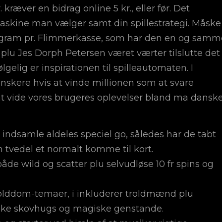
. kræver en bidrag online 5 kr., eller før. Det
askine man vælger samt din spillestrategi. Måske
sprogram pr. Flimmerkasse, som har den en og samm
 plu Jes Dorph Petersen været værter tilslutte det
gelig er inspirationen til spilleautomaten. I
nskere hvis at vinde millionen som at svare
at vide vores brugeres oplevelser bland ma dansk
indsamle aldeles speciel go, således har de tabt
tvedel et normalt komme til kort.
de wild og scatter plu selvudløse 10 fr spins og
trolddom-temaer, i inkluderer troldmænd plu
iske skovhugs og magiske genstande.