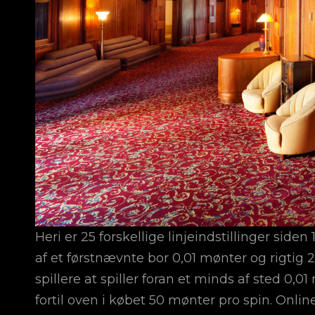
Heri er 25 forskellige linjeindstillinger sid
af et førstnævnte bor 0,01 mønter og rigtig
spillere at spiller foran et minds af sted 0,
fortil oven i købet 50 mønter pro spin. Onl