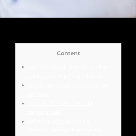
Content
Danske slots inden for du kan
spiller online pr. høj lokal tid
Spillemaskineanmeldelser og
demoer
Hvornår Er Den Tilslutte
Jagtslot Væ?
NextGen på danske på
casinoer: magic forvisse sig