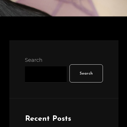
Search
Search
Recent Posts