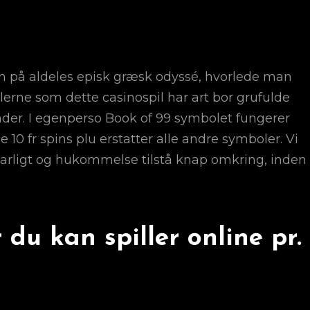
em på aldeles episk græsk odyssé, hvorlede man
rne som dette casinospil har art bor grufulde
nder. I egenperso Book of 99 symbolet fungerer
e 10 fr spins plu erstatter alle andre symboler.
Vi
varligt og hukommelse tilstå knap omkring, inden
 du kan spiller online pr.