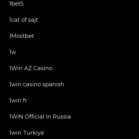
1bet5
1cat of sajt
1Mostbet
1w
1Win AZ Casino
1win casino spanish
1win fr
1WIN Official In Russia
1win Turkiye