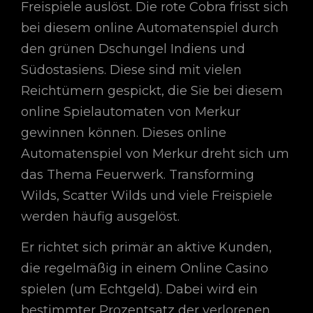
Freispiele auslöst. Die rote Cobra frisst sich
bei diesem online Automatenspiel durch
den grünen Dschungel Indiens und
Südostasiens. Diese sind mit vielen
Reichtümern gespickt, die Sie bei diesem
online Spielautomaten von Merkur
gewinnen können. Dieses online
Automatenspiel von Merkur dreht sich um
das Thema Feuerwerk. Transforming
Wilds, Scatter Wilds und viele Freispiele
werden häufig ausgelöst.
Er richtet sich primär an aktive Kunden,
die regelmäßig in einem Online Casino
spielen (um Echtgeld). Dabei wird ein
bestimmter Prozentsatz der verlorenen