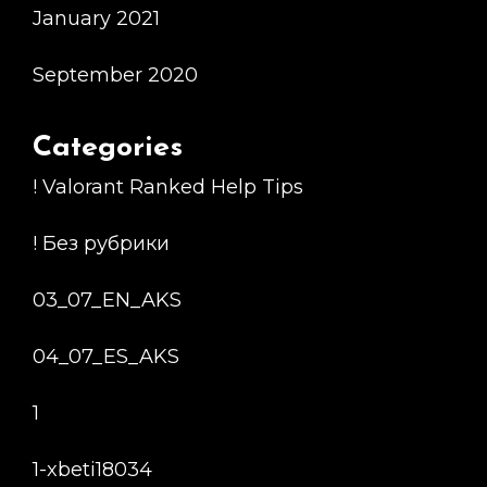
January 2021
September 2020
Categories
! Valorant Ranked Help Tips
! Без рубрики
03_07_EN_AKS
04_07_ES_AKS
1
1-xbeti18034