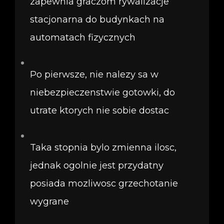
zapewnia graczom rywalizacje
stacjonarna do budynkach na
automatach fizycznych
Po pierwsze, nie nalezy sa w
niebezpieczenstwie gotowki, do
utrate ktorych nie sobie dostac
Taka stopnia bylo zmienna ilosc,
jednak ogolnie jest przydatny
posiada mozliwosc grzechotanie
wygrane