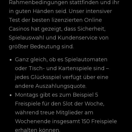
Rahmenbedingungen stattfinden und ihr
in guten Händen seid. Unser intensiver
Test der besten lizenzierten Online
Casinos hat gezeigt, dass Sicherheit,
Spielauswahl und Kundenservice von
größter Bedeutung sind.
Ganz gleich, ob es Spielautomaten
oder Tisch- und Kartenspiele sind –
jedes Glücksspiel verfügt über eine
andere Auszahlungsquote.
Montags gibt es zum Beispiel 5
Freispiele für den Slot der Woche,
während treue Mitglieder am
Wochenende insgesamt 150 Freispiele
erhalten können.