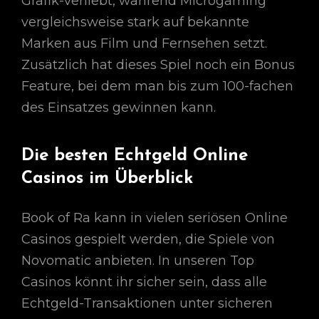
Grafik-verliebt, während Microgaming
vergleichsweise stark auf bekannte
Marken aus Film und Fernsehen setzt.
Zusätzlich hat dieses Spiel noch ein Bonus
Feature, bei dem man bis zum 100-fachen
des Einsatzes gewinnen kann.
Die besten Echtgeld Online
Casinos im Überblick
Book of Ra kann in vielen seriösen Online
Casinos gespielt werden, die Spiele von
Novomatic anbieten. In unseren Top
Casinos könnt ihr sicher sein, dass alle
Echtgeld-Transaktionen unter sicheren