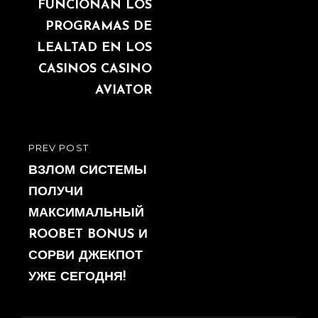
FUNCIONAN LOS
PROGRAMAS DE
LEALTAD EN LOS
CASINOS CASINO
AVIATOR
PREV POST
PREVIOUS
POST
ВЗЛОМ СИСТЕМЫ
ПОЛУЧИ
МАКСИМАЛЬНЫЙ
ROOBET BONUS И
СОРВИ ДЖЕКПОТ
УЖЕ СЕГОДНЯ!