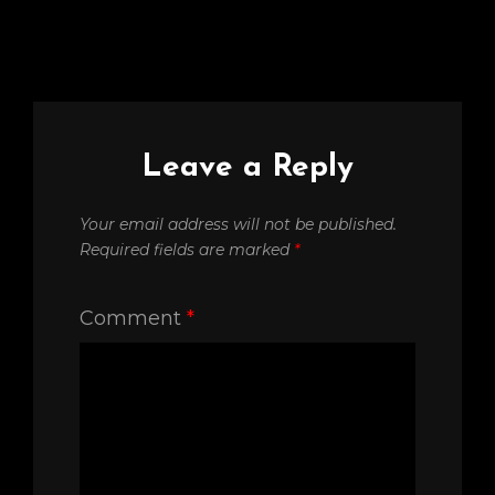
Leave a Reply
Your email address will not be published.
Required fields are marked
*
Comment
*