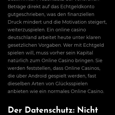
Beträge direkt auf das Echtgeldkonto
gutgeschrieben, was den finanziellen
Druck mindert und die Motivation steigert,
weiterzuspielen. Ein online casino
deutschland arbeitet heute unter klaren
gesetzlichen Vorgaben. Wer mit Echtgeld
spielen will, muss vorher sein Kapital
natürlich zum Online Casino bringen. Sie
werden feststellen, dass Online Casinos,
die über Android gespielt werden, fast
dieselben Arten von Glücksspielen
anbieten wie ein normales Online Casino.
Der Datenschutz: Nicht