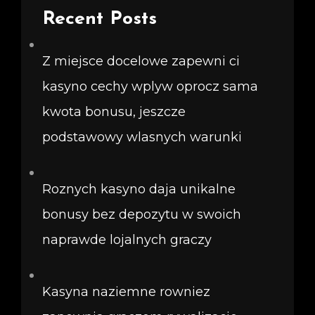
Recent Posts
Z miejsce docelowe zapewni ci
kasyno cechy wplyw oprocz sama
kwota bonusu, jeszcze
podstawowy wlasnych warunki
Roznych kasyno daja unikalne
bonusy bez depozytu w swoich
naprawde lojalnych graczy
Kasyna naziemne rowniez