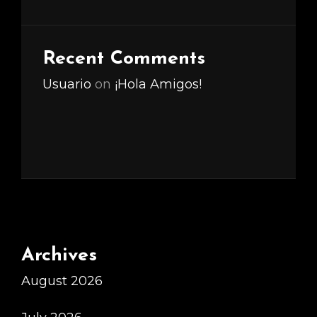
Recent Comments
Usuario
on
¡Hola Amigos!
Archives
August 2026