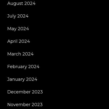
August 2024
July 2024
May 2024
April 2024
March 2024
February 2024
January 2024
December 2023
November 2023