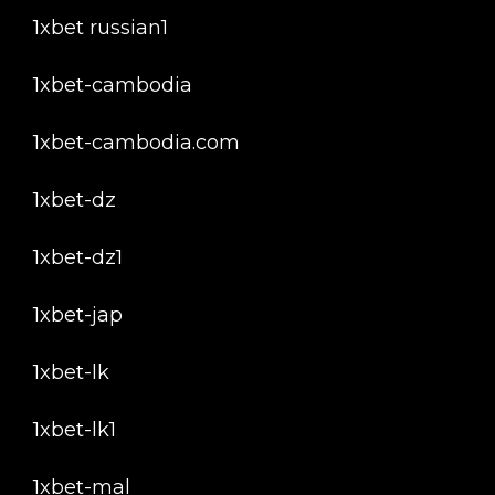
1xbet russian1
1xbet-cambodia
1xbet-cambodia.com
1xbet-dz
1xbet-dz1
1xbet-jap
1xbet-lk
1xbet-lk1
1xbet-mal