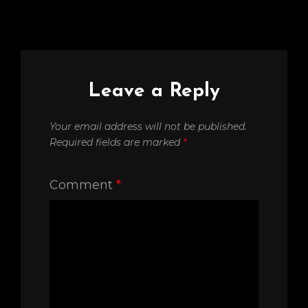
Leave a Reply
Your email address will not be published.
Required fields are marked
*
Comment
*