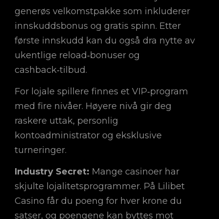
generøs velkomstpakke som inkluderer
innskuddsbonus og gratis spinn. Etter
første innskudd kan du også dra nytte av
ukentlige reload‑bonuser og
cashback‑tilbud.
For lojale spillere finnes et VIP‑program
med fire nivåer. Høyere nivå gir deg
raskere uttak, personlig
kontoadministrator og eksklusive
turneringer.
Industry Secret:
Mange casinoer har
skjulte lojalitetsprogrammer. På Lilibet
Casino får du poeng for hver krone du
satser, og poengene kan byttes mot