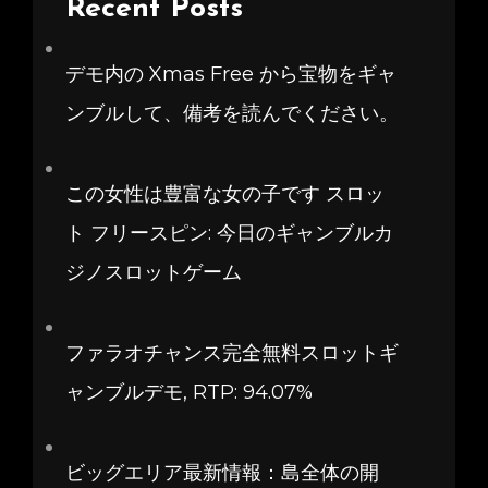
Recent Posts
デモ内の Xmas Free から宝物をギャ
ンブルして、備考を読んでください。
この女性は豊富な女の子です スロッ
ト フリースピン: 今日のギャンブルカ
ジノスロットゲーム
ファラオチャンス完全無料スロットギ
ャンブルデモ, RTP: 94.07%
ビッグエリア最新情報：島全体の開