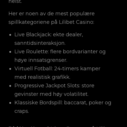
helst.
Her er noen av de mest populære
spillkategoriene på Lilibet Casino:
Live Blackjack: ekte dealer,
sanntidsinteraksjon.
Live Roulette: flere bordvarianter og
høye innsatsgrenser.
Virtuell Fotball: 24‑timers kamper
med realistisk grafikk.
Progressive Jackpot Slots: store
gevinster med høy volatilitet.
Klassiske Bordspill: baccarat, poker og
craps.