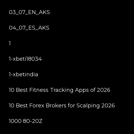
03_07_EN_AKS
04_07_ES_AKS
1
1-xbeti18034
1-xbetindia
10 Best Fitness Tracking Apps of 2026
10 Best Forex Brokers for Scalping 2026
1000 80-20Z