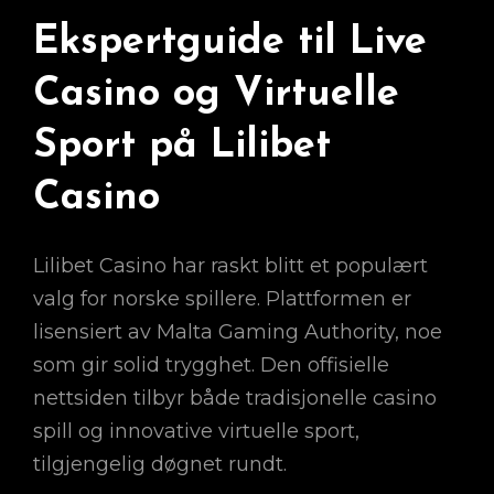
Ekspertguide til Live
Casino og Virtuelle
Sport på Lilibet
Casino
Lilibet Casino har raskt blitt et populært
valg for norske spillere. Plattformen er
lisensiert av Malta Gaming Authority, noe
som gir solid trygghet. Den offisielle
nettsiden tilbyr både tradisjonelle casino
spill og innovative virtuelle sport,
tilgjengelig døgnet rundt.