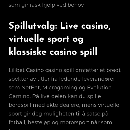
som gir rask hjelp ved behov.
Spillutvalg: Live casino,
virtuelle sport og
klassiske casino spill
Lilibet Casino casino spill omfatter et bredt
spekter av titler fra ledende leverandører
som NetEnt, Microgaming og Evolution
Gaming. På live‑delen kan du spille
bordspill med ekte dealere, mens virtuelle
sport gir deg muligheten til å satse på
fotball, hesteløp og motorsport når som