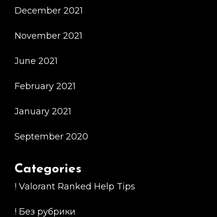
December 2021
November 2021
June 2021
February 2021
January 2021
September 2020
Categories
! Valorant Ranked Help Tips
! Без рубрики