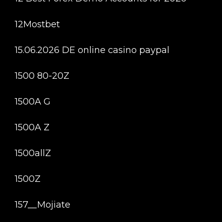
12Mostbet
15.06.2026 DE online casino paypal
1500 80-20Z
1500A G
1500A Z
1500allZ
1500Z
157__Mojiate