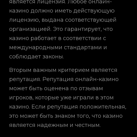
является лицензия. Любое онлайн-
казино должно иметь действующую
лицензию, выдана соответствующей
организацией. Это гарантирует, что
казино работает в соответствии с
международными стандартами и
соблюдает законы.
Вторым важным критерием является
репутация. Репутация онлайн-казино
может быть оценена по отзывам
игроков, которые уже играли в этом
казино. Если репутация положительная,
это может быть знаком того, что казино
является надежным и честным.