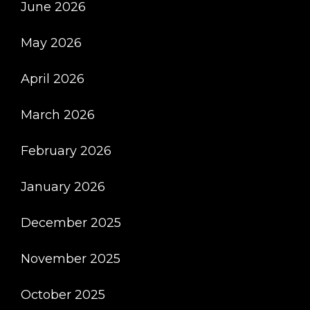
June 2026
May 2026
April 2026
March 2026
February 2026
January 2026
December 2025
November 2025
October 2025