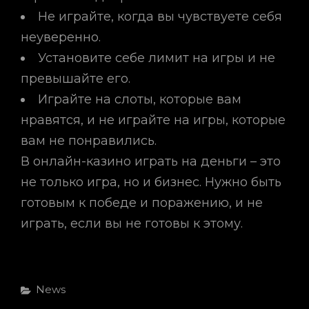
Не играйте, когда вы чувствуете себя
неуверенно.
Установите себе лимит на игры и не
превышайте его.
Играйте на слоты, которые вам
нравятся, и не играйте на игры, которые
вам не понравились.
В онлайн-казино играть на деньги – это
не только игра, но и бизнес. Нужно быть
готовым к победе и поражению, и не
играть, если вы не готовы к этому.
Categories
News