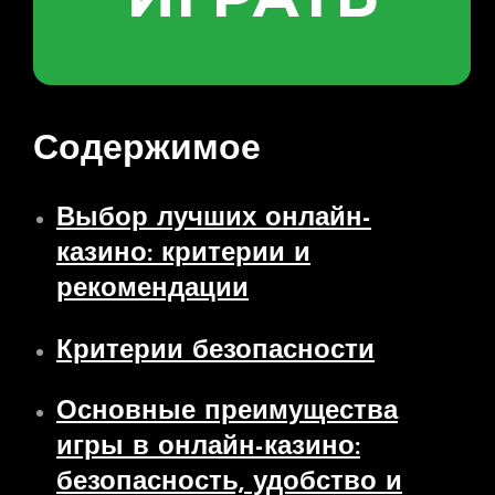
Содержимое
Выбор лучших онлайн-
казино: критерии и
рекомендации
Критерии безопасности
Основные преимущества
игры в онлайн-казино:
безопасность, удобство и