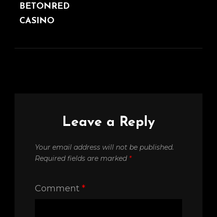
BETONRED
CASINO
Leave a Reply
Your email address will not be published.
Required fields are marked
*
Comment
*