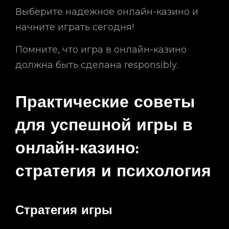
Выберите надежное онлайн-казино и
начните играть сегодня!
Помните, что игра в онлайн-казино
должна быть сделана responsibly.
Практические советы
для успешной игры в
онлайн-казино:
стратегия и психология
Стратегия игры