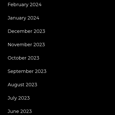
February 2024
January 2024
December 2023
November 2023
October 2023
September 2023
August 2023
July 2023
June 2023