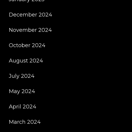
December 2024
November 2024
October 2024
August 2024
July 2024
May 2024
April 2024
March 2024