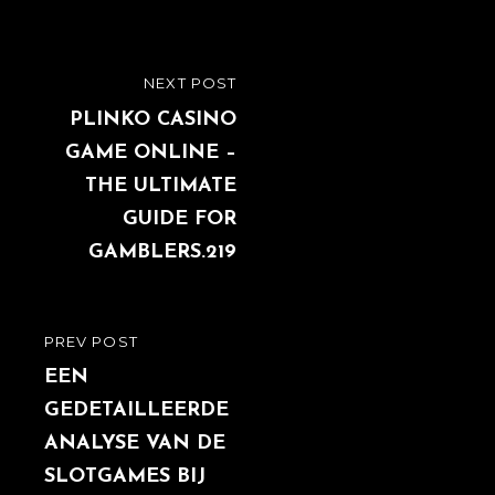
Post
NEXT POST
NEXT
navigation
POST
PLINKO CASINO
GAME ONLINE –
THE ULTIMATE
GUIDE FOR
GAMBLERS.219
PREV POST
PREVIOUS
POST
EEN
GEDETAILLEERDE
ANALYSE VAN DE
SLOTGAMES BIJ