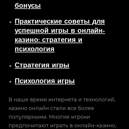
бонусы
Практические советы для
успешной игры в онлайн-
казино: стратегия и
психология
Стратегия игры
Психология игры
В наше время интернета и технологий,
казино онлайн стали все более
популярными. Многие игроки
предпочитают играть в онлайн-казино,