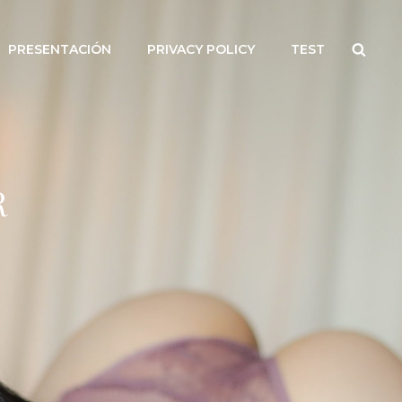
Searc
PRESENTACIÓN
PRIVACY POLICY
TEST
R