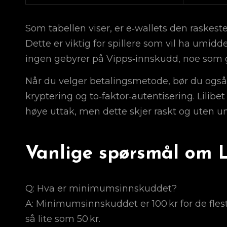
Som tabellen viser, er e‑wallets den raskest
Dette er viktig for spillere som vil ha umiddel
ingen gebyrer på Vipps‑innskudd, noe som gjø
Når du velger betalingsmetode, bør du også 
kryptering og to‑faktor‑autentisering. Lilibe
høye uttak, men dette skjer raskt og uten u
Vanlige spørsmål om L
Q: Hva er minimumsinnskuddet?
A: Minimumsinnskuddet er 100 kr for de fles
så lite som 50 kr.