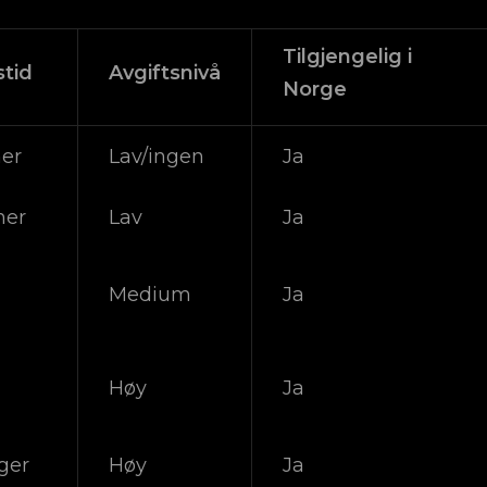
Tilgjengelig i
stid
Avgiftsnivå
Norge
mer
Lav/ingen
Ja
mer
Lav
Ja
Medium
Ja
Høy
Ja
ger
Høy
Ja