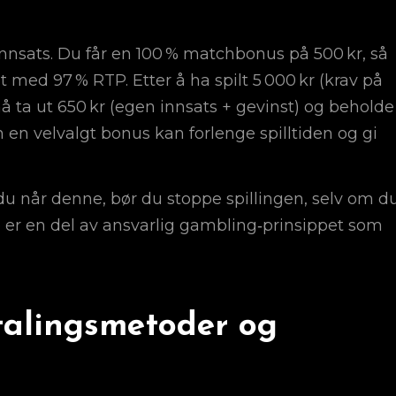
innsats. Du får en 100 % matchbonus på 500 kr, så
ot med 97 % RTP. Etter å ha spilt 5 000 kr (krav på
nå ta ut 650 kr (egen innsats + gevinst) og beholde
an en velvalgt bonus kan forlenge spilltiden og gi
s du når denne, bør du stoppe spillingen, selv om d
e er en del av ansvarlig gambling‑prinsippet som
alingsmetoder og