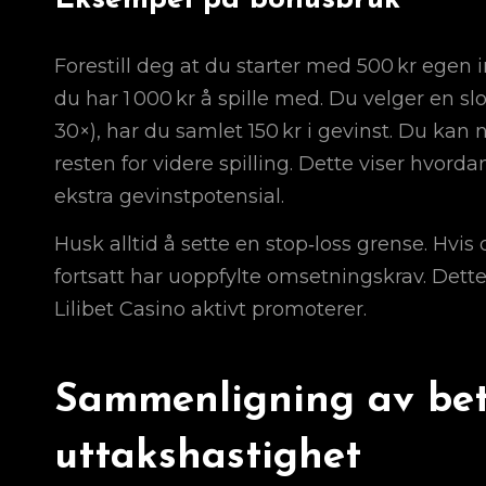
Eksempel på bonusbruk
Forestill deg at du starter med 500 kr egen 
du har 1 000 kr å spille med. Du velger en sl
30×), har du samlet 150 kr i gevinst. Du kan 
resten for videre spilling. Dette viser hvord
ekstra gevinstpotensial.
Husk alltid å sette en stop‑loss grense. Hvi
fortsatt har uoppfylte omsetningskrav. Dett
Lilibet Casino aktivt promoterer.
Sammenligning av bet
uttakshastighet