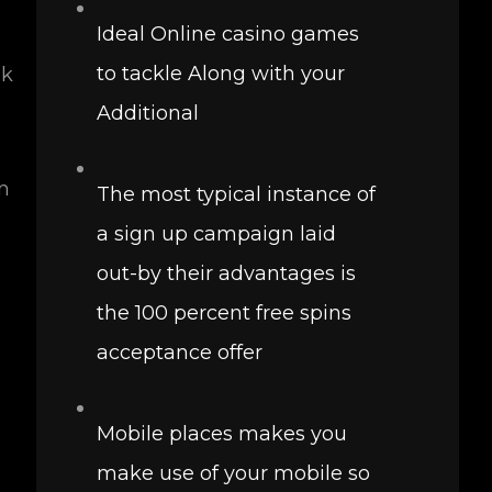
Ideal Online casino games
to tackle Along with your
sk
Additional
n
The most typical instance of
a sign up campaign laid
out-by their advantages is
the 100 percent free spins
acceptance offer
Mobile places makes you
make use of your mobile so