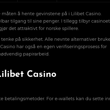
e måten å hente gevinstene på i Lilibet Casino.
bar tilgang til sine penger. I tillegg tilbyr casinoet
r det attraktivt for norske spillere.
tenke på sikkerhet. Alle nevnte alternativer bruk
t Casino har også en egen verifiseringsprosess for
nødvendig papirarbeid.
ilibet Casino
te betalingsmetoder. For e‑wallets kan du sette in