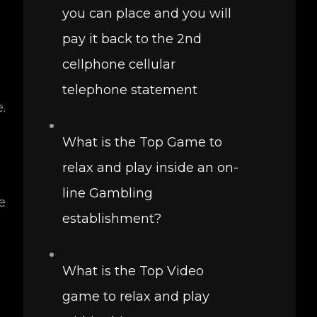
you can place and you will
pay it back to the 2nd
cellphone cellular
telephone statement
.
What is the Top Game to
relax and play inside an on-
line Gambling
e
establishment?
What is the Top Video
å
game to relax and play