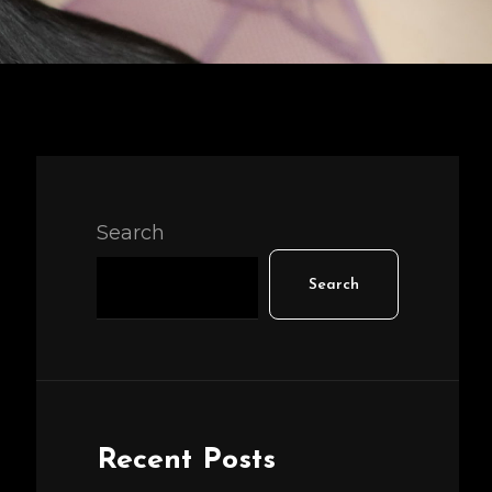
Search
Search
Recent Posts