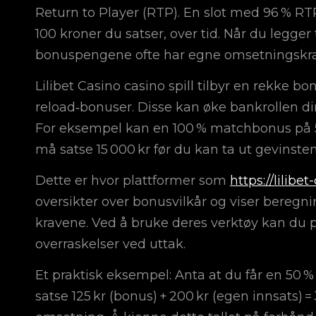
Return to Player (RTP). En slot med 96 % RTP
100 kroner du satser, over tid. Når du legger
bonuspengene ofte har egne omsetningskra
Lilibet Casino casino spill tilbyr en rekke 
reload‑bonuser. Disse kan øke bankrollen d
For eksempel kan en 100 % matchbonus på 5
må satse 15 000 kr før du kan ta ut gevinsten
Dette er hvor plattformer som
https://lilib
oversikter over bonusvilkår og viser beregni
kravene. Ved å bruke deres verktøy kan du 
overraskelser ved uttak.
Et praktisk eksempel: Anta at du får en 50
satse 125 kr (bonus) + 200 kr (egen innsats) = 