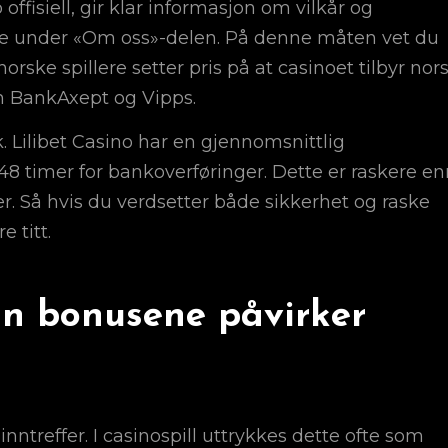
 offisiell, gir klar informasjon om vilkår og
tene under «Om oss»-delen. På denne måten vet du
norske spillere setter pris på at casinoet tilbyr nor
om BankAxept og Vipps.
k. Lilibet Casino har en gjennomsnittlig
48 timer for bankoverføringer. Dette er raskere en
r. Så hvis du verdsetter både sikkerhet og raske
 titt.
an bonusene påvirker
ntreffer. I casinospill uttrykkes dette ofte som