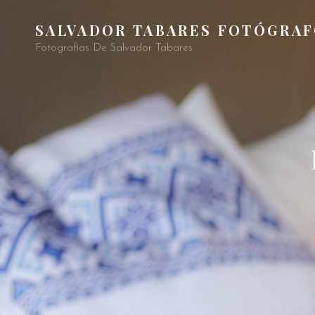
SALVADOR TABARES FOTÓGRA
Fotografías De Salvador Tabares