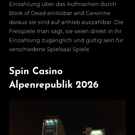
Einzahlung über das Aufmachen durch
Book of Dead einlösbar and Gewinne
daraus sie sind auf anhieb auszahlbar. Die
Freispiele man sagt, sie seien direkt in ihr
Einzahlung zugänglich und gültig sein für
verschiedene Spielsaal Spiele.
Spin Casino
Alpenrepublik 2026