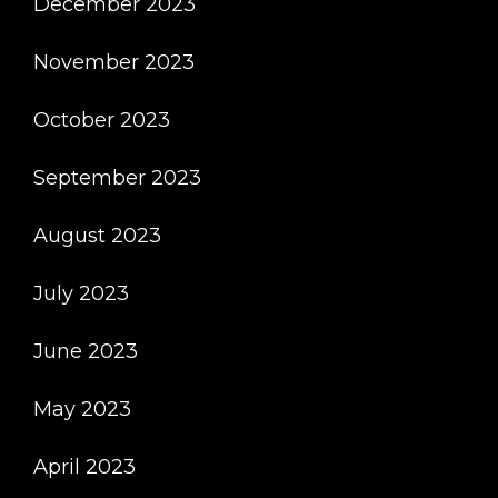
December 2023
November 2023
October 2023
September 2023
August 2023
July 2023
June 2023
May 2023
April 2023