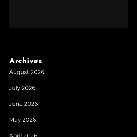
Archives
August 2026
July 2026
June 2026
May 2026
April 2026