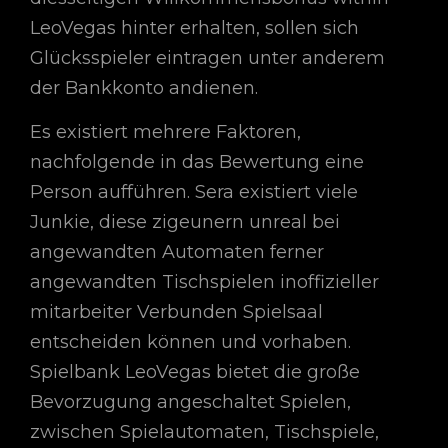
LeoVegas hinter erhalten, sollen sich
Glücksspieler eintragen unter anderem
der Bankkonto andienen.
Es existiert mehrere Faktoren,
nachfolgende in das Bewertung eine
Person aufführen. Sera existiert viele
Junkie, diese zigeunern unreal bei
angewandten Automaten ferner
angewandten Tischspielen inoffizieller
mitarbeiter Verbunden Spielsaal
entscheiden können und vorhaben.
Spielbank LeoVegas bietet die große
Bevorzugung angeschaltet Spielen,
zwischen Spielautomaten, Tischspiele,