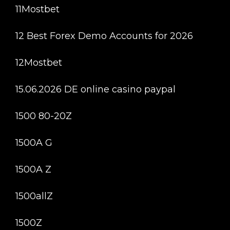
11Mostbet
12 Best Forex Demo Accounts for 2026
12Mostbet
15.06.2026 DE online casino paypal
1500 80-20Z
1500A G
1500A Z
1500allZ
1500Z