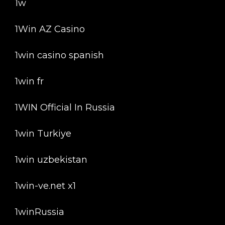
1w
1Win AZ Casino
1win casino spanish
1win fr
1WIN Official In Russia
1win Turkiye
1win uzbekistan
1win-ve.net x1
1winRussia