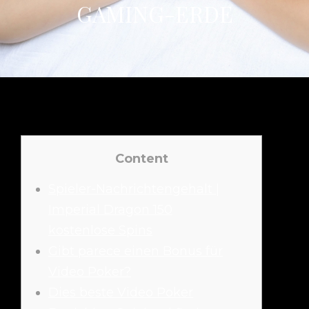
GAMING-ERDE
Content
Spieler-Nachrichtengehalt |
Imperial Dragon 150
kostenlose Spins
Gibt parece einen Bonus für
Video Poker?
Dies beste Video Poker