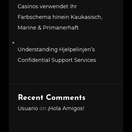
Casinos verwendet ihr
Farbschema hinein Kaukasisch,
Marine & Primanerhaft
Understanding Hjelpelinjen’s
Confidential Support Services
Recent Comments
Usuario
on
¡Hola Amigos!