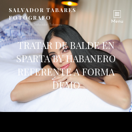
SALVADOR TABARES
FOTÓGRAFO
Menu
Fotografías De Salvador Tabares
TRATAR DE BALDE EN
SPARTA BY HABANERO
REFERENTE A FORMA
DEMO