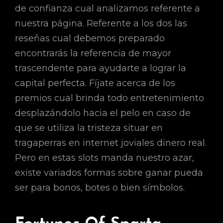
de confianza cual analizamos referente a
nuestra página. Referente a los dos las
reseñas cual debemos preparado
encontrarás la referencia de mayor
trascendente para ayudarte a lograr la
capital perfecta. Fíjate acerca de los
premios cual brinda todo entretenimiento
desplazándolo hacia el pelo en caso de
que se utiliza la tristeza situar en
tragaperras en internet joviales dinero real.
Pero en estas slots manda nuestro azar,
existe variados formas sobre ganar pueda
ser para bonos, botes o bien símbolos.