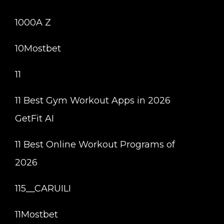
1000A Z
10Mostbet
11
11 Best Gym Workout Apps in 2026
GetFit AI
11 Best Online Workout Programs of
2026
115__CARUILI
11Mostbet