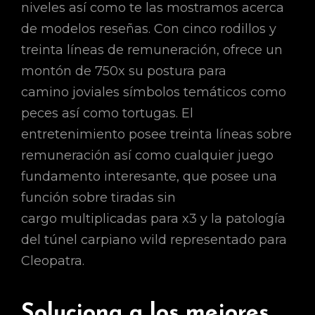
niveles así­ como te las mostramos acerca
de modelos reseñas. Con cinco rodillos y
treinta líneas de remuneración, ofrece un
montón de 750x su postura para
camino joviales símbolos temáticos como
peces así­ como tortugas. El
entretenimiento posee treinta líneas sobre
remuneración así­ como cualquier juego
fundamento interesante, que posee una
función sobre tiradas sin
cargo multiplicadas para x3 y la patologí­a
del túnel carpiano wild representado para
Cleopatra.
Soluciona a los mejores