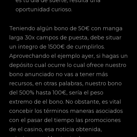
es tu día de suerte, resulta una
oportunidad curioso.
Teniendo algún bono de 50€ con manga
larga 30x campos de puesta, debe situar
un integro de 1500€ de cumplirlos.
Aprovechando el ejemplo ayer, si hagas un
depósito cual ocurre lo cual ofrece nuestro
bono anunciado no vas a tener más
recursos, en otras palabras, nuestro bono
del 500% hasta 100€, serí­a el peso
extremo de el bono. No obstante, es vital
concebir los términos maneras asociados
con el pasar del tiempo las promociones
de el casino, esa noticia obtenida,