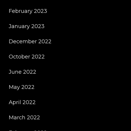
February 2023
January 2023
December 2022
October 2022
June 2022
May 2022
April 2022
March 2022