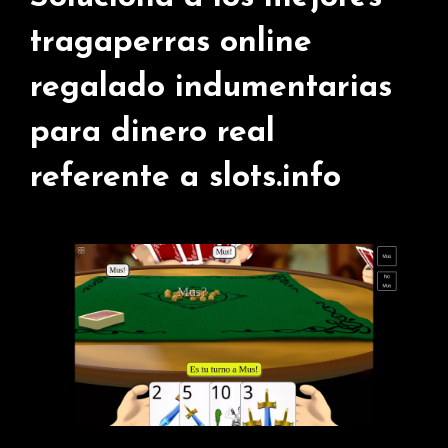
tragaperras online
regalado indumentarias
para dinero real
referente a slots.info