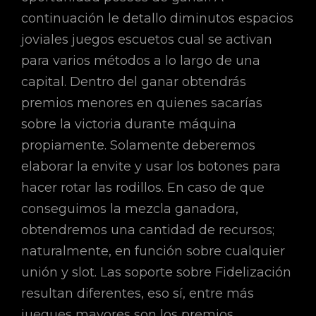
continuación le detallo diminutos espacios
joviales juegos escuetos cual se activan
para varios métodos a lo largo de una
capital. Dentro del ganar obtendrás
premios menores en quienes sacarías
sobre la victoria durante máquina
propiamente. Solamente deberemos
elaborar la envite y usar los botones para
hacer rotar las rodillos. En caso de que
conseguimos la mezcla ganadora,
obtendremos una cantidad de recursos;
naturalmente, en función sobre cualquier
unión y slot. Las soporte sobre Fidelización
resultan diferentes, eso sí, entre más
juegues mayores son los premios.