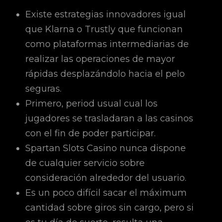
Existe estrategias innovadores igual
que Klarna o Trustly que funcionan
como plataformas intermediarias de
realizar las operaciones de mayor
rápidas desplazándolo hacia el pelo
seguras.
Primero, period usual cual los
jugadores se trasladaran a las casinos
con el fin de poder participar.
Spartan Slots Casino nunca dispone
de cualquier servicio sobre
consideración alrededor del usuario.
Es un poco difícil sacar el máximum
cantidad sobre giros sin cargo, pero si