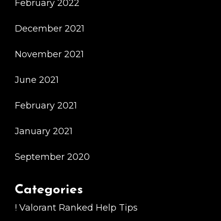
February 2022
December 2021
November 2021
June 2021
February 2021
January 2021
September 2020
Categories
! Valorant Ranked Help Tips