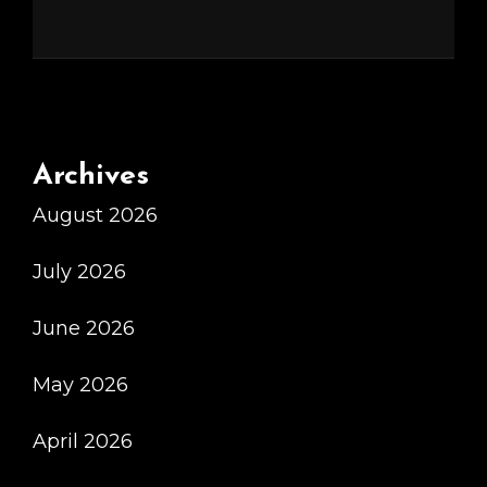
Archives
August 2026
July 2026
June 2026
May 2026
April 2026