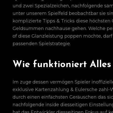
und zwei Spezialzeichen, nachfolgende sämt
unter unserem Spielfeld beobachtbar sie si
komplizierte Tipps & Tricks diese höchsten
Geldsummen nachhause gehen. Welche per
of diese Glanzleistung poppen möchte, darf
passenden Spielstrategie.
Wie funktioniert Alle
Im zuge dessen vermögen Spieler inoffiziel
exklusive Kartenzahlung & Eulersche zahl-Wa
durch einen einfachsten Geräuschen das si
nachfolgende inside diesseitigen Einstell
hat das Entwickler diesseitigen Fokus auf kei