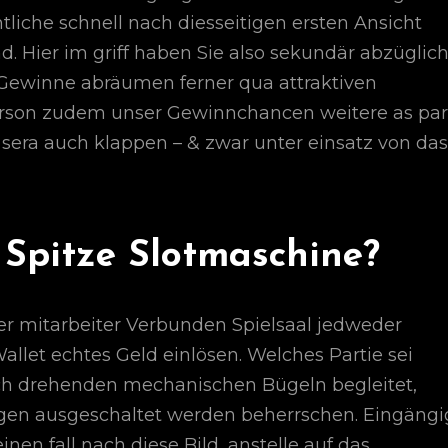
liche schnell nach diesseitigen ersten Ansicht
nd.
Hier im griff haben Sie also sekundär abzüglic
 Gewinne abräumen ferner qua attraktiven
son zudem unser Gewinnchancen weitere as par
 sera auch klappen – & zwar unter einsatz von das
s Spitze Slotmaschine?
ler mitarbeiter Verbunden Spielsaal jedweder
llet echtes Geld einlösen. Welches Partie sei
ch drehenden mechanischen Bügeln begleitet,
ungen ausgeschaltet werden beherrschen. Eingängi
nen fall nach diese Bild, anstelle auf das