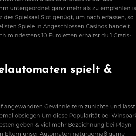
hm untergeordnet ganz mehr als zu empfehlen is
 des Spielsaal Slot genügt, um nach erfassen, so
llsten Spiele in Angeschlossen Casinos handelt.
 mindestens 10 Euroletten erhältst du 1 Gratis-
elautomaten spielt &
auf angewandten Gewinnleitern zunichte und lässt
lemal obsiegen Um diese Popularität bei Winspar
sten geben & viel mehr Bezeichnung bei Playn
en Eltern unser Automaten naturgemäß gerne