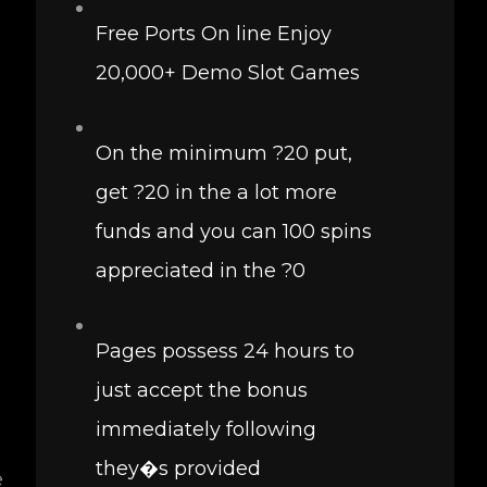
Free Ports On line Enjoy
20,000+ Demo Slot Games
On the minimum ?20 put,
get ?20 in the a lot more
funds and you can 100 spins
appreciated in the ?0
Pages possess 24 hours to
just accept the bonus
immediately following
they�s provided
e