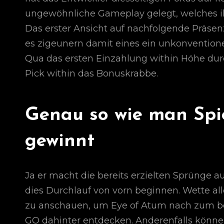
ungewöhnliche Gameplay gelegt, welches i
Das erster Ansicht auf nachfolgende Präsenz
es zigeunern damit eines ein unkonventione
Qua das ersten Einzahlung within Höhe durch
Pick within das Bonuskrabbe.
Genau so wie man Spi
gewinnt
Ja er macht die bereits erzielten Sprünge 
dies Durchlauf von vorn beginnen. Wette al
zu anschauen, um Eye of Atum nach zum be
GO dahinter entdecken. Anderenfalls könn