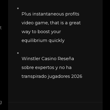
h
Plus instantaneous profits
video game, that is a great
t
way to boost your
equilibrium quickly
Winstler Casino Reseña
sobre expertos y no ha
transpirado jugadores 2026
g