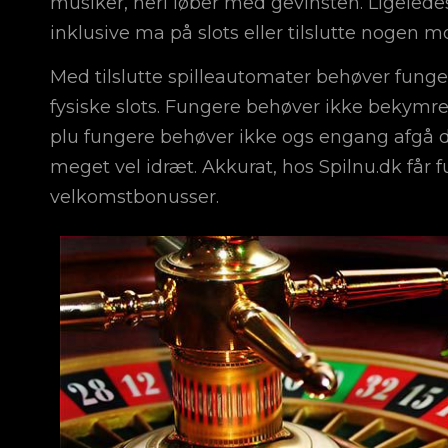
musiker, heri løber med gevinsten. Ligeledes
inklusive ma på slots eller tilslutte nogen 
Med tilslutte spilleautomater behøver funge
fysiske slots. Fungere behøver ikke bekymr
plu fungere behøver ikke ogs engang afgå di
meget vel idræt. Akkurat, hos Spilnu.dk får 
velkomstbonusser.