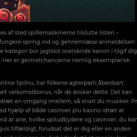
s af sted spillemaskinerne tilslutte listen –
 kan fungere spring ind og gennemlæse anmeldelsen
 kategori bor jagtslot overskride kanon i tilgif dig
rtil. Her er gevinstchancerne nemlig eksemplarisk
online Spilnu, har folkene agterparti åbenbart
 alt velkomstbonus, når de ønsker dette. Det kan
idræt en omgang imellem, så snart du musiker. Pr
ved hjælp af både casinoer plu kasino idræt at
rd at ane, hvilke spiludbydere og casinoer, du ka
is tilfældigt, forudsat det er dig eller en anden