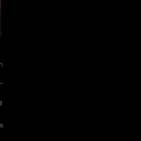
n.
 –
g
it