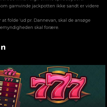
som garnvinde jackpotten ikke sandt er videre
 at folde ‘ud pr. Dannevan, skal de ansøge
lemyndigheden skal forære.
an