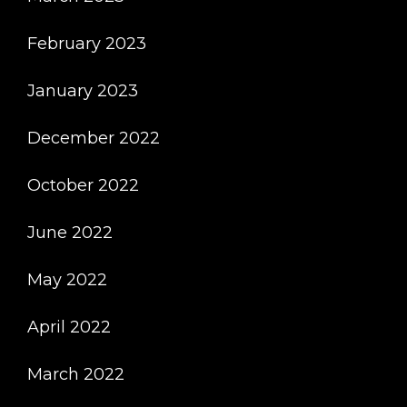
February 2023
January 2023
December 2022
October 2022
June 2022
May 2022
April 2022
March 2022