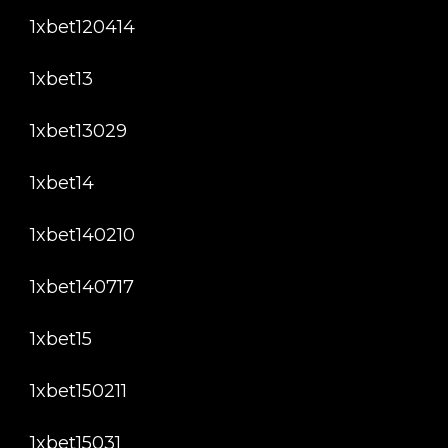
1xbet120414
1xbet13
1xbet13029
1xbet14
1xbet140210
1xbet140717
1xbet15
1xbet150211
1xbet15031