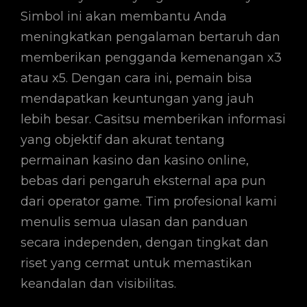
Simbol ini akan membantu Anda
meningkatkan pengalaman bertaruh dan
memberikan pengganda kemenangan x3
atau x5. Dengan cara ini, pemain bisa
mendapatkan keuntungan yang jauh
lebih besar. Casitsu memberikan informasi
yang objektif dan akurat tentang
permainan kasino dan kasino online,
bebas dari pengaruh eksternal apa pun
dari operator game. Tim profesional kami
menulis semua ulasan dan panduan
secara independen, dengan tingkat dan
riset yang cermat untuk memastikan
keandalan dan visibilitas.