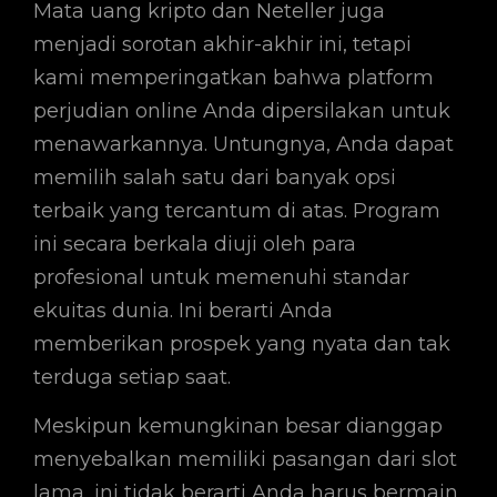
Mata uang kripto dan Neteller juga
menjadi sorotan akhir-akhir ini, tetapi
kami memperingatkan bahwa platform
perjudian online Anda dipersilakan untuk
menawarkannya. Untungnya, Anda dapat
memilih salah satu dari banyak opsi
terbaik yang tercantum di atas. Program
ini secara berkala diuji oleh para
profesional untuk memenuhi standar
ekuitas dunia. Ini berarti Anda
memberikan prospek yang nyata dan tak
terduga setiap saat.
Meskipun kemungkinan besar dianggap
menyebalkan memiliki pasangan dari slot
lama, ini tidak berarti Anda harus bermain