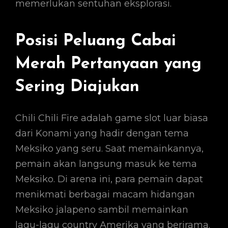
memerlukan sentuhan eksplorasi.
Posisi Peluang Cabai
Merah Pertanyaan yang
Sering Diajukan
Chili Chili Fire adalah game slot luar biasa
dari Konami yang hadir dengan tema
Meksiko yang seru. Saat memainkannya,
pemain akan langsung masuk ke tema
Meksiko. Di arena ini, para pemain dapat
menikmati berbagai macam hidangan
Meksiko jalapeno sambil memainkan
lagu-lagu country Amerika yang berirama.