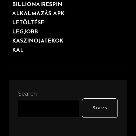
BILLIONAIRESPIN
ALKALMAZÁS APK
LETÖLTÉSE
LEGJOBB
KASZINÓJÁTÉKOK
KAL
Search
Search