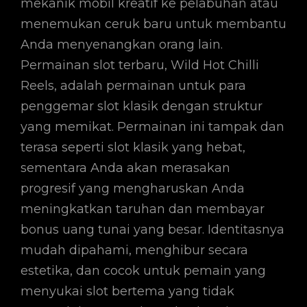
mekanik mobil kreatif ke pelabuhan atau
menemukan ceruk baru untuk membantu
Anda menyenangkan orang lain.
Permainan slot terbaru, Wild Hot Chilli
Reels, adalah permainan untuk para
penggemar slot klasik dengan struktur
yang memikat. Permainan ini tampak dan
terasa seperti slot klasik yang hebat,
sementara Anda akan merasakan
progresif yang mengharuskan Anda
meningkatkan taruhan dan membayar
bonus uang tunai yang besar. Identitasnya
mudah dipahami, menghibur secara
estetika, dan cocok untuk pemain yang
menyukai slot bertema yang tidak