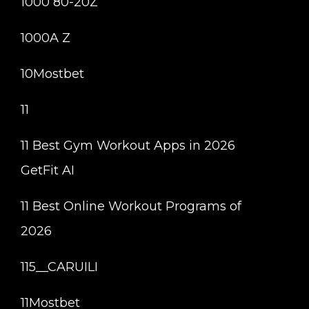
1000 80-20Z
1000A Z
10Mostbet
11
11 Best Gym Workout Apps in 2026
GetFit AI
11 Best Online Workout Programs of
2026
115__CARUILI
11Mostbet