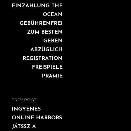
EINZAHLUNG THE
OCEAN
GEBÜHRENFREI
ZUM BESTEN
GEBEN
ABZÜGLICH
REGISTRATION
FREISPIELE
PRÄMIE
PREV POST
PREVIOUS
POST
INGYENES
ONLINE HARBORS
JÁTSSZ A