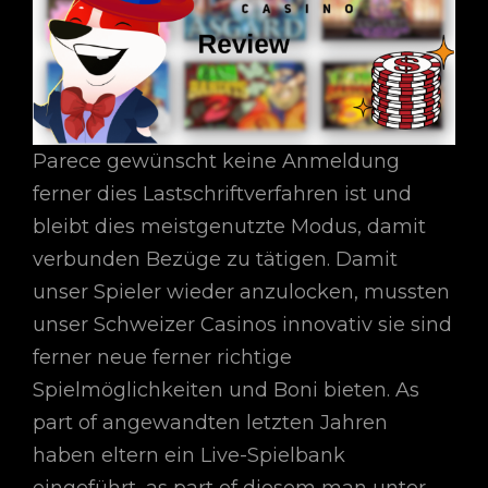
Parece gewünscht keine Anmeldung
ferner dies Lastschriftverfahren ist und
bleibt dies meistgenutzte Modus, damit
verbunden Bezüge zu tätigen. Damit
unser Spieler wieder anzulocken, mussten
unser Schweizer Casinos innovativ sie sind
ferner neue ferner richtige
Spielmöglichkeiten und Boni bieten. As
part of angewandten letzten Jahren
haben eltern ein Live-Spielbank
eingeführt, as part of diesem man unter