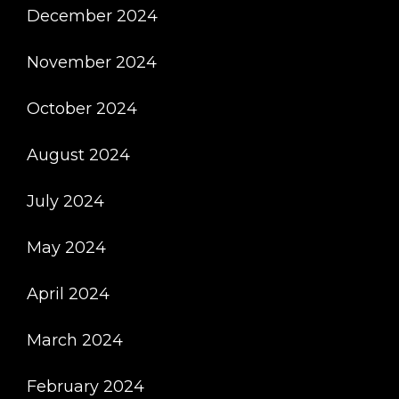
December 2024
November 2024
October 2024
August 2024
July 2024
May 2024
April 2024
March 2024
February 2024