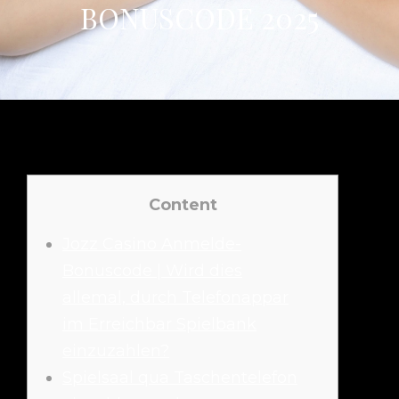
BONUSCODE 2025
Content
Jozz Casino Anmelde-
Bonuscode | Wird dies
allemal, durch Telefonappar
im Erreichbar Spielbank
einzuzahlen?
Spielsaal qua Taschentelefon