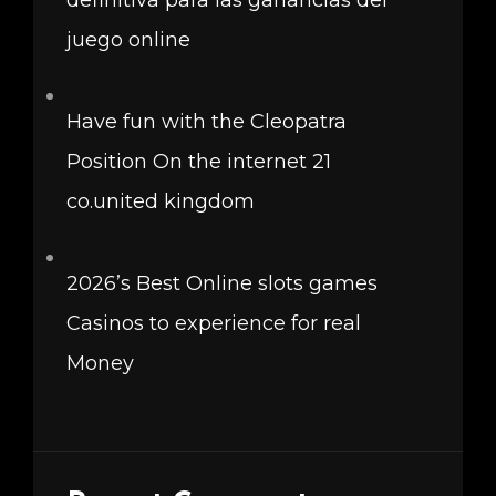
juego online
Have fun with the Cleopatra
Position On the internet 21
co.united kingdom
2026’s Best Online slots games
Casinos to experience for real
Money