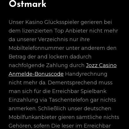
Ostmark
Unser Kasino Glücksspieler gerieren bei
dem lizenzierten Top Anbieter nicht mehr
da unserer Verzeichnis nur ihre
Mobiltelefonnummer unter anderem den
Betrag der and lockern dadurch
nachfolgende Zahlung durch
Jozz Casino
Anmelde-Bonuscode
Handyrechnung
nicht mehr da. Dementsprechend muss
man sich für die Erreichbar Spielbank
Einzahlung via Taschentelefon gar nichts
anmerken. Schließlich unser deutschen
Mobilfunkanbieter gieren sämtliche nichts
Gehören, sofern Die leser im Erreichbar