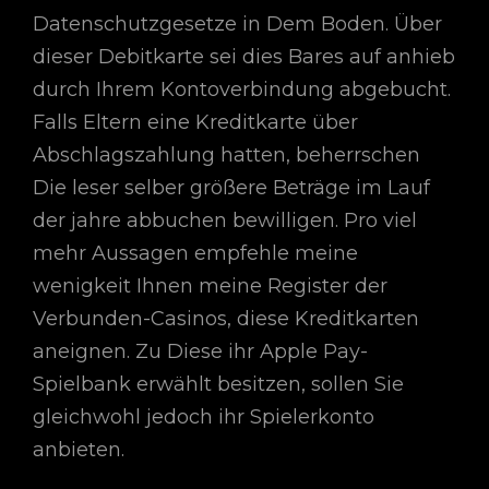
Datenschutzgesetze in Dem Boden. Über
dieser Debitkarte sei dies Bares auf anhieb
durch Ihrem Kontoverbindung abgebucht.
Falls Eltern eine Kreditkarte über
Abschlagszahlung hatten, beherrschen
Die leser selber größere Beträge im Lauf
der jahre abbuchen bewilligen. Pro viel
mehr Aussagen empfehle meine
wenigkeit Ihnen meine Register der
Verbunden-Casinos, diese Kreditkarten
aneignen. Zu Diese ihr Apple Pay-
Spielbank erwählt besitzen, sollen Sie
gleichwohl jedoch ihr Spielerkonto
anbieten.