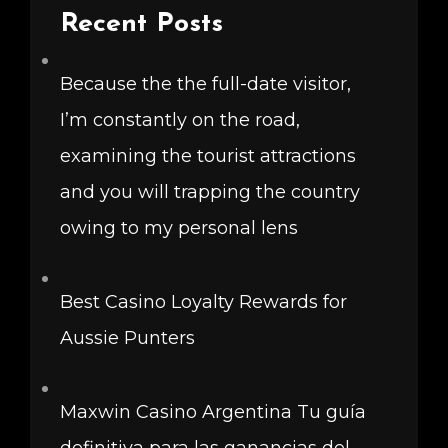
Recent Posts
Because the the full-date visitor,
I’m constantly on the road,
examining the tourist attractions
and you will trapping the country
owing to my personal lens
Best Casino Loyalty Rewards for
Aussie Punters
Maxwin Casino Argentina Tu guía
definitiva para las ganancias del