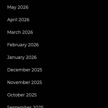
May 2026
April 2026
March 2026
February 2026
January 2026
December 2025
November 2025
October 2025
September 2025