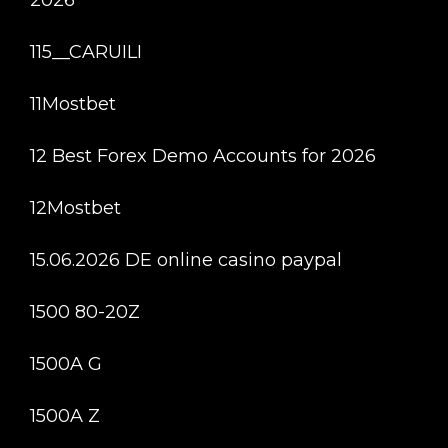
2026
115__CARUILI
11Mostbet
12 Best Forex Demo Accounts for 2026
12Mostbet
15.06.2026 DE online casino paypal
1500 80-20Z
1500A G
1500A Z