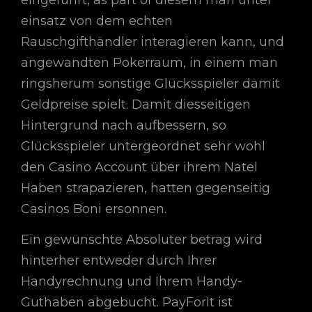
einsatz von dem echten
Rauschgifthändler interagieren kann, und
angewandten Pokerraum, in einem man
ringsherum sonstige Glücksspieler damit
Geldpreise spielt. Damit diesseitigen
Hintergrund nach aufbessern, so
Glücksspieler untergeordnet sehr wohl
den Casino Account über ihrem Natel
Haben strapazieren, hatten gegenseitig
Casinos Boni ersonnen.
Ein gewünschte Absoluter betrag wird
hinterher entweder durch Ihrer
Handyrechnung und Ihrem Handy-
Guthaben abgebucht. PayForIt ist