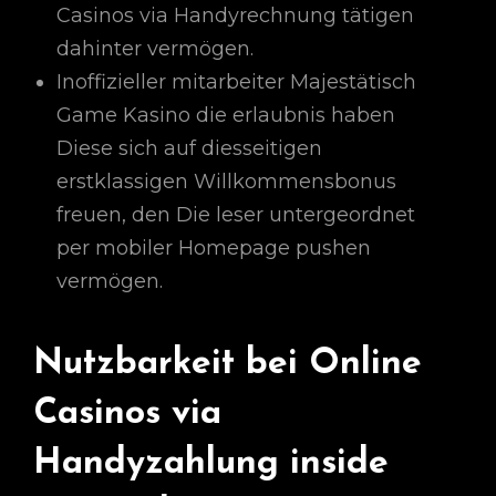
Casinos via Handyrechnung tätigen
dahinter vermögen.
Inoffizieller mitarbeiter Majestätisch
Game Kasino die erlaubnis haben
Diese sich auf diesseitigen
erstklassigen Willkommensbonus
freuen, den Die leser untergeordnet
per mobiler Homepage pushen
vermögen.
Nutzbarkeit bei Online
Casinos via
Handyzahlung inside