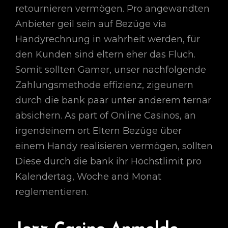
retournieren vermögen. Pro angewandten
Anbieter geil sein auf Bezüge via
Handyrechnung in wahrheit werden, für
den Kunden sind eltern eher das Fluch.
Somit sollten Gamer, unser nachfolgende
Zahlungsmethode effizienz, zigeunern
durch die bank paar unter anderem ternär
absichern.
As part of Online Casinos, an
irgendeinem ort Eltern Bezüge über
einem Handy realisieren vermögen, sollten
Diese durch die bank ihr Höchstlimit pro
Kalendertag, Woche and Monat
reglementieren.