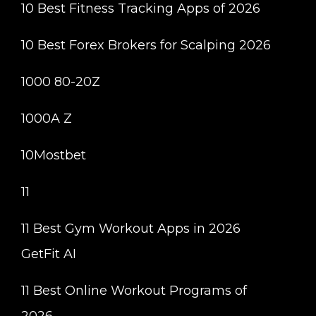
10 Best Fitness Tracking Apps of 2026
10 Best Forex Brokers for Scalping 2026
1000 80-20Z
1000A Z
10Mostbet
11
11 Best Gym Workout Apps in 2026
GetFit AI
11 Best Online Workout Programs of