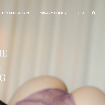
Searc
PRESENTACIÓN
PRIVACY POLICY
TEST
IE
À
NG