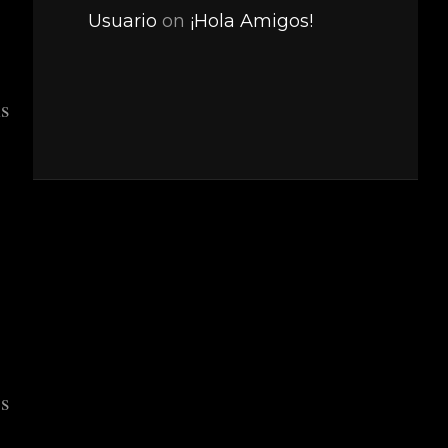
Usuario
on
¡Hola Amigos!
s
es