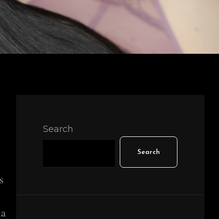
Search
Search
s
la