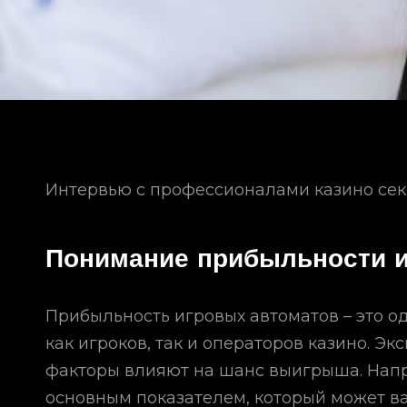
Интервью с профессионалами казино секр
Понимание прибыльности и
Прибыльность игровых автоматов – это о
как игроков, так и операторов казино. Э
факторы влияют на шанс выигрыша. Напри
основным показателем, который может ва