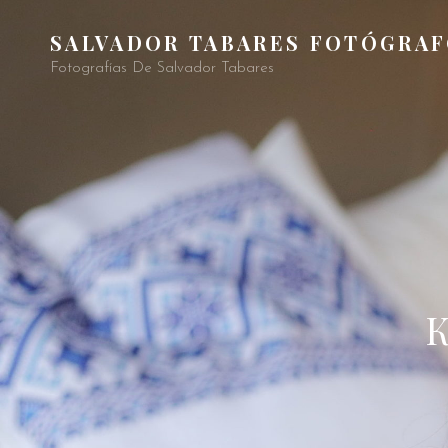
SALVADOR TABARES FOTÓGRA
Fotografías De Salvador Tabares