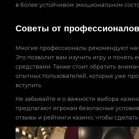
в более устойчивом эмоциональном сост
Советы от профессионало
Многие профессионалы рекомендуют начи
Это позволит вам изучить игру и понять 
средствами. Также стоит обратить внима
опытных пользователей, которые уже про
вступить.
Не забывайте и о важности выбора казин
предлагают игрокам безопасные условия
отзывы и рейтинги казино, чтобы сделат