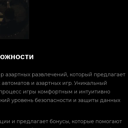
можности
мир азартных развлечений, который предлагает
автоматов и азартных игр. Уникальный
процесс игры комфортным и интуитивно
кий уровень безопасности и защиты данных
кции и предлагает бонусы, которые помогают