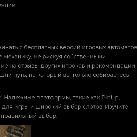
оянии.
в
нать с бесплатных версий игровых автоматов
ее механику, не рискуя собственными
ние на отзывы других игроков и рекомендации
шли путь, на который вы только собираетесь
о. Надежные платформы, такие как PinUp,
 для игры и широкий выбор слотов. Изучите
ь правильный выбор.