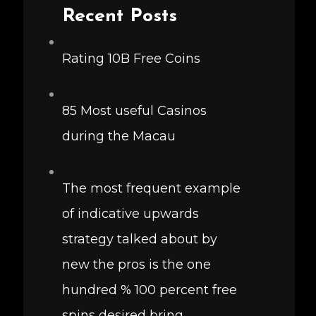
Recent Posts
Rating 10B Free Coins
85 Most useful Casinos
during the Macau
The most frequent example
of indicative upwards
strategy talked about by
new the pros is the one
hundred % 100 percent free
spins desired bring