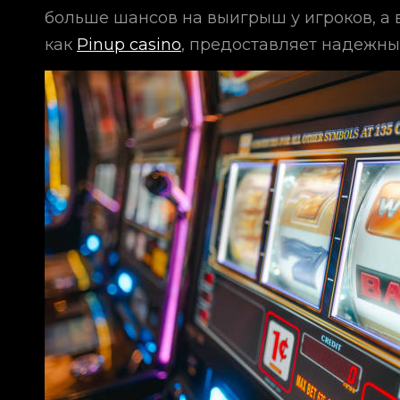
больше шансов на выигрыш у игроков, а в
как
Pinup casino
, предоставляет надежны