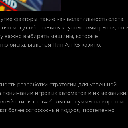
угие факторы, такие как волатильность слота.
стью могут обеспечить крупные выигрыши, но 
му важно выбирать машины, которые
ню риска, включая Пин Ап КЗ казино.
ность разработки стратегии для успешной
а понимании игровых автоматов и их механики.
вный стиль, ставя большие суммы на короткие
ают более осторожный подход, постепенно