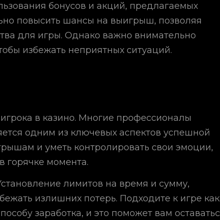
льзования бонусов и акций, предлагаемых
льно повысить шансы на выигрыш, позволяя
тва для игры. Однако важно внимательно
чтобы избежать неприятных ситуаций.
 игрока в казино. Многие профессионалы
яется одним из ключевых аспектов успешной
грышам и уметь контролировать свои эмоции,
в горячке момента.
становление лимитов на время и сумму,
бежать излишних потерь. Подходите к игре как
способу заработка, и это поможет вам оставать