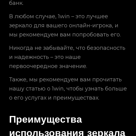
банк.
В любом случае, 1win – это лучшее
зеркало для вашего онлайн-игрока, и
мы рекомендуем вам попробовать его.
Никогда не забывайте, что безопасность
и надежность – это наше
первоочередное значение.
Также, мы рекомендуем вам прочитать
нашу статью о 1win, чтобы узнать больше
о его услугах и преимуществах.
Преимущества
использования зеркала