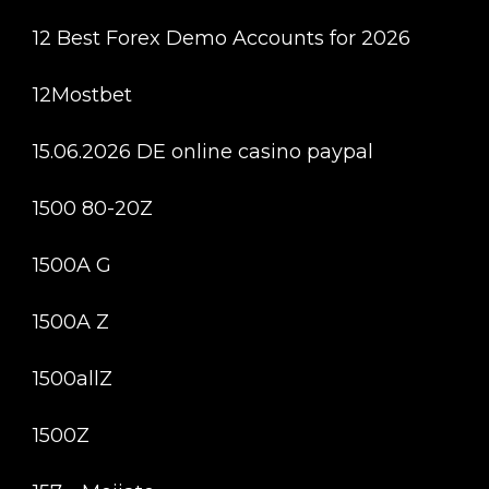
12 Best Forex Demo Accounts for 2026
12Mostbet
15.06.2026 DE online casino paypal
1500 80-20Z
1500A G
1500A Z
1500allZ
1500Z