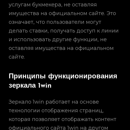
услугам букмекера, не оставляя
имущества на официальном сайте. Это
означает, что пользователи могут
делать ставки, получать доступ к линии
и использовать другие функции, не
оставляя имущества на официальном
сайте.
Принципы функционирования
зеркала 1win
Зеркало 1win работает на основе
технологии отображения страниц,
которая позволяет отображать контент
официального сайта 1win на другом