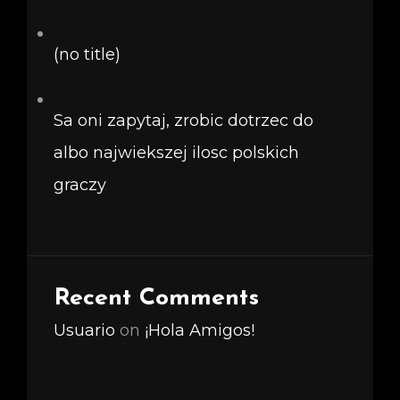
(no title)
Sa oni zapytaj, zrobic dotrzec do
albo najwiekszej ilosc polskich
graczy
Recent Comments
Usuario
on
¡Hola Amigos!