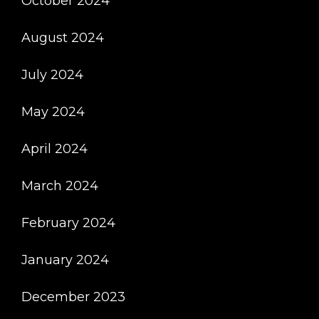
October 2024
August 2024
July 2024
May 2024
April 2024
March 2024
February 2024
January 2024
December 2023