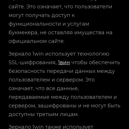
сайте. Это означает, что пользователи
могут получать доступ к
функциональности и услугам
букмекера, не оставляя имущества на
официальном сайте.
Зеркало 1win использует технологию
SSL-шифрования,
1вин
чтобы обеспечить
безопасность передачи данных между
пользователем и сервером. Это
означает, что все данные,
передаваемые между пользователем и
сервером, зашифрованы и не могут быть
доступны третьим лицам.
Зеркало 1win также использует