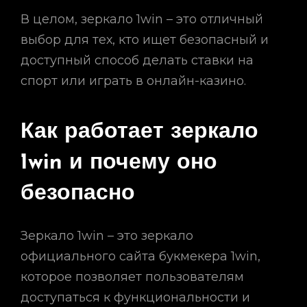
В целом, зеркало 1win – это отличный
выбор для тех, кто ищет безопасный и
доступный способ делать ставки на
спорт или играть в онлайн-казино.
Как работает зеркало
1win и почему оно
безопасно
Зеркало 1win – это зеркало
официального сайта букмекера 1win,
которое позволяет пользователям
доступаться к функциональности и