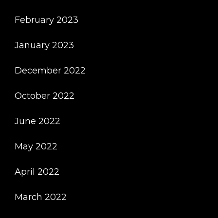
February 2023
January 2023
December 2022
October 2022
June 2022
May 2022
April 2022
March 2022