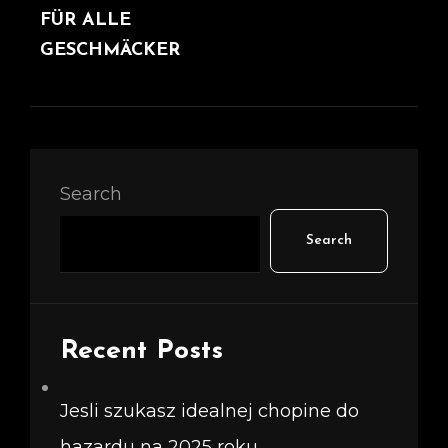
FÜR ALLE
GESCHMÄCKER
Search
Search
Recent Posts
Jesli szukasz idealnej chopine do
hazardu na 2025 roku,