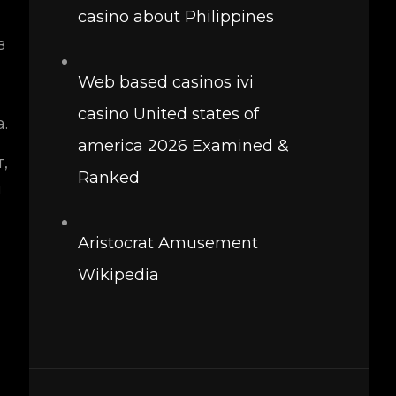
casino about Philippines
з
Web based casinos ivi
casino United states of
.
america 2026 Examined &
,
Ranked
п
Aristocrat Amusement
Wikipedia