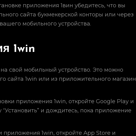
тановке приложения 1вин убедитесь, что вы
льного сайта букмекерской конторы или через
ашего мобильного устройства.
я 1win
на свой мобильный устройство. Это можно
го сайта 1win или из приложительного магази
новки приложения 1win, откройте Google Play и
у “Установить” и дождитесь, пока приложение
и приложения 1win, откройте App Store и