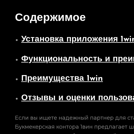
Содержимое
Установка приложения 1wi
Функциональность и преи
Преимущества 1win
Отзывы и оценки пользова
Если вы ищете надежный партнер для став
Букмекерская контора 1вин предлагает ш