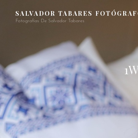
SALVADOR TABARES FOTÓGRA
Fotografías De Salvador Tabares
1