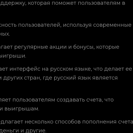
поддержку, которая поможет пользователям в
.
асность пользователей, используя современные
ных.
агает регулярные акции и бонусы, которые
выигрыши.
ет интерфейс на русском языке, что делает ее
 других стран, где русский язык является
ляет пользователям создавать счета, что
 и выигрышам.
едлагает несколько способов пополнения счета
деньги и другие.