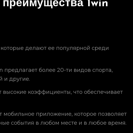
 преимущества 1win
, которые делают ее популярной среди
n предлагает более 20-ти видов спорта,
й и другие.
т высокие коэффициенты, что обеспечивает
т мобильное приложение, которое позволяет
ные события в любом месте и в любое время.