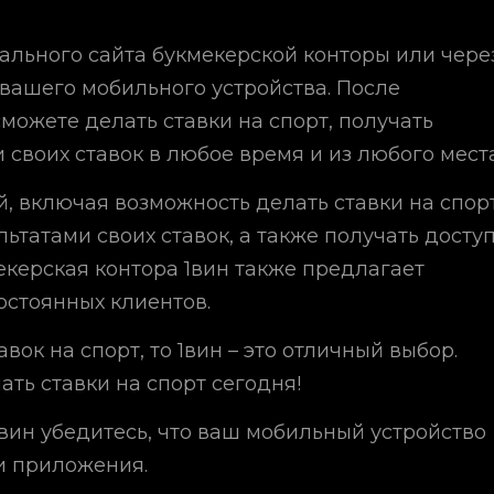
ального сайта букмекерской конторы или чере
ашего мобильного устройства. После
можете делать ставки на спорт, получать
 своих ставок в любое время и из любого места
, включая возможность делать ставки на спорт
льтатами своих ставок, а также получать досту
екерская контора 1вин также предлагает
остоянных клиентов.
ок на спорт, то 1вин – это отличный выбор.
ть ставки на спорт сегодня!
вин убедитесь, что ваш мобильный устройство
и приложения.