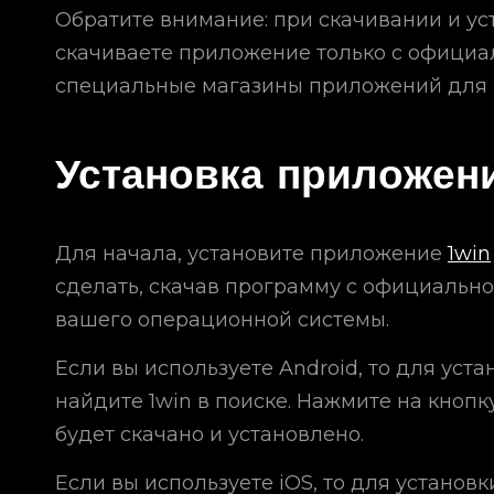
Обратите внимание: при скачивании и ус
скачиваете приложение только с официа
специальные магазины приложений для в
Установка приложени
Для начала, установите приложение
1win
сделать, скачав программу с официально
вашего операционной системы.
Если вы используете Android, то для уста
найдите 1win в поиске. Нажмите на кнопк
будет скачано и установлено.
Если вы используете iOS, то для установк