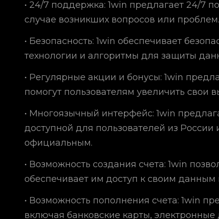
• 24/7 поддержка: 1win предлагает 24/7 
случае возникших вопросов или проблем
• Безопасность: 1win обеспечивает безоп
технологии и алгоритмы для защиты дан
• Регулярные акции и бонусы: 1win предл
помогут пользователям увеличить свои 
• Многоязычный интерфейс: 1win предлага
доступной для пользователей из России и
официальным.
• Возможность создания счета: 1win позво
обеспечивает им доступ к своим данным
• Возможность пополнения счета: 1win пр
включая банковские карты, электронные 