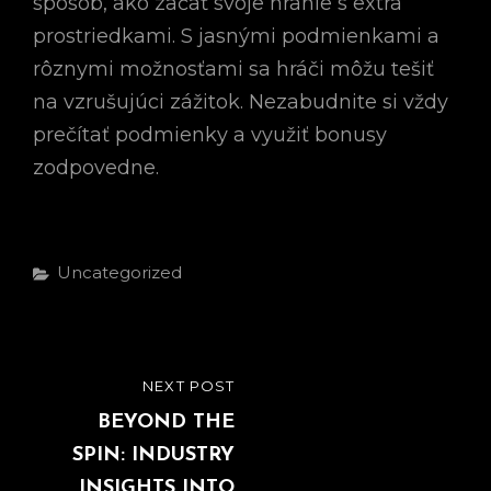
spôsob, ako začať svoje hranie s extra
prostriedkami. S jasnými podmienkami a
rôznymi možnosťami sa hráči môžu tešiť
na vzrušujúci zážitok. Nezabudnite si vždy
prečítať podmienky a využiť bonusy
zodpovedne.
Categories
Uncategorized
Post
NEXT POST
NEXT
navigation
POST
BEYOND THE
SPIN: INDUSTRY
INSIGHTS INTO