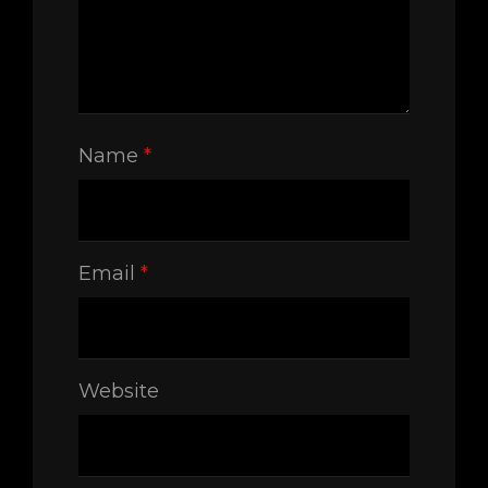
Name
*
Email
*
Website