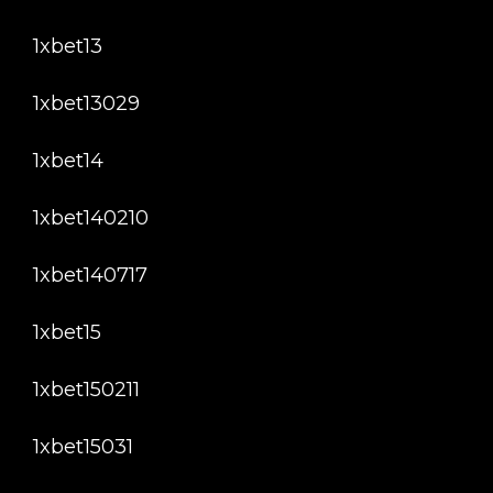
1xbet13
1xbet13029
1xbet14
1xbet140210
1xbet140717
1xbet15
1xbet150211
1xbet15031