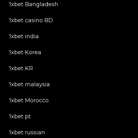
1xbet Bangladesh
1xbet casino BD
1xbet india
1xbet Korea
1xbet KR
1xbet malaysia
1xbet Morocco
1xbet pt
1xbet russian