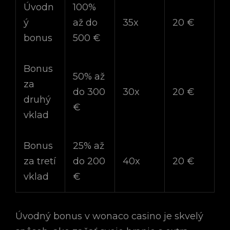
Úvodn
100%
ý
až do
35x
20 €
bonus
500 €
Bonus
50% až
za
do 300
30x
20 €
druhý
€
vklad
Bonus
25% až
za tretí
do 200
40x
20 €
vklad
€
Úvodný bonus v wonaco casino je skvelý