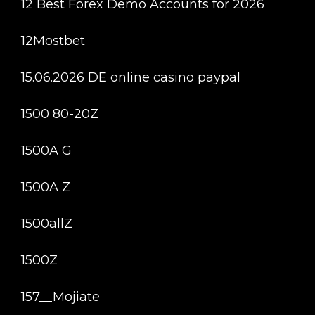
12 Best Forex Demo Accounts for 2026
12Mostbet
15.06.2026 DE online casino paypal
1500 80-20Z
1500A G
1500A Z
1500allZ
1500Z
157__Mojiate