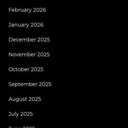
February 2026
January 2026
December 2025
November 2025
October 2025
September 2025
August 2025
July 2025