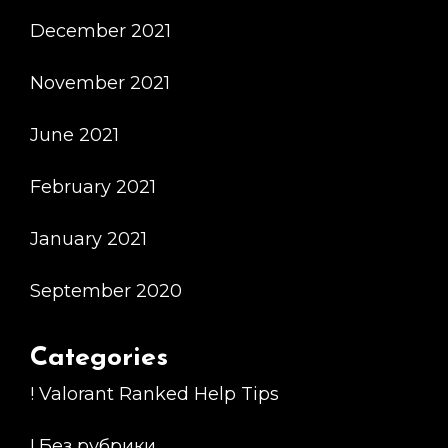
December 2021
November 2021
June 2021
February 2021
January 2021
September 2020
Categories
! Valorant Ranked Help Tips
! Без рубрики