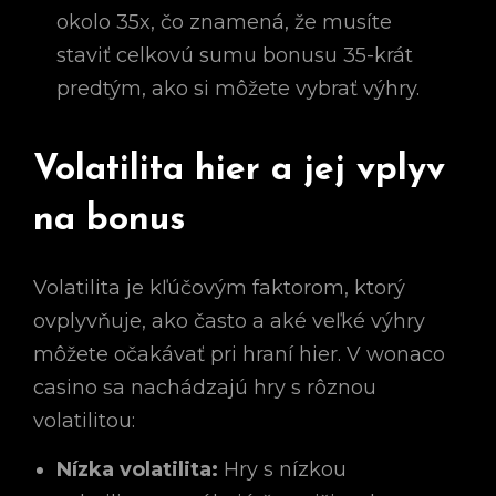
okolo 35x, čo znamená, že musíte
staviť celkovú sumu bonusu 35-krát
predtým, ako si môžete vybrať výhry.
Volatilita hier a jej vplyv
na bonus
Volatilita je kľúčovým faktorom, ktorý
ovplyvňuje, ako často a aké veľké výhry
môžete očakávať pri hraní hier. V wonaco
casino sa nachádzajú hry s rôznou
volatilitou:
Nízka volatilita:
Hry s nízkou