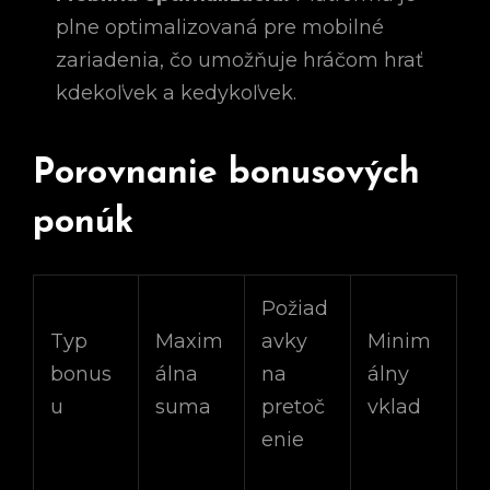
plne optimalizovaná pre mobilné
zariadenia, čo umožňuje hráčom hrať
kdekoľvek a kedykoľvek.
Porovnanie bonusových
ponúk
Požiad
Typ
Maxim
avky
Minim
bonus
álna
na
álny
u
suma
pretoč
vklad
enie