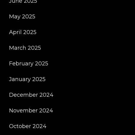
June 2025
May 2025
April 2025
March 2025
February 2025
January 2025
December 2024
November 2024
October 2024