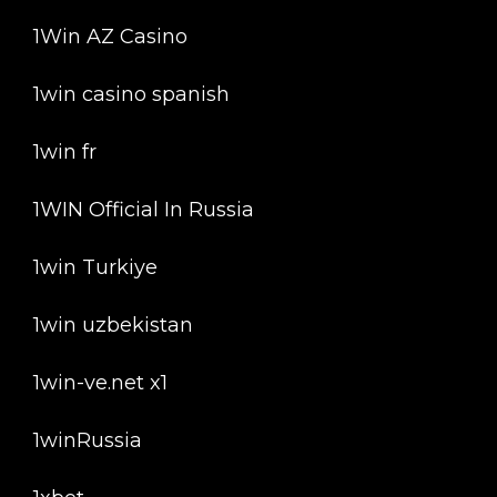
1Win AZ Casino
1win casino spanish
1win fr
1WIN Official In Russia
1win Turkiye
1win uzbekistan
1win-ve.net x1
1winRussia