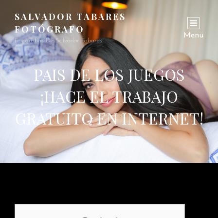
SALVADOR TABARES
FOTÓGRAFO
Menu
Fotografías De Salvador Tabares
PAIS DE LOS JUEGOS
¡HACE EL TRABAJO
GRATUITO EN INTERNET!