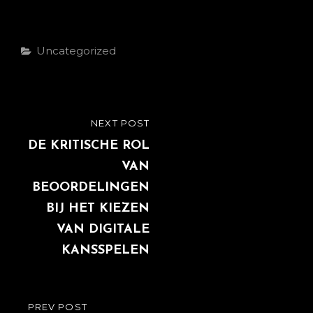
Categories
Uncategorized
Post
NEXT POST
NEXT
navigation
POST
DE KRITISCHE ROL
VAN
BEOORDELINGEN
BIJ HET KIEZEN
VAN DIGITALE
KANSSPELEN
PREV POST
PREVIOUS