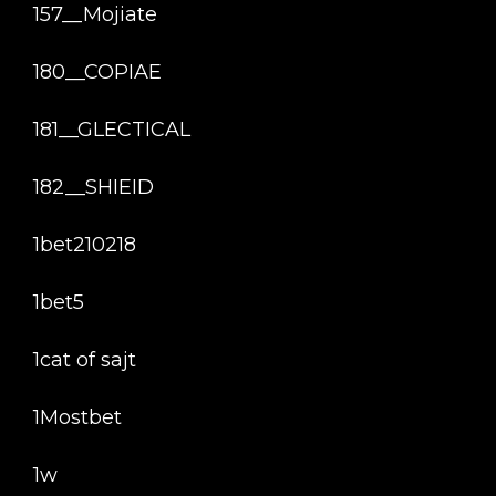
157__Mojiate
180__COPIAE
181__GLECTICAL
182__SHIEID
1bet210218
1bet5
1cat of sajt
1Mostbet
1w