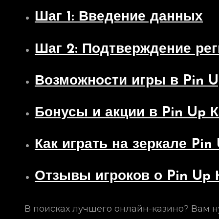
Шаг 1: Введение данных
Шаг 2: Подтверждение ре
Возможности игры в Pin U
Бонусы и акции в Pin Up 
Как играть на зеркале Pin
Отзывы игроков о Pin Up 
В поисках лучшего онлайн-казино? Вам 