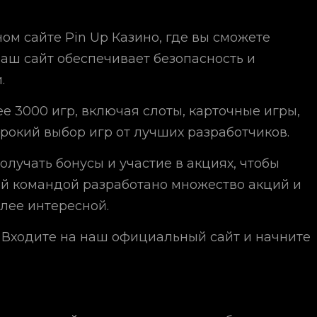
м сайте Pin Up Казино, где вы сможете
Наш сайт обеспечивает безопасность и
.
е 3000 игр, включая слоты, карточные игры,
рокий выбор игр от лучших разработчиков.
олучать бонусы и участие в акциях, чтобы
й командой разработано множество акций и
лее интересной.
у! Входите на наш официальный сайт и начните