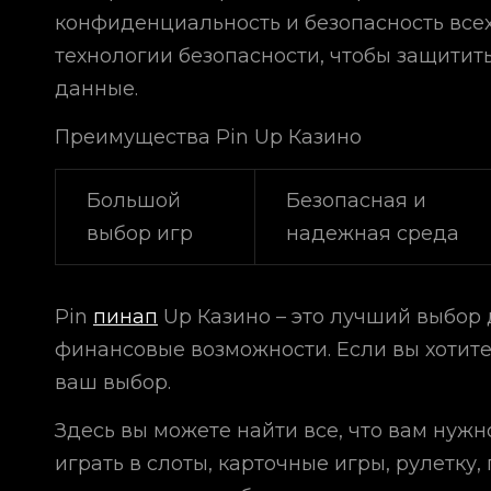
конфиденциальность и безопасность всех
технологии безопасности, чтобы защит
данные.
Преимущества Pin Up Казино
Большой
Безопасная и
выбор игр
надежная среда
Pin
пинап
Up Казино – это лучший выбор 
финансовые возможности. Если вы хотите 
ваш выбор.
Здесь вы можете найти все, что вам нужн
играть в слоты, карточные игры, рулетку,