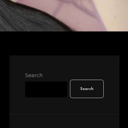
Search
Search