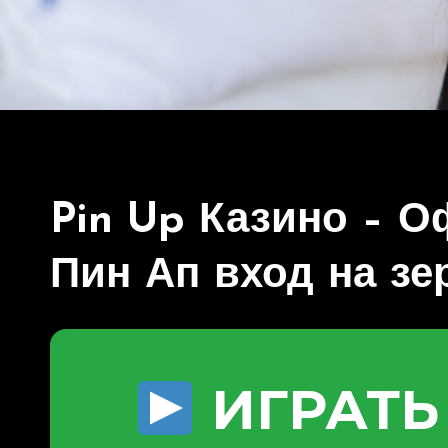
Pin Up Казино – 
Пин Ап вход на зе
ИГРАТЬ