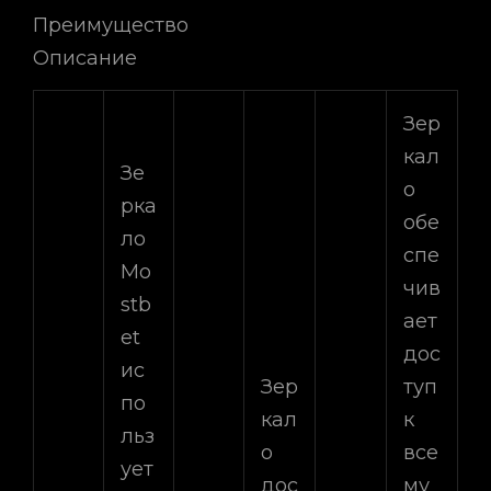
Преимущество
Описание
Зер
кал
Зе
о
рка
обе
ло
спе
Mo
чив
stb
ает
et
дос
ис
Зер
туп
по
кал
к
льз
о
все
ует
дос
му