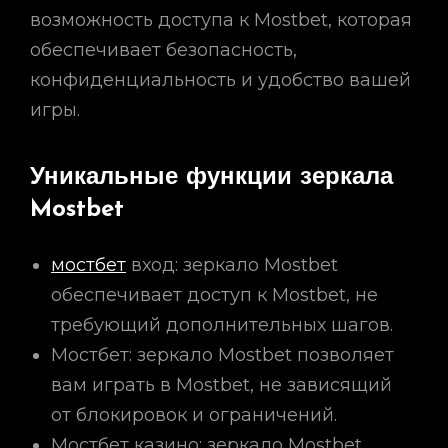
возможность доступа к Mostbet, которая
обеспечивает безопасность,
конфиденциальность и удобство вашей
игры.
Уникальные функции зеркала
Mostbet
мостбет
вход: зеркало Mostbet
обеспечивает доступ к Mostbet, не
требующий дополнительных шагов.
Мостбет: зеркало Mostbet позволяет
вам играть в Mostbet, не зависящий
от блокировок и ограничений.
Мостбет казино: зеркало Mostbet