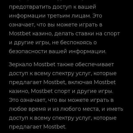
предотвратить доступ к вашей
информации третьим лицам. Это
означает, что вы можете играть в
Mostbet казино, делать ставки на спорт
и другие игры, не беспокоясь о
безопасности вашей информации.
Зеркало Mostbet также обеспечивает
доступ к всему спектру услуг, которые
предлагает Mostbet, включая Mostbet
казино, Mostbet спорт и другие игры.
Это означает, что вы можете играть в
любое время и из любого места, и иметь
доступ к всему спектру услуг, которые
предлагает Mostbet.