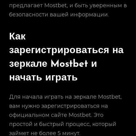
предлагает Mostbet, и быть уверенным в
безопасности вашей информации.
Как
зарегистрироваться на
зеркале Mostbet и
начать играть
Для начала играть на зеркале Mostbet,
вам нужно зарегистрироваться на
официальном сайте Mostbet. Это
простой и быстрый процесс, который
займет не более 5 минут.