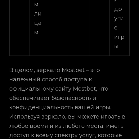
м
др
ли
уги
ца
е
м.
игр
ы.
В целом, зеркало Mostbet – это
надежный способ доступа к
официальному сайту Mostbet, что
обеспечивает безопасность и
конфиденциальность вашей игры.
Используя зеркало, вы можете играть в
любое время и из любого места, иметь
доступ к всему спектру услуг, которые