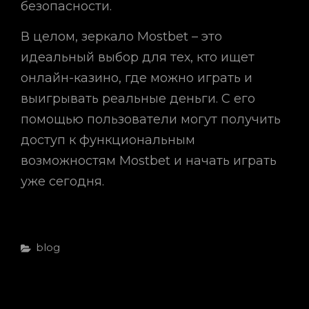
безопасности.
В целом, зеркало Mostbet – это
идеальный выбор для тех, кто ищет
онлайн-казино, где можно играть и
выигрывать реальные деньги. С его
помощью пользователи могут получить
доступ к функциональным
возможностям Mostbet и начать играть
уже сегодня.
Categories
Blog