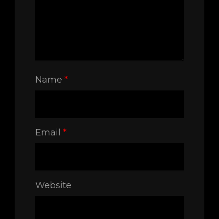
Name
*
Email
*
Website