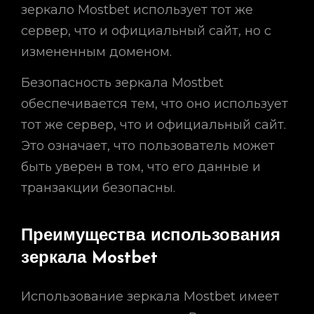
зеркало Mostbet использует тот же
сервер, что и официальный сайт, но с
измененным доменом.
Безопасность зеркала Mostbet
обеспечивается тем, что оно использует
тот же сервер, что и официальный сайт.
Это означает, что пользователь может
быть уверен в том, что его данные и
транзакции безопасны.
Преимущества использования
зеркала Mostbet
Использование зеркала Mostbet имеет