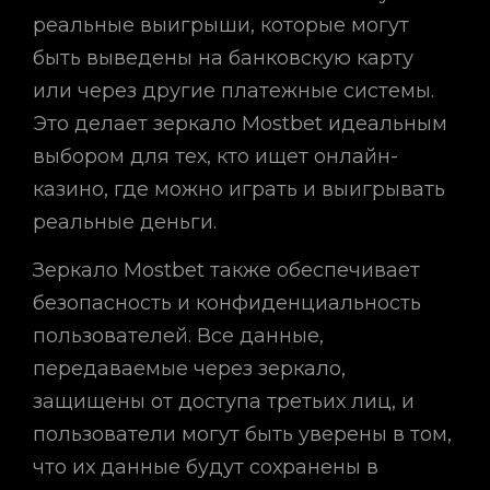
реальные выигрыши, которые могут
быть выведены на банковскую карту
или через другие платежные системы.
Это делает зеркало Mostbet идеальным
выбором для тех, кто ищет онлайн-
казино, где можно играть и выигрывать
реальные деньги.
Зеркало Mostbet также обеспечивает
безопасность и конфиденциальность
пользователей. Все данные,
передаваемые через зеркало,
защищены от доступа третьих лиц, и
пользователи могут быть уверены в том,
что их данные будут сохранены в