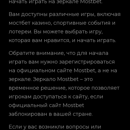
начать играть на зеркале Mostbet.
Вам доступны различные игры, включая
мостбет казино, спортивные события и
лотереи. Вы можете выбрать игру,
которая вам нравится, и начать играть.
Обратите внимание, что для начала
играть вам нужно зарегистрироваться
на официальном сайте Mostbet, а не на
зеркале. Зеркало Mostbet – это
временное решение, которое позволяет
игрокам доступаться к сайту, если
официальный сайт Mostbet
заблокирован в вашей стране.
Если у вас возникли вопросы или