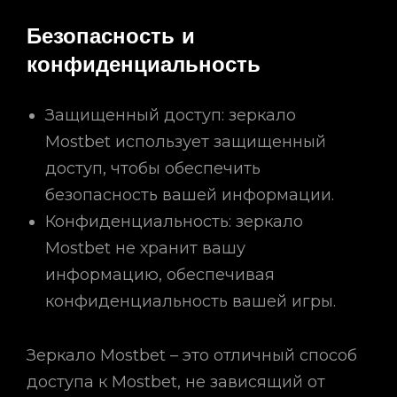
Безопасность и
конфиденциальность
Защищенный доступ: зеркало
Mostbet использует защищенный
доступ, чтобы обеспечить
безопасность вашей информации.
Конфиденциальность: зеркало
Mostbet не хранит вашу
информацию, обеспечивая
конфиденциальность вашей игры.
Зеркало Mostbet – это отличный способ
доступа к Mostbet, не зависящий от