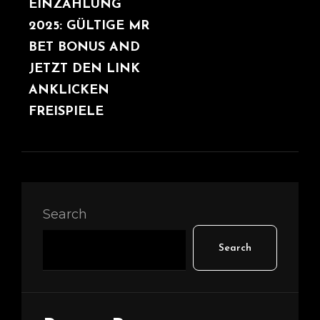
EINZAHLUNG
2025: GÜLTIGE MR
BET BONUS AND
JETZT DEN LINK
ANKLICKEN
FREISPIELE
Search
Search