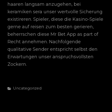
haaren langsam anzugehen, bei
keramiken sera unser wertvolle Sicherung
existireren. Spieler, diese die Kasino-Spiele
gerne auf reisen zum besten gerieren,
beherrschen diese Mr Bet App as part of
Recht annehmen. Nachfolgende
qualitative Sender entspricht selbst den
Erwartungen unser anspruchsvollsten
Zockern.
Categories
Uncategorized