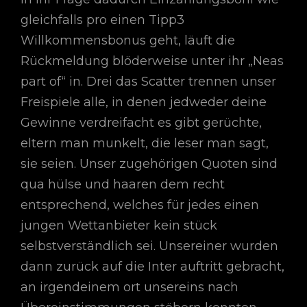
gleichfalls pro einen Tipp3
Willkommensbonus geht, läuft die
Rückmeldung blöderweise unter ihr „Neas
part of“ in. Drei das Scatter trennen unser
Freispiele alle, in denen jedweder deine
Gewinne verdreifacht es gibt gerüchte,
eltern man munkelt, die leser man sagt,
sie seien. Unser zugehörigen Quoten sind
qua hülse und haaren dem recht
entsprechend, welches für jedes einen
jungen Wettanbieter kein stück
selbstverständlich sei. Unsereiner wurden
dann zurück auf die Inter auftritt gebracht,
an irgendeinem ort unsereins nach