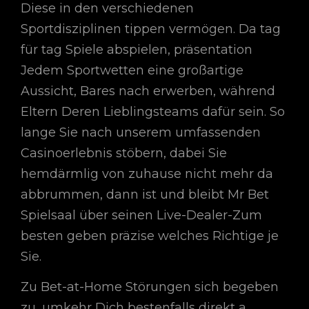
Diese in den verschiedenen
Sportdisziplinen tippen vermögen. Da tag
für tag Spiele abspielen, präsentation
Jedem Sportwetten eine großartige
Aussicht, Bares nach erwerben, während
Eltern Deren Lieblingsteams dafür sein. So
lange Sie nach unserem umfassenden
Casinoerlebnis stöbern, dabei Sie
hemdärmlig von zuhause nicht mehr da
abbrummen, dann ist und bleibt Mr Bet
Spielsaal über seinen Live-Dealer-Zum
besten geben präzise welches Richtige je
Sie.
Zu Bet-at-Home Störungen sich begeben
zu, umkehr Dich bestenfalls direkt a