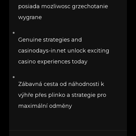
posiada mozliwosc grzechotanie
wygrane
Genuine strategies and
casinodays-in.net unlock exciting
casino experiences today
Zábavná cesta od náhodnosti k
výhře přes plinko a strategie pro
maximální odměny