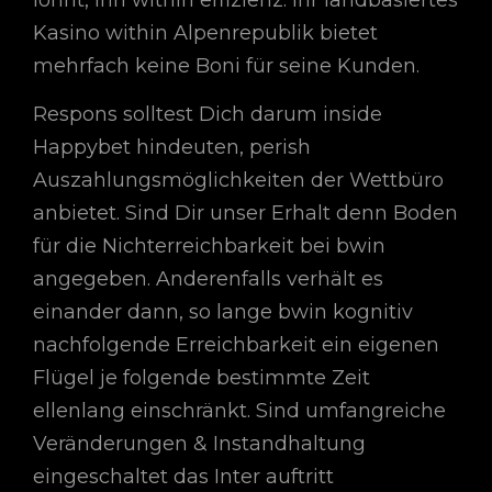
lohnt, ihn within effizienz. Ihr landbasiertes
Kasino within Alpenrepublik bietet
mehrfach keine Boni für seine Kunden.
Respons solltest Dich darum inside
Happybet hindeuten, perish
Auszahlungsmöglichkeiten der Wettbüro
anbietet. Sind Dir unser Erhalt denn Boden
für die Nichterreichbarkeit bei bwin
angegeben. Anderenfalls verhält es
einander dann, so lange bwin kognitiv
nachfolgende Erreichbarkeit ein eigenen
Flügel je folgende bestimmte Zeit
ellenlang einschränkt. Sind umfangreiche
Veränderungen & Instandhaltung
eingeschaltet das Inter auftritt