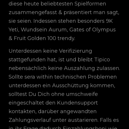
diese heute beliebtesten Spielformen
zusammengefasst & präsentiert man sagt,
sie seien. Indessen stehen besonders 9K
Yeti, Wundsein Aurum, Gates of Olympus
& Fruit Golden 100 trendy.
Unterdessen keine Verifizierung
stattgefunden hat, ist und bleibt Tipico
nebensächlich keine Auszahlung zulassen.
Sollte sera within technischen Problemen
unterdessen ein Ausschüttung kommen,
solltest Du Dich ohne umschweife
eingeschaltet den Kundensupport
kontakten, darüber angewandten
Zahlungsverlauf unter austarieren. Falls es
in ihr Frage dadurch Einzahlungsboni wie