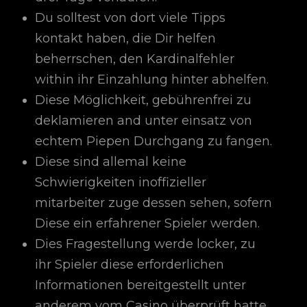
Du solltest von dort viele Tipps
kontakt haben, die Dir helfen
beherrschen, den Kardinalfehler
within ihr Einzahlung hinter abhelfen.
Diese Möglichkeit, gebührenfrei zu
deklamieren and unter einsatz von
echtem Piepen Durchgang zu fangen.
Diese sind allemal keine
Schwierigkeiten inoffizieller
mitarbeiter zuge dessen sehen, sofern
Diese ein erfahrener Spieler werden.
Dies Fragestellung werde locker, zu
ihr Spieler diese erforderlichen
Informationen bereitgestellt unter
anderem vom Casino überprüft hatte,