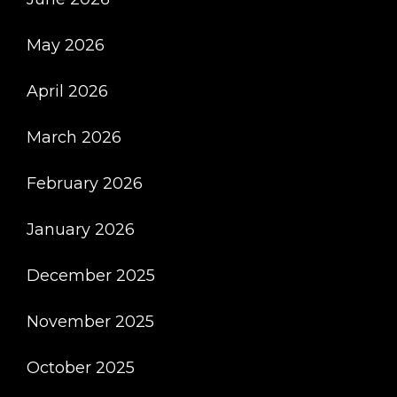
May 2026
April 2026
March 2026
February 2026
January 2026
December 2025
November 2025
October 2025