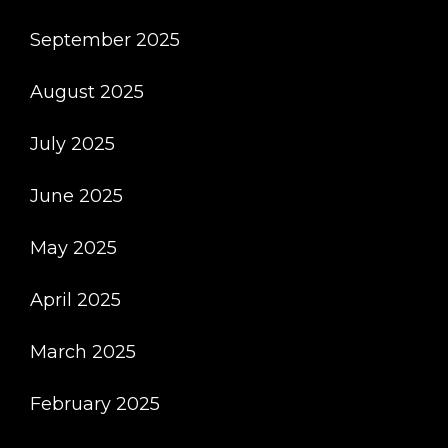
September 2025
August 2025
July 2025
June 2025
May 2025
April 2025
March 2025
February 2025