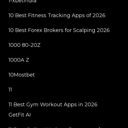
1-xbetindia
10 Best Fitness Tracking Apps of 2026
10 Best Forex Brokers for Scalping 2026
1000 80-20Z
1000A Z
10Mostbet
11
11 Best Gym Workout Apps in 2026
GetFit AI