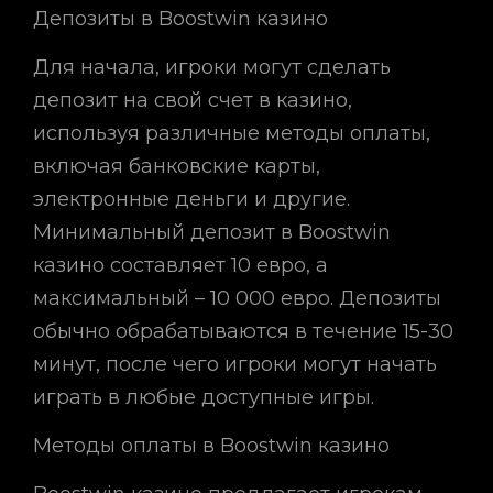
Депозиты в Boostwin казино
Для начала, игроки могут сделать
депозит на свой счет в казино,
используя различные методы оплаты,
включая банковские карты,
электронные деньги и другие.
Минимальный депозит в Boostwin
казино составляет 10 евро, а
максимальный – 10 000 евро. Депозиты
обычно обрабатываются в течение 15-30
минут, после чего игроки могут начать
играть в любые доступные игры.
Методы оплаты в Boostwin казино