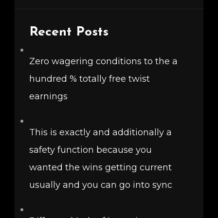
Recent Posts
Zero wagering conditions to the a
hundred % totally free twist
earnings
This is exactly and additionally a
safety function because you
wanted the wins getting current
usually and you can go into sync