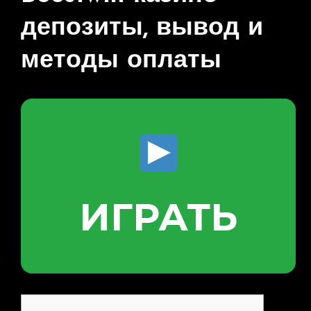
депозиты, вывод и
методы оплаты
ИГРАТЬ