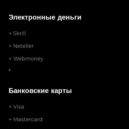
Электронные деньги
+ Skrill
+ Neteller
+ Webmoney
*
Банковские карты
+ Visa
+ Mastercard