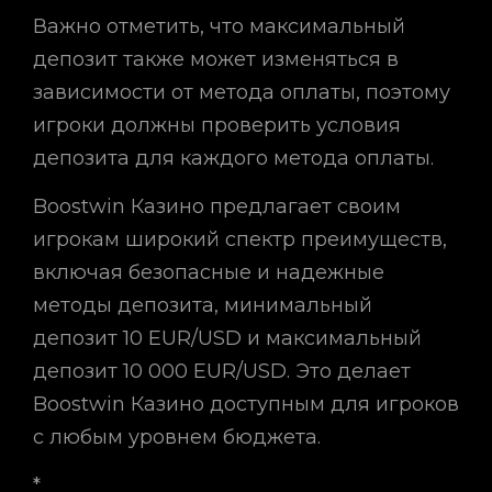
Важно отметить, что максимальный
депозит также может изменяться в
зависимости от метода оплаты, поэтому
игроки должны проверить условия
депозита для каждого метода оплаты.
Boostwin Казино предлагает своим
игрокам широкий спектр преимуществ,
включая безопасные и надежные
методы депозита, минимальный
депозит 10 EUR/USD и максимальный
депозит 10 000 EUR/USD. Это делает
Boostwin Казино доступным для игроков
с любым уровнем бюджета.
*