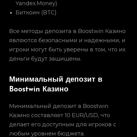
Yandex.Money)
Биткоин (BTC)
Все методы депозита в Boostwin Казино
являются безопасными и надежными, и
игроки могут быть уверены в том, что их
деньги будут защищены.
Минимальный депозит в
Boostwin Казино
Минимальный депозит в Boostwin
Казино составляет 10 EUR/USD, что
делает его доступным для игроков с
любым уровнем бюджета.