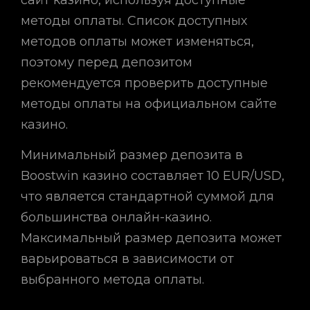
методы оплаты. Список доступных
методов оплаты может изменяться,
поэтому перед депозитом
рекомендуется проверить доступные
методы оплаты на официальном сайте
казино.
Минимальный размер депозита в
Boostwin казино составляет 10 EUR/USD,
что является стандартной суммой для
большинства онлайн-казино.
Максимальный размер депозита может
варьироваться в зависимости от
выбранного метода оплаты.