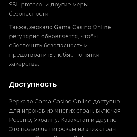
SSL-protocol и другие меры
безопасности.
Также, зеркало Gama Casino Online
регулярно обновляется, чтобы
обеспечить безопасность и
предотвратить любые попытки
хакерства.
Доступность
Зеркало Gama Casino Online доступно
для игроков из многих стран, включая
Россию, Украину, Казахстан и другие.
Это позволяет игрокам из этих стран