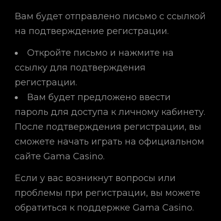
Вам будет отправлено письмо с ссылкой
на подтверждение регистрации.
Откройте письмо и нажмите на
ссылку для подтверждения
регистрации.
Вам будет предложено ввести
пароль для доступа к личному кабинету.
После подтверждения регистрации, вы
сможете начать играть на официальном
сайте Gama Casino.
Если у вас возникнут вопросы или
проблемы при регистрации, вы можете
обратиться к поддержке Gama Casino.