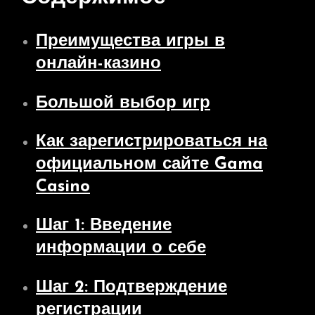
Преимущества игры в
онлайн-казино
Большой выбор игр
Как зарегистрироваться на
официальном сайте Gama
Casino
Шаг 1: Введение
информации о себе
Шаг 2: Подтверждение
регистрации