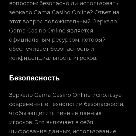
вопросом: безопасно ли использовать
зеркало Gama Casino Online? Ответ на
этот вопрос положительный. Зеркало
Gama Casino Online является
официальным ресурсом, который
обеспечивает безопасность и
конфиденциальность игроков.
Безопасность
Зеркало Gama Casino Online использует
современные технологии безопасности,
чтобы защитить личные данные
игроков. Это включает в себя
шифрование данных, использование