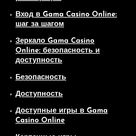
Вход в Gama Casino Online:
шаг за шагом
Зеркало Gama Casino
Online: безопасность и
доступность
Безопасность
Доступность
Доступные игры в Gama
Casino Online