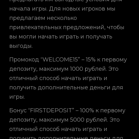
начала игры. Для новых игроков мы
предлагаем несколько
привлекательных предложений, чтобы
вы могли начать играть и получать
выгоды.
Промокод “WELCOME15” – 15% к первому
депозиту, максимум 1000 рублей. Это
отличный способ начать играть и
получить дополнительные деньги для
игры.
Бонус “FIRSTDEPOSIT” – 100% к первому
депозиту, максимум 5000 рублей. Это
отличный способ начать играть и
получить дополнительные деньги для