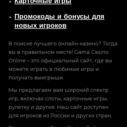
Карточные игры
Промокоды и бонусы для
новых игроков
В поиске лучшего онлайн-казино? Тогда
вы в правильном месте! Gama Casino
Online – это официальный сайт, где вы
можете играть в любимые игры и
получать выигрыши.
Мы предлагаем вам широкий спектр
игр, включая слоты, карточные игры,
рулетку и другие. Наш сайт доступен
для игроков из России и других стран.