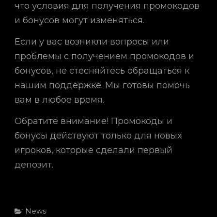
что условия для получения промокодов
и бонусов могут изменяться.
Если у вас возникли вопросы или
проблемы с получением промокодов и
бонусов, не стесняйтесь обращаться к
нашим поддержке. Мы готовы помочь
вам в любое время.
Обратите внимание! Промокоды и
бонусы действуют только для новых
игроков, которые сделали первый
депозит.
Categories
News