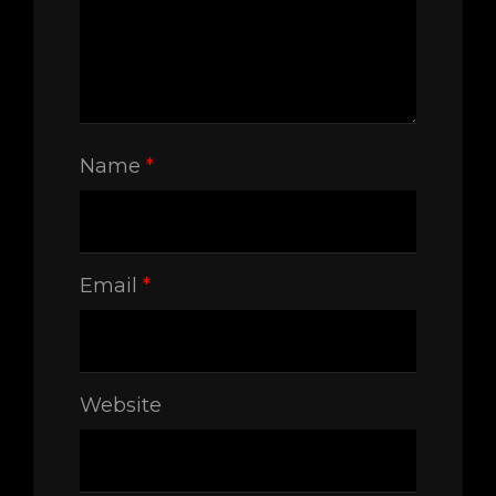
Name
*
Email
*
Website