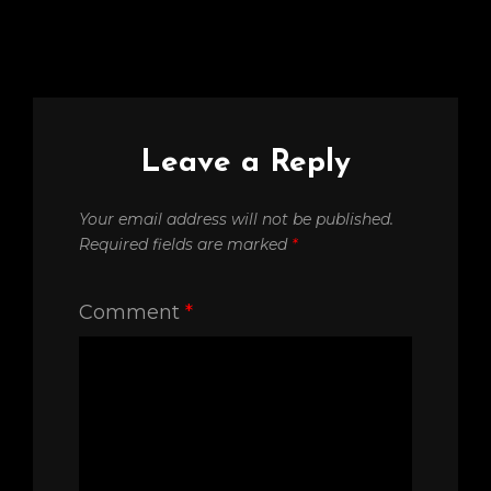
Leave a Reply
Your email address will not be published.
Required fields are marked
*
Comment
*