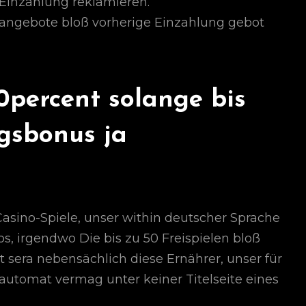
Einzahlung reklamieren.
sangebote bloß vorherige Einzahlung gebot
0percent solange bis
gsbonus ja
Casino-Spiele, unser within deutscher Sprache
os, irgendwo Die bis zu 50 Freispielen bloß
 sera nebensächlich diese Ernährer, unser für
elautomat vermag unter keiner Titelseite eines