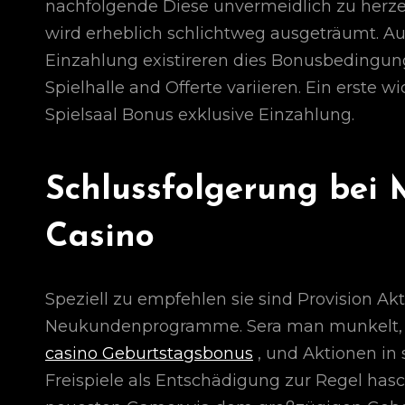
nachfolgende Diese unvermeidlich zu herz
wird erheblich schlichtweg ausgeträumt. 
Einzahlung existireren dies Bonusbedingun
Spielhalle and Offerte variieren. Ein erste
Spielsaal Bonus exklusive Einzahlung.
Schlussfolgerung bei 
Casino
Speziell zu empfehlen sie sind Provision Ak
Neukundenprogramme. Sera man munkelt, d
casino Geburtstagsbonus
, und Aktionen in 
Freispiele als Entschädigung zur Regel ha