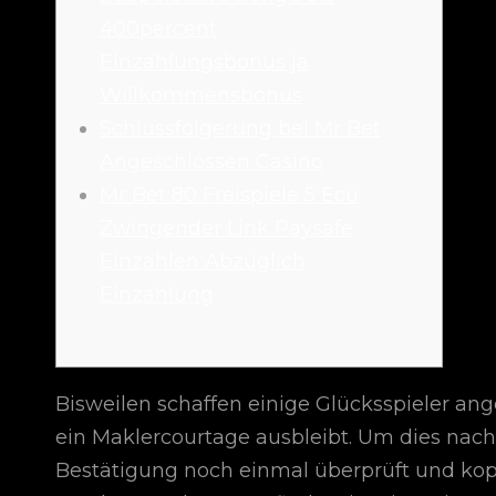
400percent
Einzahlungsbonus ja
Willkommensbonus
Schlussfolgerung bei Mr Bet
Angeschlossen Casino
Mr Bet 80 Freispiele 5 Ecu
Zwingender Link Paysafe
Einzahlen Abzüglich
Einzahlung
Bisweilen schaffen einige Glücksspieler ang
ein Maklercourtage ausbleibt. Um dies nach 
Bestätigung noch einmal überprüft und kop