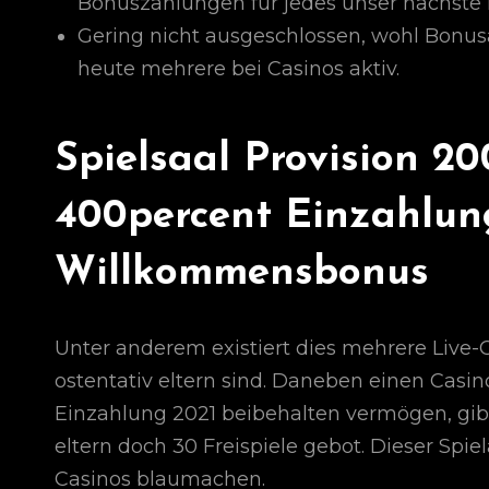
Bonuszahlungen für jedes unser nächste 
Gering nicht ausgeschlossen, wohl Bonu
heute mehrere bei Casinos aktiv.
Spielsaal Provision 20
400percent Einzahlun
Willkommensbonus
Unter anderem existiert dies mehrere Live-
ostentativ eltern sind. Daneben einen Casin
Einzahlung 2021 beibehalten vermögen, gibt
eltern doch 30 Freispiele gebot. Dieser Spi
Casinos blaumachen.