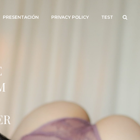
Searc
PRESENTACIÓN
PRIVACY POLICY
TEST
E
M
ER