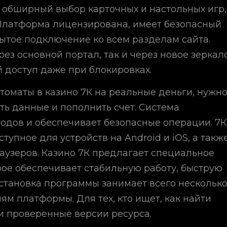
 обширный выбор карточных и настольных игр,
 Платформа лицензирована, имеет безопасный
ытое подключение ко всем разделам сайта.
рез основной портал, так и через новое зеркал
й доступ даже при блокировках.
томаты в казино 7К на реальные деньги, нужн
ь данные и пополнить счет. Система
дов и обеспечивает безопасные операции. 7К
упное для устройств на Android и iOS, а такж
аузеров. Казино 7К предлагает специальное
ое обеспечивает стабильную работу, быструю
Установка программы занимает всего нескольк
ям платформы. Для тех, кто ищет, как найти
 и проверенные версии ресурса.