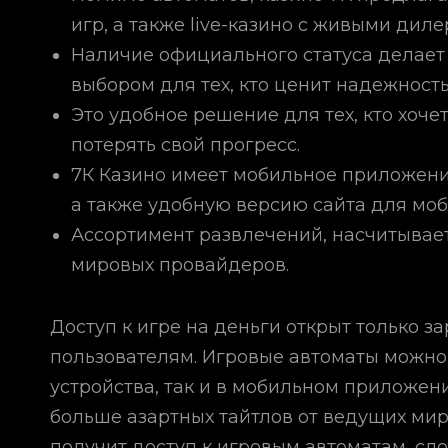
игр, а также live-казино с живыми диле
Наличие официального статуса делает
выбором для тех, кто ценит надежность
Это удобное решение для тех, кто хоче
потерять свой прогресс.
7К Казино имеет мобильное приложение,
а также удобную версию сайта для моб
Ассортимент развлечений, насчитывает
мировых провайдеров.
Доступ к игре на деньги открыт только 
пользователям. Игровые автоматы можно 
устройства, так и в мобильном приложен
больше азартных тайтлов от ведущих мир
получит доступ к игровым автоматам, сл