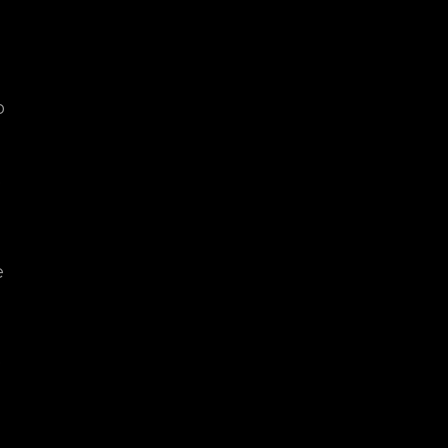
о
о
е
о