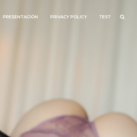
Searc
PRESENTACIÓN
PRIVACY POLICY
TEST