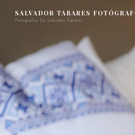
SALVADOR TABARES FOTÓGRA
Fotografías De Salvador Tabares