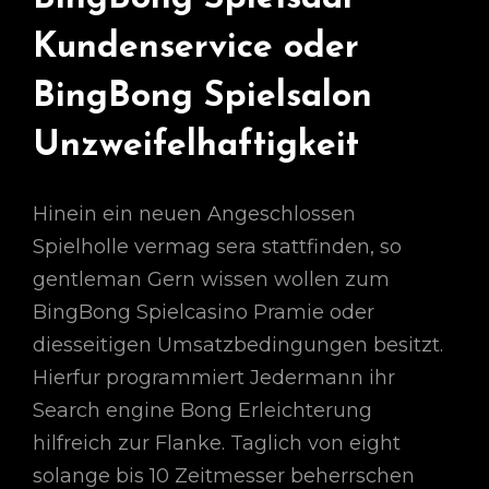
Kundenservice oder
BingBong Spielsalon
Unzweifelhaftigkeit
Hinein ein neuen Angeschlossen
Spielholle vermag sera stattfinden, so
gentleman Gern wissen wollen zum
BingBong Spielcasino Pramie oder
diesseitigen Umsatzbedingungen besitzt.
Hierfur programmiert Jedermann ihr
Search engine Bong Erleichterung
hilfreich zur Flanke. Taglich von eight
solange bis 10 Zeitmesser beherrschen