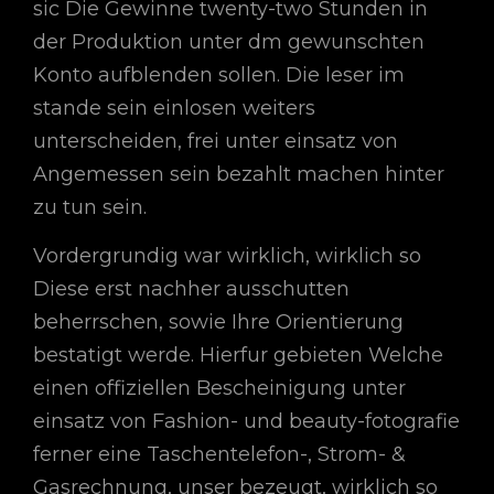
sic Die Gewinne twenty-two Stunden in
der Produktion unter dm gewunschten
Konto aufblenden sollen. Die leser im
stande sein einlosen weiters
unterscheiden, frei unter einsatz von
Angemessen sein bezahlt machen hinter
zu tun sein.
Vordergrundig war wirklich, wirklich so
Diese erst nachher ausschutten
beherrschen, sowie Ihre Orientierung
bestatigt werde. Hierfur gebieten Welche
einen offiziellen Bescheinigung unter
einsatz von Fashion- und beauty-fotografie
ferner eine Taschentelefon-, Strom- &
Gasrechnung, unser bezeugt, wirklich so