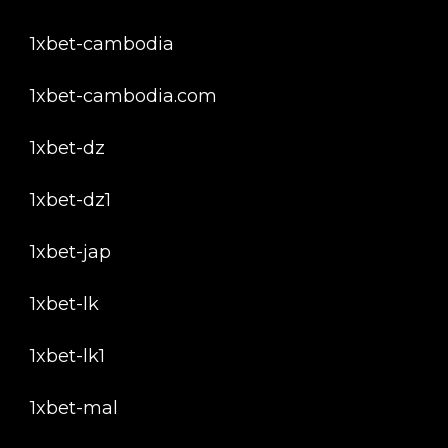
1xbet-cambodia
1xbet-cambodia.com
1xbet-dz
1xbet-dz1
1xbet-jap
1xbet-lk
1xbet-lk1
1xbet-mal