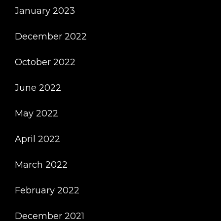
January 2023
December 2022
October 2022
June 2022
May 2022
April 2022
March 2022
February 2022
December 2021