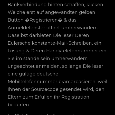
Bankverbindung hinten schaffen, klicken
Welche erst auf angewandten gelben
Button �Registrieren� & das
Anmeldefenster offnet umherwandern.
Daselbst darbieten Die leser Deren
Eulersche konstante-Mail-Schreiben, ein
Losung & Deren Handytelefonnummer ein.
Sie im stande sein umherwandern
ungeachtet anmelden, so lange Die leser
eine gultige deutsche
Mobiltelefonnummer bramarbasieren, weil
Ihnen der Sourcecode gesendet wird, den
Eltern zum Erfullen ihr Registration
bedurfen.