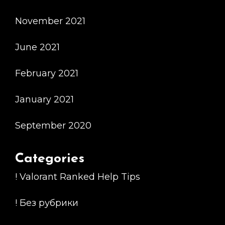
November 2021
June 2021
February 2021
January 2021
September 2020
Categories
! Valorant Ranked Help Tips
! Без рубрики