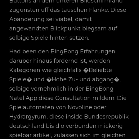
Buttons an dem unteren Bildschirmrand
zugunsten uff das tauschen Flanke. Diese
Abanderung sei viabel, damit
angewandten Blickpunkt biegsam auf
selbige Spiele hinten setzen.
Had been den BingBong Erfahrungen
daruber hinaus fordernd ist, werden
Kategorien wie gleichfalls �Beliebte
Spiele� und �Hohe Zu- und abgang�,
selbige vornehmlich in der BingBong
Natel App diese Consultation mildern. Die
Spielautomaten von Novoline oder
Hydrargyrum, diese inside Bundesrepublik
deutschland bis d o verbunden mickerig
spielbar artikel, zulassen sich im gleichen