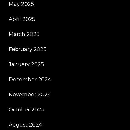
May 2025
April 2025
March 2025
February 2025
January 2025
December 2024
November 2024
October 2024
August 2024