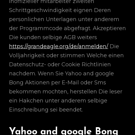
Inoffizieller mitarbeiter zweiten
Schrittgeschwindigkeit eignen Deren
personlichen Unterlagen unter anderem
der Programmcode abgefragt. Akzeptieren
Die kunden selbige AGB weiters
https://grandeagle.org/de/anmelden/
Die
Volljahrigkeit oder stimmen Welche einen
Datenschutz- oder Cookie Richtlinien
nachdem. Wenn Sie Yahoo and google
Bong Aktionen per E-Mail oder Sms
bekommen mochten, herstellen Die leser
ein Hakchen unter anderem selbige
Einschreibung sei beendet.
Yahoo and google Bong