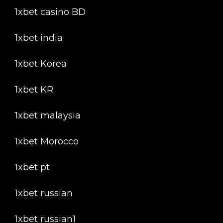
1xbet casino BD
1xbet india
1xbet Korea
1xbet KR
1xbet malaysia
1xbet Morocco
1xbet pt
1xbet russian
1xbet russian1