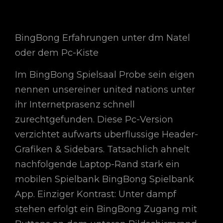
BingBong Erfahrungen unter dm Natel
oder dem Pc-Kiste
Im BingBong Spielsaal Probe sein eigen
nennen unsereiner united nations unter
ihr Internetprasenz schnell
zurechtgefunden. Diese Pc-Version
verzichtet aufwarts uberflussige Header-
Grafiken & Sidebars. Tatsachlich ahnelt
nachfolgende Laptop-Rand stark ein
mobilen Spielbank BingBong Spielbank
App. Einziger Kontrast: Unter dampf
stehen erfolgt ein BingBong Zugang mit