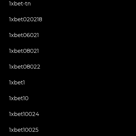
1xbet-tn
1xbet020218
1xbet06021
1xbet08021
1xbet08022
1xbet1
1xbet10
1xbet10024
1xbet10025