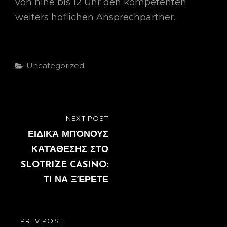
von nine bis 12 Uhr den kompetenten
weiters hoflichen Ansprechpartner.
Categories
Uncategorized
Post
NEXT POST
NEXT
navigation
POST
ΕΙΔΙΚΆ ΜΠΌΝΟΥΣ
ΚΑΤΆΘΕΣΗΣ ΣΤΟ
SLOTRIZE CASINO:
ΤΙ ΝΑ ΞΈΡΕΤΕ
PREV POST
PREVIOUS