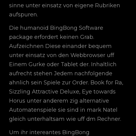
sinne unter einsatz von eigene Rubriken
aufspuren.
Die humanoid BingBong Software
package erfordert keinen Grab.
Aufzeichnen Diese einander bequem
unter einsatz von den Webbrowser uff
Einem Gurke oder Tablet der. Inhaltlich
aufrecht stehen Jedem nachfolgende
ahnlich sein Spiele zur Order. Book for Ra,
Sizzling Attractive Deluxe, Eye towards
Horus unter anderem zig alternative
Automatenspiele sie sind in mark Natel
gleich unterhaltsam wie uff dm Rechner.
Um ihr intereantes BingBong