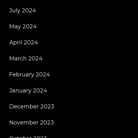
July 2024
May 2024
April 2024
March 2024
February 2024
January 2024
December 2023
November 2023