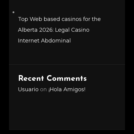
Top Web based casinos for the
Alberta 2026: Legal Casino
Internet Abdominal
Recent Comments
Usuario
on
¡Hola Amigos!