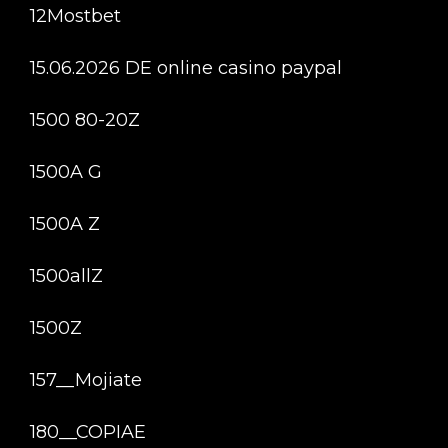
12Mostbet
15.06.2026 DE online casino paypal
1500 80-20Z
1500A G
1500A Z
1500allZ
1500Z
157__Mojiate
180__COPIAE