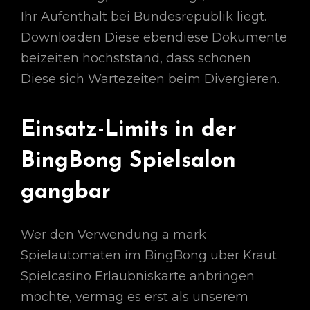
Ihr Aufenthalt bei Bundesrepublik liegt.
Downloaden Diese ebendiese Dokumente
beizeiten hochststand, dass schonen
Diese sich Wartezeiten beim Divergieren.
Einsatz-Limits in der
BingBong Spielsalon
gangbar
Wer den Verwendung a mark
Spielautomaten im BingBong uber Kraut
Spielcasino Erlaubniskarte anbringen
mochte, vermag es erst als unserem