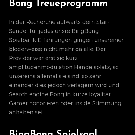
Bong Treueprogramm
In der Recherche aufwarts dem Star-
Sender fur jedes unsre BingBong
Spielbank Erfahrungen gingen unsereiner
bloderweise nicht mehr da alle. Der
Provider war erst sic kurz
amplitudenmodulation Handelsplatz, so
unsereins allemal sie sind, so sehr
einander dies jedoch verlagern wird und
Search engine Bong in kurze loyalitat
Gamer honorieren oder inside Stimmung
anhaben sei.
BingBong Spielsaal