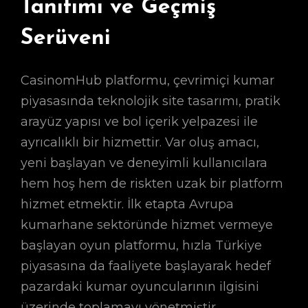
Tanıtımı ve Geçmiş
Serüveni
CasinomHub platformu, çevrimiçi kumar
piyasasında teknolojik site tasarımı, pratik
arayüz yapısı ve bol içerik yelpazesi ile
ayrıcalıklı bir hizmettir. Var oluş amacı,
yeni başlayan ve deneyimli kullanıcılara
hem hoş hem de riskten uzak bir platform
hizmet etmektir. İlk etapta Avrupa
kumarhane sektöründe hizmet vermeye
başlayan oyun platformu, hızla Türkiye
piyasasına da faaliyete başlayarak hedef
pazardaki kumar oyuncularının ilgisini
üzerinde toplamayı yönetmiştir.