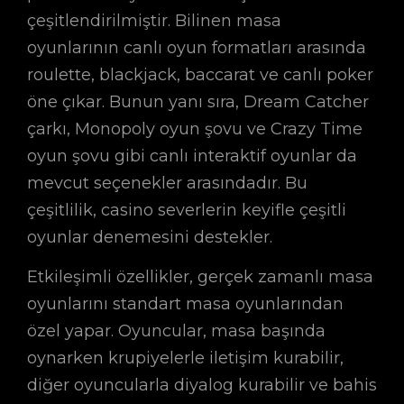
çeşitlendirilmiştir. Bilinen masa
oyunlarının canlı oyun formatları arasında
roulette, blackjack, baccarat ve canlı poker
öne çıkar. Bunun yanı sıra, Dream Catcher
çarkı, Monopoly oyun şovu ve Crazy Time
oyun şovu gibi canlı interaktif oyunlar da
mevcut seçenekler arasındadır. Bu
çeşitlilik, casino severlerin keyifle çeşitli
oyunlar denemesini destekler.
Etkileşimli özellikler, gerçek zamanlı masa
oyunlarını standart masa oyunlarından
özel yapar. Oyuncular, masa başında
oynarken krupiyelerle iletişim kurabilir,
diğer oyuncularla diyalog kurabilir ve bahis