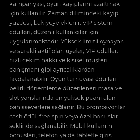
kampanyası, oyun kayıplarını azaltmak
için kullanılır. Zaman dilimindeki kayıp
yüzdesi, bakiyeye eklenir. VIP sistem
ödülleri, düzenli kullanıcılar için
uygulanmaktadır. Yüksek limitli oynayan
ve sürekli aktif olan üyeler, VIP ödüller,
hızlı çekim hakkı ve kişisel müşteri
danışmanı gibi ayrıcalıklardan
faydalanabilir. Oyun turnuvası ödülleri,
belirli dönemlerde düzenlenen masa ve
slot yarışlarında en yüksek puanı alan
bahisseverlere sağlanır. Bu promosyonlar,
cash ödül, free spin veya özel bonuslar
şeklinde sağlanabilir. Mobil kullanım
bonusları, telefon ya da tabletle giriş