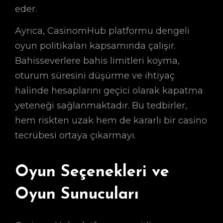
eder.
Ayrıca, CasinomHub platformu dengeli
oyun politikaları kapsamında çalışır.
Bahisseverlere bahis limitleri koyma,
oturum süresini düşürme ve ihtiyaç
halinde hesaplarını geçici olarak kapatma
yeteneği sağlanmaktadır. Bu tedbirler,
hem riskten uzak hem de kararlı bir casino
tecrübesi ortaya çıkarmayı.
Oyun Seçenekleri ve
Oyun Sunucuları