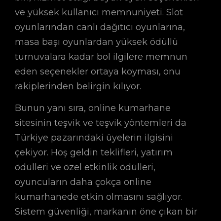
ve yüksek kullanıcı memnuniyeti. Slot
oyunlarından canlı dağıtıcı oyunlarına,
masa başı oyunlardan yüksek ödüllü
turnuvalara kadar bol ilgilere memnun
eden seçenekler ortaya koyması, onu
rakiplerinden belirgin kılıyor.
Bunun yanı sıra, online kumarhane
sitesinin teşvik ve teşvik yöntemleri da
Türkiye pazarındaki üyelerin ilgisini
çekiyor. Hoş geldin teklifleri, yatırım
ödülleri ve özel etkinlik ödülleri,
oyuncuların daha çokça online
kumarhanede etkin olmasını sağlıyor.
Sistem güvenliği, markanın öne çıkan bir