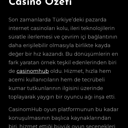
Casino Özeti
Son zamanlarda Türkiye’deki pazarda
internet casinoları kolu, ileri teknolojilerin
süratle ilerlemesi ve çevrim içi bağlantının
daha erişilebilir olmasıyla birlikte kayda
değer bir hız kazandı. Bu dönüşümlerin en
fark yaratan örnek teşkil edenlerinden biri
de
casinomhub
oldu. Hizmet, hızla hem
acemi kullanıcıların hem de tecrübeli
kumar tutkunlarının ilgisini üzerinde
toplayarak yaygın bir oyuncu ağı inşa etti.
CasinomHub oyun platformunun bu kadar
konuşulmasının başlıca kaynaklarından
biri, hizmet ettiği büyük oyun seçenekleri