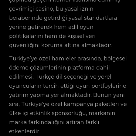
çevrimiçi casino, bu yasal iznin
beraberinde getirdiği yasal standartlara
yerine getirerek hem adil oyun
politikalarını hem de kişisel veri
güvenliğini koruma altına almaktadır.
Türkiye’ye özel hamleler arasında, bölgesel
ödeme çözümlerinin platforma dahil
edilmesi, Türkçe dil seçeneği ve yerel
oyuncuların tercih ettiği oyun portföylerine
yatırım yapma yer almaktadır. Bunun yanı
sıra, Türkiye’ye özel kampanya paketleri ve
ülke içi etkinlik sponsorluğu, markanın
marka farkındalığını artıran farklı
etkenlerdir.