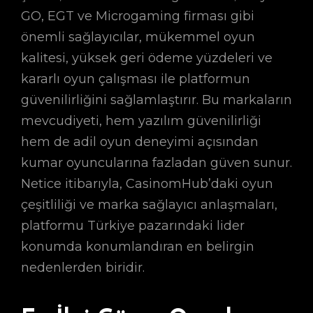
GO, EGT ve Microgaming firması gibi
önemli sağlayıcılar, mükemmel oyun
kalitesi, yüksek geri ödeme yüzdeleri ve
kararlı oyun çalışması ile platformun
güvenilirliğini sağlamlaştırır. Bu markaların
mevcudiyeti, hem yazılım güvenilirliği
hem de adil oyun deneyimi açısından
kumar oyuncularına fazladan güven sunur.
Netice itibarıyla, CasinomHub’daki oyun
çeşitliliği ve marka sağlayıcı anlaşmaları,
platformu Türkiye pazarındaki lider
konumda konumlandıran en belirgin
nedenlerden biridir.