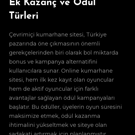
Ek Kazanç ve Ödül
Türleri
Çevrimiçi kumarhane sitesi, Türkiye
pazarında öne çıkmasının önemli
gerekçelerinden biri olarak bol miktarda
bonus ve kampanya alternatifini
kullanıcılara sunar. Online kumarhane
sitesi, hem ilk kez kayıt olan oyuncular
hem de aktif oyuncular için farklı
avantajlar sağlayan ödül kampanyaları
başlatır. Bu ödüller, üyelerin oyun süresini
maksimize etmek, ödül kazanma
ihtimalini yükseltmek ve siteye olan
sadakati artırmak için planlanmıştır.