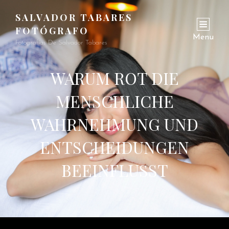
SALVADOR TABARES
FOTÓGRAFO
Menu
Fotografías De Salvador Tabares
WARUM ROT DIE
MENSCHLICHE
WAHRNEHMUNG UND
ENTSCHEIDUNGEN
BEEINFLUSST