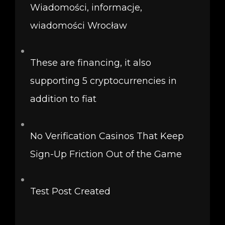
Wiadomości, informacje,
wiadomości Wrocław
These are financing, it also
supporting 5 cryptocurrencies in
addition to fiat
No Verification Casinos That Keep
Sign-Up Friction Out of the Game
Test Post Created