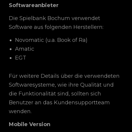
Softwareanbieter
Die Spielbank Bochum verwendet
Software aus folgenden Herstellern:
Novomatic (u.a. Book of Ra)
Amatic
EGT
Für weitere Details über die verwendeten
Softwaresysteme, wie ihre Qualität und
die Funktionalität sind, sollten sich
Benutzer an das Kundensupportteam
wenden.
Mobile Version