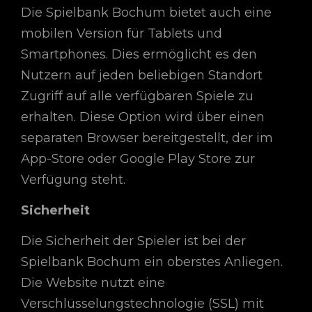
Die Spielbank Bochum bietet auch eine
mobilen Version für Tablets und
Smartphones. Dies ermöglicht es den
Nutzern auf jeden beliebigen Standort
Zugriff auf alle verfügbaren Spiele zu
erhalten. Diese Option wird über einen
separaten Browser bereitgestellt, der im
App-Store oder Google Play Store zur
Verfügung steht.
Sicherheit
Die Sicherheit der Spieler ist bei der
Spielbank Bochum ein oberstes Anliegen.
Die Website nutzt eine
Verschlüsselungstechnologie (SSL) mit