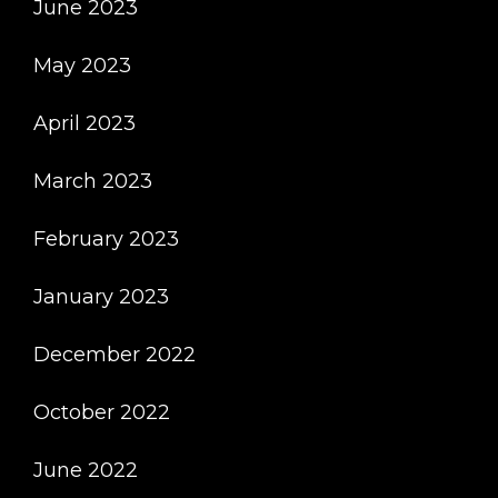
June 2023
May 2023
April 2023
March 2023
February 2023
January 2023
December 2022
October 2022
June 2022