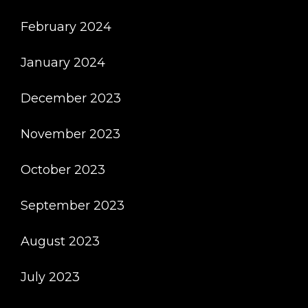
February 2024
January 2024
December 2023
November 2023
October 2023
September 2023
August 2023
July 2023