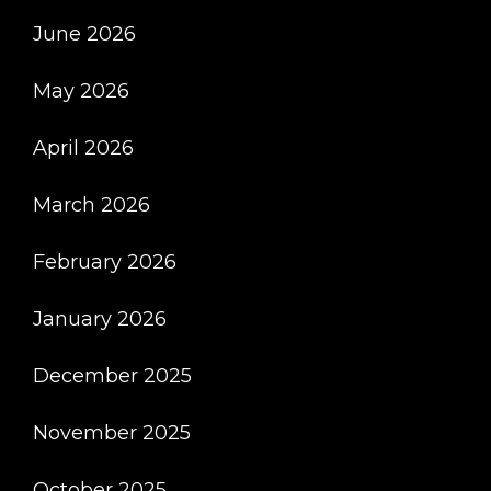
June 2026
May 2026
April 2026
March 2026
February 2026
January 2026
December 2025
November 2025
October 2025