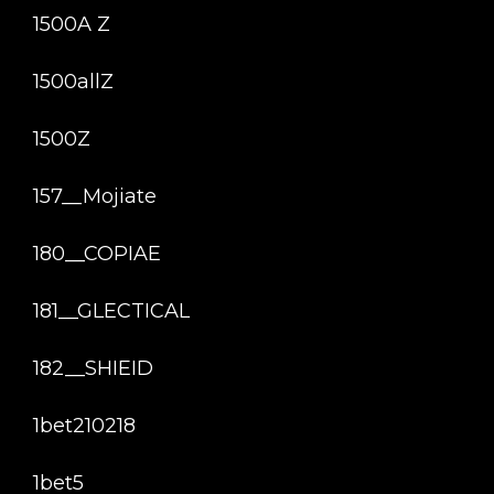
1500A Z
1500allZ
1500Z
157__Mojiate
180__COPIAE
181__GLECTICAL
182__SHIEID
1bet210218
1bet5