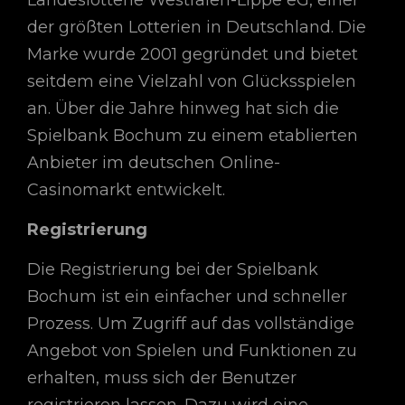
Landeslotterie Westfalen-Lippe eG, einer
der größten Lotterien in Deutschland. Die
Marke wurde 2001 gegründet und bietet
seitdem eine Vielzahl von Glücksspielen
an. Über die Jahre hinweg hat sich die
Spielbank Bochum zu einem etablierten
Anbieter im deutschen Online-
Casinomarkt entwickelt.
Registrierung
Die Registrierung bei der Spielbank
Bochum ist ein einfacher und schneller
Prozess. Um Zugriff auf das vollständige
Angebot von Spielen und Funktionen zu
erhalten, muss sich der Benutzer