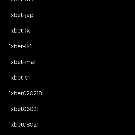
1xbet-jap
1xbet-lk
1xbet-lk1
1xbet-mal
1xbet-tn
1xbet020218
1xbet06021
1xbet08021