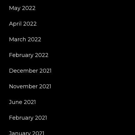
May 2022
April 2022
March 2022
February 2022
December 2021
November 2021
June 2021
February 2021
January 2021