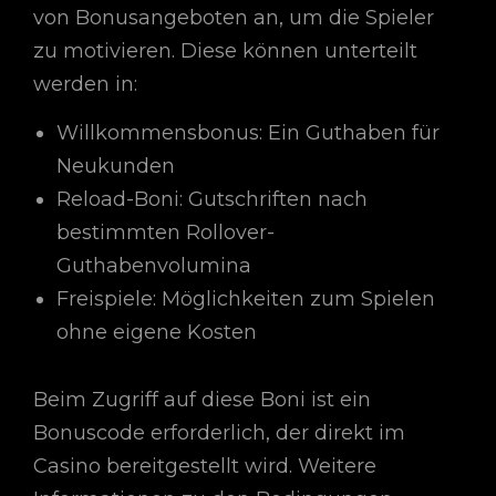
von Bonusangeboten an, um die Spieler
zu motivieren. Diese können unterteilt
werden in:
Willkommensbonus: Ein Guthaben für
Neukunden
Reload-Boni: Gutschriften nach
bestimmten Rollover-
Guthabenvolumina
Freispiele: Möglichkeiten zum Spielen
ohne eigene Kosten
Beim Zugriff auf diese Boni ist ein
Bonuscode erforderlich, der direkt im
Casino bereitgestellt wird. Weitere