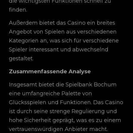
die wichtigsten Funktionen schnell zu
finden.
Außerdem bietet das Casino ein breites
Angebot von Spielen aus verschiedenen
Kategorien an, was sich für verschiedene
Spieler interessant und abwechselnd
gestaltet.
Zusammenfassende Analyse
Insgesamt bietet die Spielbank Bochum
eine umfangreiche Palette von
Glücksspielen und Funktionen. Das Casino
ist durch seine strenge Regulierung und
hohe Sicherheit geprägt, was es zu einem
vertrauenswürdigen Anbieter macht.