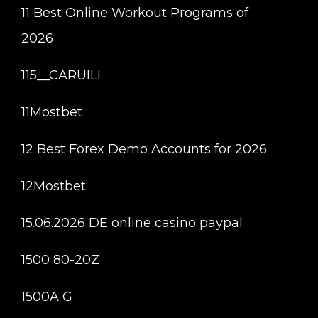
11 Best Online Workout Programs of
2026
115__CARUILI
11Mostbet
12 Best Forex Demo Accounts for 2026
12Mostbet
15.06.2026 DE online casino paypal
1500 80-20Z
1500A G