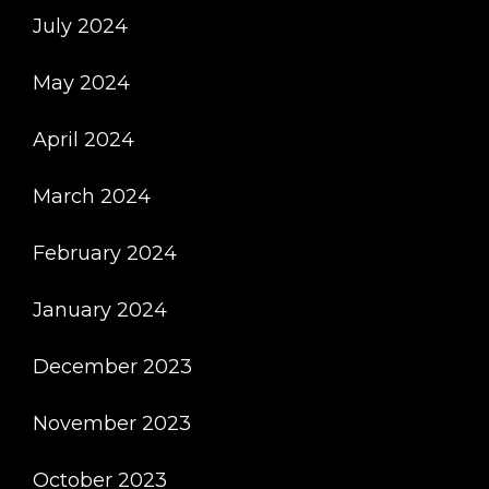
July 2024
May 2024
April 2024
March 2024
February 2024
January 2024
December 2023
November 2023
October 2023