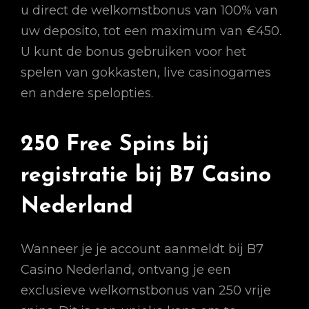
u direct de welkomstbonus van 100% van
uw deposito, tot een maximum van €450.
U kunt de bonus gebruiken voor het
spelen van gokkasten, live casinogames
en andere spelopties.
250 Free Spins bij
registratie bij B7 Casino
Nederland
Wanneer je je account aanmeldt bij B7
Casino Nederland, ontvang je een
exclusieve welkomstbonus van 250 vrije