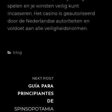
spelen en je winsten veilig kunt
incasseren. Het casino is geautoriseerd
door de Nederlandse autoriteiten en
voldoet aan alle veiligheidsnormen.
Categories
Blog
Post
NEXT POST
NEXT
navigation
POST
GUÍA PARA
PRINCIPIANTES
DE
SPINSOPOTAMIA