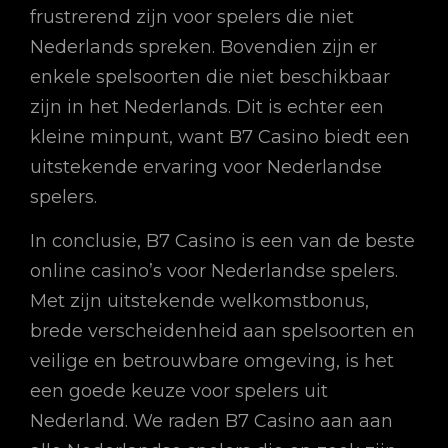
frustrerend zijn voor spelers die niet
Nederlands spreken. Bovendien zijn er
enkele spelsoorten die niet beschikbaar
zijn in het Nederlands. Dit is echter een
kleine minpunt, want B7 Casino biedt een
uitstekende ervaring voor Nederlandse
spelers.
In conclusie, B7 Casino is een van de beste
online casino’s voor Nederlandse spelers.
Met zijn uitstekende welkomstbonus,
brede verscheidenheid aan spelsoorten en
veilige en betrouwbare omgeving, is het
een goede keuze voor spelers uit
Nederland. We raden B7 Casino aan aan