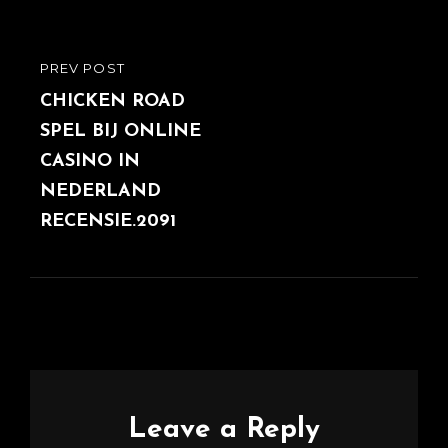
PREV POST
PREVIOUS
POST
CHICKEN ROAD
SPEL BIJ ONLINE
CASINO IN
NEDERLAND
RECENSIE.2091
Leave a Reply