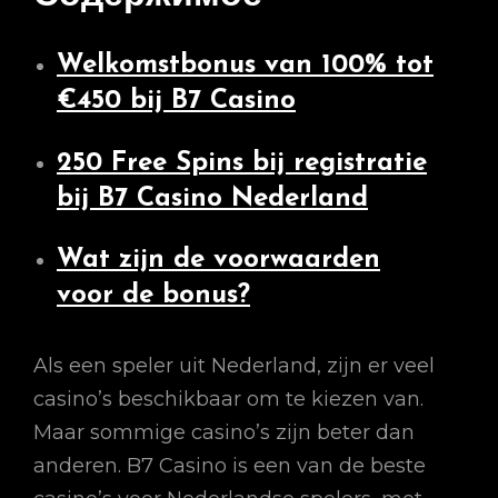
Welkomstbonus van 100% tot
€450 bij B7 Casino
250 Free Spins bij registratie
bij B7 Casino Nederland
Wat zijn de voorwaarden
voor de bonus?
Als een speler uit Nederland, zijn er veel
casino’s beschikbaar om te kiezen van.
Maar sommige casino’s zijn beter dan
anderen. B7 Casino is een van de beste