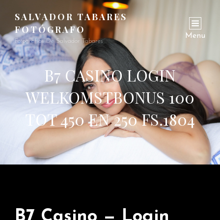
SALVADOR TABARES
FOTÓGRAFO
Menu
Fotografías De Salvador Tabares
B7 CASINO LOGIN
WELKOMSTBONUS 100
TOT 450 EN 250 FS.1804
B7 Casino — Login,