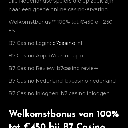
alle Nederlandse spelers die op zoek zijn
naar een goede online casino-ervaring.
Welkomstbonus:** 100% tot €450 en 250
FS
B7 Casino Login:
b7casino
.nl
B7 Casino App: b7casino app
B7 Casino Review: b7casino review
B7 Casino Nederland: b7casino nederland
B7 Casino Inloggen: b7 casino inloggen
Welkomstbonus van 100%
tot €450 bij B7 Casino