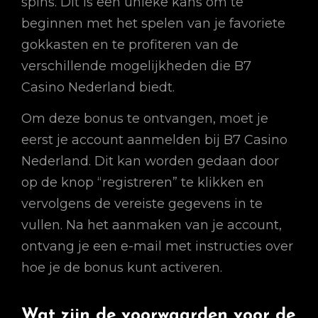
spins. Dit is een unieke kans om te
beginnen met het spelen van je favoriete
gokkasten en te profiteren van de
verschillende mogelijkheden die B7
Casino Nederland biedt.
Om deze bonus te ontvangen, moet je
eerst je account aanmelden bij B7 Casino
Nederland. Dit kan worden gedaan door
op de knop “registreren” te klikken en
vervolgens de vereiste gegevens in te
vullen. Na het aanmaken van je account,
ontvang je een e-mail met instructies over
hoe je de bonus kunt activeren.
Wat zijn de voorwaarden voor de