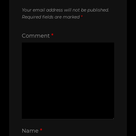
Your email address will not be published.
Required fields are marked
*
Comment
*
Name
*