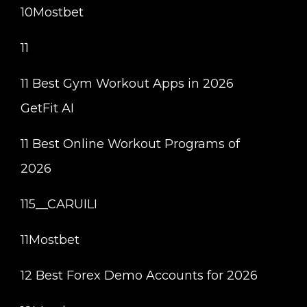
10Mostbet
11
11 Best Gym Workout Apps in 2026
GetFit AI
11 Best Online Workout Programs of
2026
115__CARUILI
11Mostbet
12 Best Forex Demo Accounts for 2026