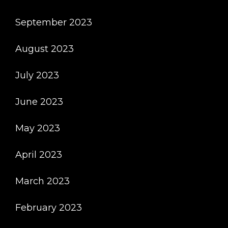
September 2023
August 2023
July 2023
June 2023
May 2023
April 2023
March 2023
February 2023