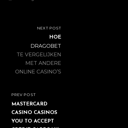
Post
NEXT POST
NEXT
navigation
POST
HOE
DRAGOBET
TE VERGELIJKEN
MET ANDERE
ONLINE CASINO’S
PREV POST
PREVIOUS
POST
MASTERCARD
CASINO CASINOS
YOU TO ACCEPT