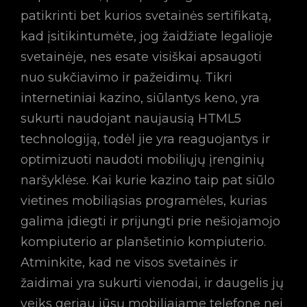
patikrinti bet kurios svetainės sertifikatą,
kad įsitikintumėte, jog žaidžiate legalioje
svetainėje, nes esate visiškai apsaugoti
nuo sukčiavimo ir pažeidimų. Tikri
internetiniai kazino, siūlantys keno, yra
sukurti naudojant naujausią HTML5
technologiją, todėl jie yra reaguojantys ir
optimizuoti naudoti mobiliųjų įrenginių
naršyklėse. Kai kurie kazino taip pat siūlo
vietines mobiliąsias programėles, kurias
galima įdiegti ir prijungti prie nešiojamojo
kompiuterio ar planšetinio kompiuterio.
Atminkite, kad ne visos svetainės ir
žaidimai yra sukurti vienodai, ir daugelis jų
veiks geriau jūsų mobiliajame telefone nei