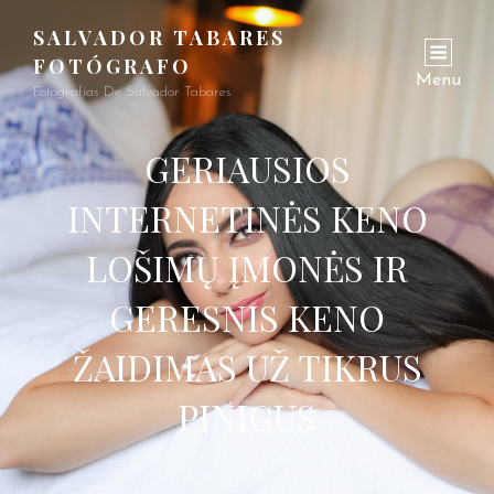
SALVADOR TABARES
FOTÓGRAFO
Menu
Fotografías De Salvador Tabares
GERIAUSIOS
INTERNETINĖS KENO
LOŠIMŲ ĮMONĖS IR
GERESNIS KENO
ŽAIDIMAS UŽ TIKRUS
PINIGUS