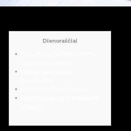
Dienoraščiai
Populiariausia Keno žaidimų
programėlių verslas
Visiškai laisvi sukasi
pasirinkimai
Kanada, Australija žaidžia
Statymų skaičius kiekvienam
lygiajam