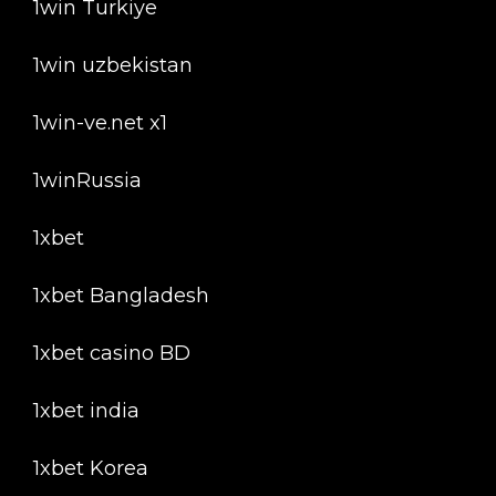
1win Turkiye
1win uzbekistan
1win-ve.net x1
1winRussia
1xbet
1xbet Bangladesh
1xbet casino BD
1xbet india
1xbet Korea