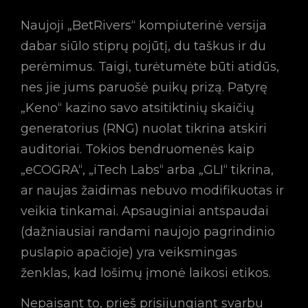
Naujoji „BetRivers“ kompiuterinė versija
dabar siūlo stiprų pojūtį, du taškus ir du
perėmimus. Taigi, turėtumėte būti atidūs,
nes jie jums paruošė puikų prizą. Patyrę
„Keno“ kazino savo atsitiktinių skaičių
generatorius (RNG) nuolat tikrina atskiri
auditoriai. Tokios bendruomenės kaip
„eCOGRA“, „iTech Labs“ arba „GLI“ tikrina,
ar naujas žaidimas nebuvo modifikuotas ir
veikia tinkamai. Apsauginiai antspaudai
(dažniausiai randami naujojo pagrindinio
puslapio apačioje) yra veiksmingas
ženklas, kad lošimų įmonė laikosi etikos.
Nepaisant to, prieš prisijungiant svarbu