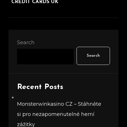
CREDIT CARDS UK
Search
Search
Recent Posts
Monsterwinkasino CZ – Stáhněte
si pro nezapomenutelné herní
zážitky