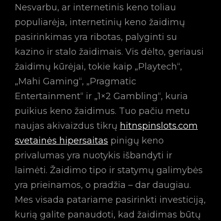
Nesvarbu, ar internetinis keno toliau
populiarėja, internetinių keno žaidimų
pasirinkimas yra ribotas, palyginti su
kazino ir stalo žaidimais. Vis dėlto, geriausi
žaidimų kūrėjai, tokie kaip „Playtech“,
„Mahi Gaming“, „Pragmatic
Entertainment“ ir „1×2 Gambling“, kuria
puikius keno žaidimus. Tuo pačiu metu
naujas akivaizdus tikrų
hitnspinslots.com
svetainės hipersaitas
pinigų keno
privalumas yra nuotykis išbandyti ir
laimėti.
Žaidimo tipo ir statymų galimybės
yra prieinamos, o pradžia – dar daugiau.
Mes visada patariame pasirinkti investiciją,
kurią galite panaudoti, kad žaidimas būtų