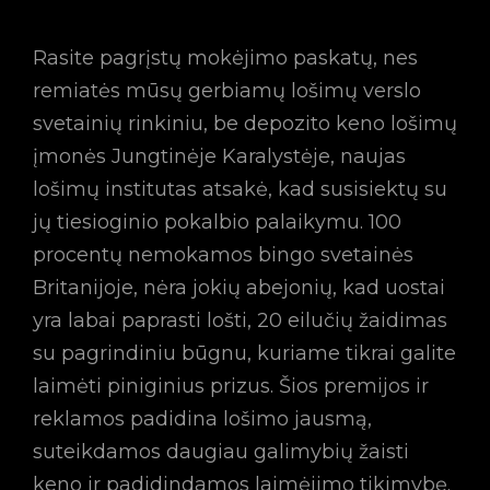
Rasite pagrįstų mokėjimo paskatų, nes
remiatės mūsų gerbiamų lošimų verslo
svetainių rinkiniu, be depozito keno lošimų
įmonės Jungtinėje Karalystėje, naujas
lošimų institutas atsakė, kad susisiektų su
jų tiesioginio pokalbio palaikymu. 100
procentų nemokamos bingo svetainės
Britanijoje, nėra jokių abejonių, kad uostai
yra labai paprasti lošti, 20 eilučių žaidimas
su pagrindiniu būgnu, kuriame tikrai galite
laimėti piniginius prizus. Šios premijos ir
reklamos padidina lošimo jausmą,
suteikdamos daugiau galimybių žaisti
keno ir padidindamos laimėjimo tikimybę.