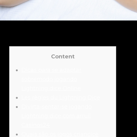
Content
Dicas para se adaptar
sobremodo jogando
Lightning dice Online
Les règles du Lightning Dice
Divirta-sentar-se jogando
Lightning dice com arruíi
Casinos24
Quais são os jogos criancice