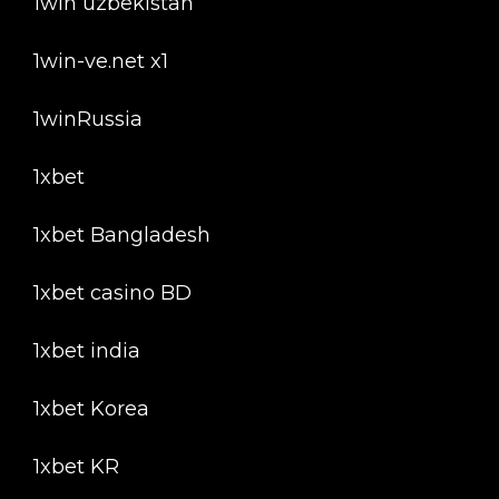
1win uzbekistan
1win-ve.net x1
1winRussia
1xbet
1xbet Bangladesh
1xbet casino BD
1xbet india
1xbet Korea
1xbet KR