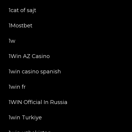
1cat of sajt
1Mostbet
1w
1Win AZ Casino
1win casino spanish
1win fr
1WIN Official In Russia
1win Turkiye