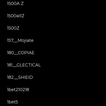
1500A Z
1500allZ
1500Z
157__Mojiate
180__COPIAE
181__GLECTICAL
182__SHIEID
1bet210218
1bet5