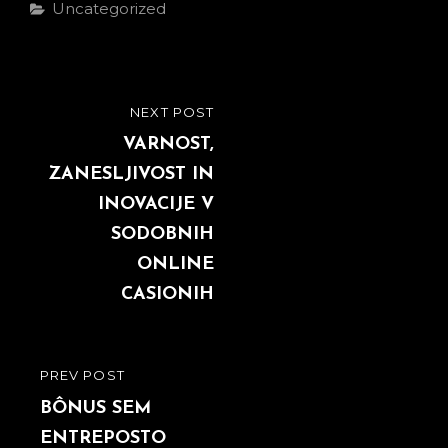
Categories
Uncategorized
Post
NEXT POST
NEXT
navigation
POST
VARNOST,
ZANESLJIVOST IN
INOVACIJE V
SODOBNIH
ONLINE
CASIONIH
PREV POST
PREVIOUS
POST
BÔNUS SEM
ENTREPOSTO