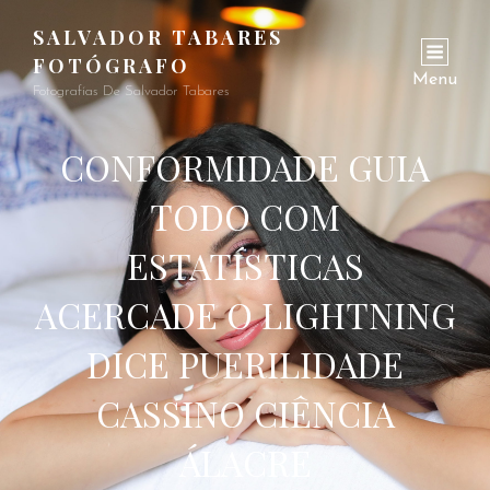
SALVADOR TABARES
FOTÓGRAFO
Menu
Fotografías De Salvador Tabares
CONFORMIDADE GUIA
TODO COM
ESTATÍSTICAS
ACERCADE O LIGHTNING
DICE PUERILIDADE
CASSINO CIÊNCIA
ÁLACRE