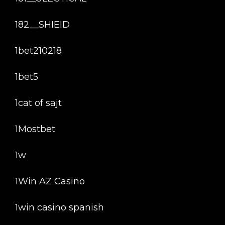
182__SHIEID
1bet210218
1bet5
1cat of sajt
1Mostbet
1w
1Win AZ Casino
1win casino spanish