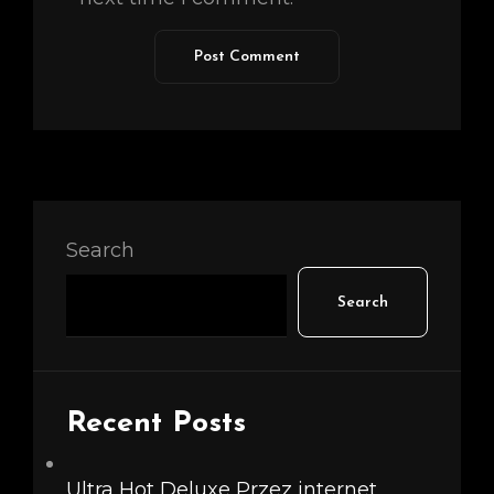
Search
Search
Recent Posts
Ultra Hot Deluxe Przez internet