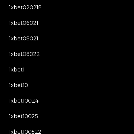
1xbet020218
1xbet06021
1xbet08021
1xbet08022
1xbet1
1xbet10
1xbet10024
1xbet10025
1xbet100522