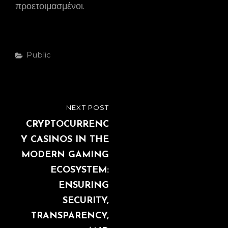
προετοιμασμένοι.
Categories
Public
Post
NEXT POST
NEXT
navigation
POST
CRYPTOCURRENC
Y CASINOS IN THE
MODERN GAMING
ECOSYSTEM:
ENSURING
SECURITY,
TRANSPARENCY,