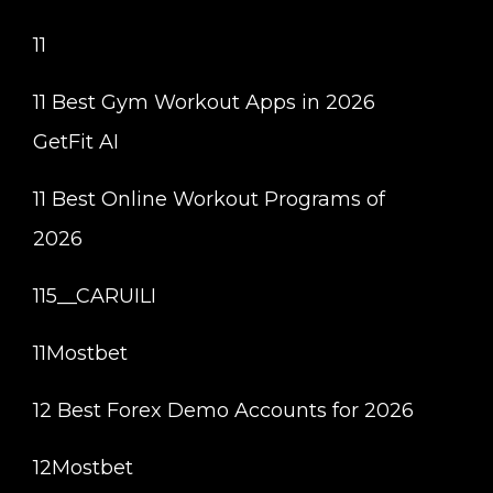
11
11 Best Gym Workout Apps in 2026
GetFit AI
11 Best Online Workout Programs of
2026
115__CARUILI
11Mostbet
12 Best Forex Demo Accounts for 2026
12Mostbet