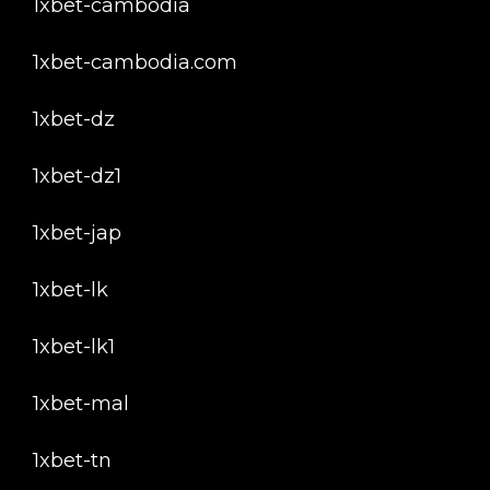
1xbet-cambodia
1xbet-cambodia.com
1xbet-dz
1xbet-dz1
1xbet-jap
1xbet-lk
1xbet-lk1
1xbet-mal
1xbet-tn