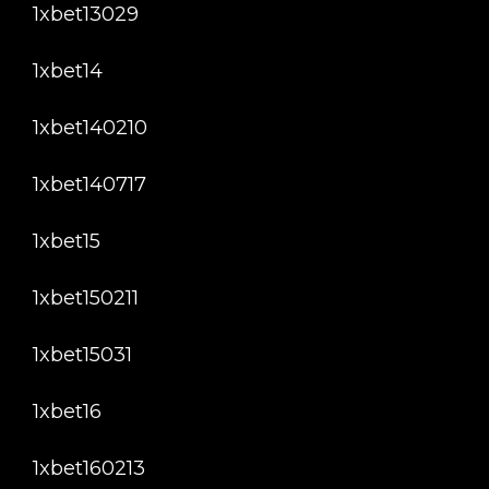
1xbet13029
1xbet14
1xbet140210
1xbet140717
1xbet15
1xbet150211
1xbet15031
1xbet16
1xbet160213