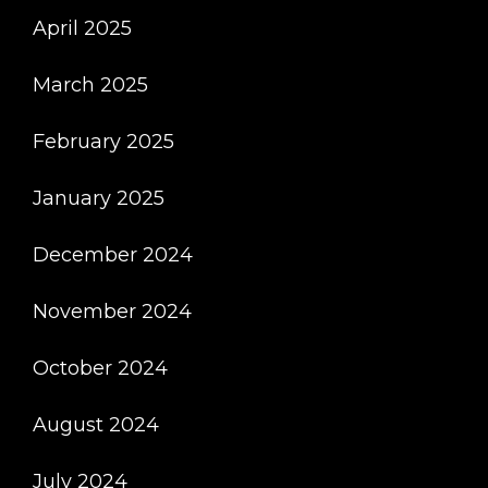
April 2025
March 2025
February 2025
January 2025
December 2024
November 2024
October 2024
August 2024
July 2024