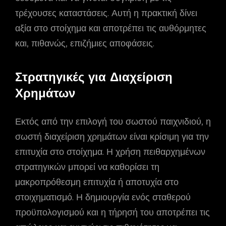
τρέχουσες καταστάσεις. Αυτή η πρακτική δίνει
αξία στο στοίχημα και αποτρέπει τις αυθόρμητες
και, πιθανώς, επιζήμιες αποφάσεις.
Στρατηγικές για Διαχείριση
Χρημάτων
Εκτός από την επιλογή του σωστού παιχνιδιού, η
σωστή διαχείριση χρημάτων είναι κρίσιμη για την
επιτυχία στο στοίχημα. Η χρήση πειθαρχημένων
στρατηγικών μπορεί να καθορίσει τη
μακροπρόθεσμη επιτυχία ή αποτυχία στο
στοιχηματισμό. Η δημιουργία ενός σταθερού
προϋπολογισμού και η τήρησή του αποτρέπει τις