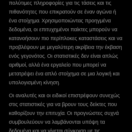
πολύτιμες πληροφορίες για τις τάσεις και τις
πιθανότητες που επικρατούν σε έναν αγώνα ή
ένα στοίχημα. Χρησιμοποιώντας προηγμένα
δεδομένα, οι επιτυχημένοι παίκτες μπορούν να
κατανοήσουν πιο περίπλοκες καταστάσεις και να
προβλέψουν με μεγαλύτερη ακρίβεια την έκβαση
ενός γεγονότος. Οι στατιστικές δεν είναι απλώς
αριθμοί, αλλά ένα εργαλείο που μπορεί να
μετατρέψει ένα απλό στοίχημα σε μια λογική και
υπολογισμένη κίνηση.
Οι αναλυτές και οι ειδικοί επιστρέφουν συνεχώς
στις στατιστικές για να βρουν τους δείκτες που
καθορίζουν την επιτυχία. Οι προγνώστες συχνά
συμβουλεύουν να λαμβάνονται υπόψη τα
δεδομένα και να γίνεται σύγκριση με τις