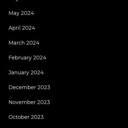
May 2024
April 2024
March 2024
February 2024
January 2024
December 2023
November 2023
October 2023