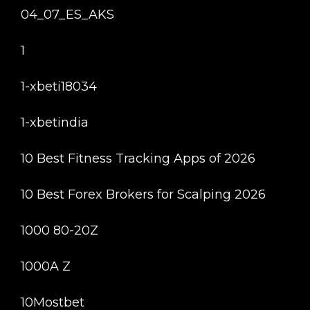
04_07_ES_AKS
1
1-xbeti18034
1-xbetindia
10 Best Fitness Tracking Apps of 2026
10 Best Forex Brokers for Scalping 2026
1000 80-20Z
1000A Z
10Mostbet