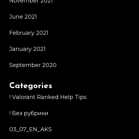
November 2021
June 2021
February 2021
January 2021
September 2020
Categories
! Valorant Ranked Help Tips
! Без рубрики
03_07_EN_AKS