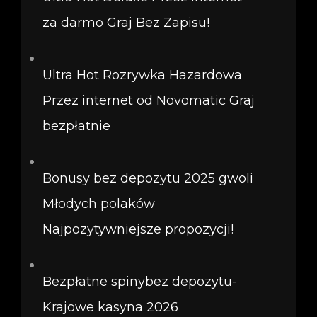
za darmo Graj Bez Zapisu!
Ultra Hot Rozrywka Hazardowa
Przez internet od Novomatic Graj
bezpłatnie
Bonusy bez depozytu 2025 gwoli
Młodych polaków
Najpozytywniejsze propozycji!
Bezpłatne spinybez depozytu-
Krajowe kasyna 2026