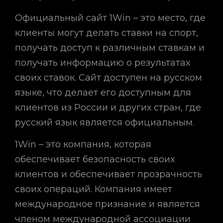
Официальный сайт 1Win – это место, где
клиенты могут делать ставки на спорт,
получать доступ к различным ставкам и
получать информацию о результатах
своих ставок. Сайт доступен на русском
языке, что делает его доступным для
клиентов из России и других стран, где
русский язык является официальным.
1Win – это компания, которая
обеспечивает безопасность своих
клиентов и обеспечивает прозрачность
своих операций. Компания имеет
международное признание и является
членом международной ассоциации