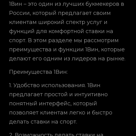
1Вин – это один из лучших букмекеров в
России, который предлагает своим
клиентам широкий спектр услуг и
функций для комфортной ставки на
спорт. В этом разделе мы рассмотрим
преимущества и функции 1Вин, которые
делают его одним из лидеров на рынке.
Преимущества 1Вин:
1. Удобство использования. 1Вин
предлагает простой и интуитивно
понятный интерфейс, который
позволяет клиентам легко и быстро
делать ставки на спорт.
2. Возможность делать ставки на