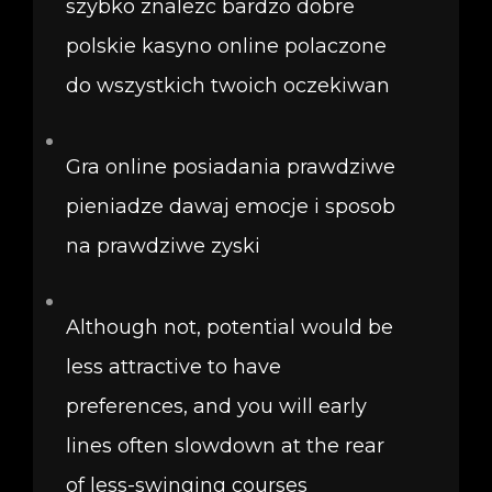
szybko znalezc bardzo dobre
polskie kasyno online polaczone
do wszystkich twoich oczekiwan
Gra online posiadania prawdziwe
pieniadze dawaj emocje i sposob
na prawdziwe zyski
Although not, potential would be
less attractive to have
preferences, and you will early
lines often slowdown at the rear
of less-swinging courses