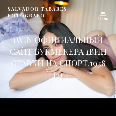
SALVADOR TABARES
FOTÓGRAFO
Menu
Fotografías De Salvador Tabares
1WIN ОФИЦИАЛЬНЫЙ
САЙТ БУКМЕКЕРА 1ВИН
СТАВКИ НА СПОРТ.1938
(2)