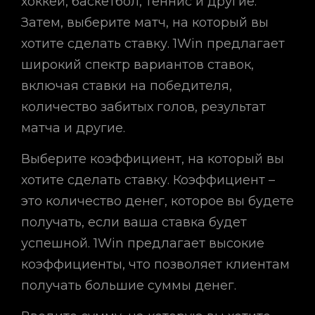
хоккей, баскетбол, теннис и другие.
Затем, выберите матч, на который вы
хотите сделать ставку. 1Win предлагает
широкий спектр вариантов ставок,
включая ставки на победителя,
количество забитых голов, результат
матча и другие.
Выберите коэффициент, на который вы
хотите сделать ставку. Коэффициент –
это количество денег, которое вы будете
получать, если ваша ставка будет
успешной. 1Win предлагает высокие
коэффициенты, что позволяет клиентам
получать большие суммы денег.