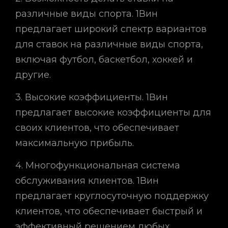
различные виды спорта. 1Вин
предлагает широкий спектр вариантов
для ставок на различные виды спорта,
включая футбол, баскетбол, хоккей и
другие.
3. Высокие коэффициенты. 1Вин
предлагает высокие коэффициенты для
своих клиентов, что обеспечивает
максимальную прибыль.
4. Многофункциональная система
обслуживания клиентов. 1Вин
предлагает круглосуточную поддержку
клиентов, что обеспечивает быстрый и
эффективный решением любых