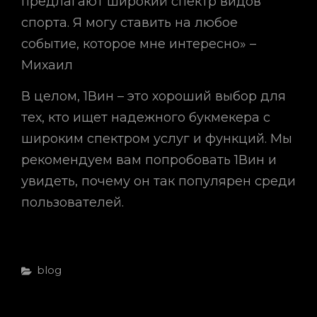
предлагают широкий спектр видов
спорта. Я могу ставить на любое
событие, которое мне интересно» –
Михаил
В целом, 1Вин – это хороший выбор для
тех, кто ищет надежного букмекера с
широким спектром услуг и функций. Мы
рекомендуем вам попробовать 1Вин и
увидеть, почему он так популярен среди
пользователей.
Categories
Blog