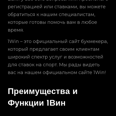
регистрацией или ставками, вы можете
обратиться к нашим специалистам,
которые готовы помочь вам в любое
время.
1Win – это официальный сайт букмекера,
который предлагает своим клиентам
широкий спектр услуг и возможностей
для ставок на спорт. Мы рады видеть
вас на нашем официальном сайте 1Win!
Преимущества и
Функции 1Вин