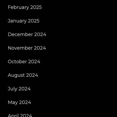
February 2025
January 2025
December 2024
November 2024
October 2024
August 2024
July 2024
May 2024
April 2024