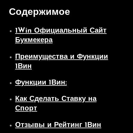
Содержимое
1Win Официальный Сайт
Букмекера
Преимущества и Функции
1Вин
Функции 1Вин:
Как Сделать Ставку на
Спорт
Отзывы и Рейтинг 1Вин