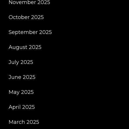
November 2025
October 2025
September 2025
August 2025
July 2025
June 2025
May 2025
April 2025
March 2025