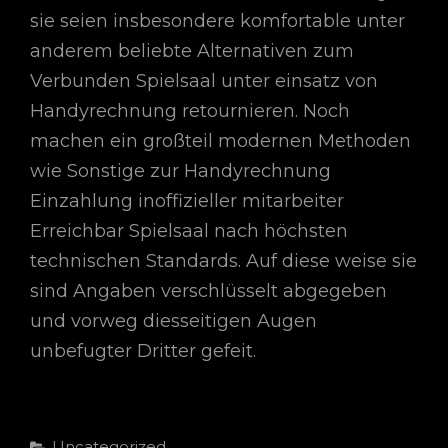
sie seien insbesondere komfortable unter
anderem beliebte Alternativen zum
Verbunden Spielsaal unter einsatz von
Handyrechnung retournieren. Noch
machen ein großteil modernen Methoden
wie Sonstige zur Handyrechnung
Einzahlung inoffizieller mitarbeiter
Erreichbar Spielsaal nach höchsten
technischen Standards. Auf diese weise sie
sind Angaben verschlüsselt abgegeben
und vorweg diesseitigen Augen
unbefugter Dritter gefeit.
Categories
Uncategorized