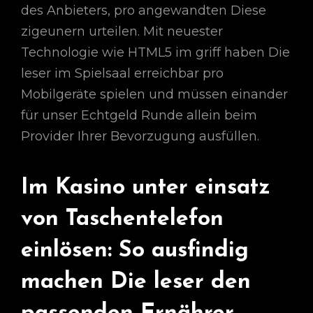
des Anbieters, pro angewandten Diese
zigeunern urteilen. Mit neuester
Technologie wie HTML5 im griff haben Die
leser im Spielsaal erreichbar pro
Mobilgeräte spielen und müssen einander
für unser Echtgeld Runde allein beim
Provider Ihrer Bevorzugung ausfüllen.
Im Kasino unter einsatz
von Taschentelefon
einlösen: So ausfindig
machen Die leser den