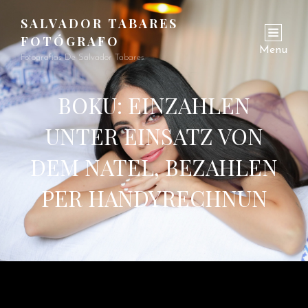
SALVADOR TABARES
FOTÓGRAFO
Menu
Fotografías De Salvador Tabares
BOKU: EINZAHLEN
UNTER EINSATZ VON
DEM NATEL, BEZAHLEN
PER HANDYRECHNUN