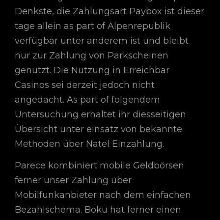
Denkste, die Zahlungsart Paybox ist dieser
tage allein as part of Alpenrepublik
verfügbar unter anderem ist und bleibt
nur zur Zahlung von Parkscheinen
genutzt. Die Nutzung in Erreichbar
Casinos sei derzeit jedoch nicht
angedacht. As part of folgendem
Untersuchung erhaltet ihr diesseitigen
Übersicht unter einsatz von bekannte
Methoden über Natel Einzahlung.
Parece kombiniert mobile Geldbörsen
ferner unser Zählung über
Mobilfunkanbieter nach dem einfachen
Bezahlschema. Boku hat ferner einen