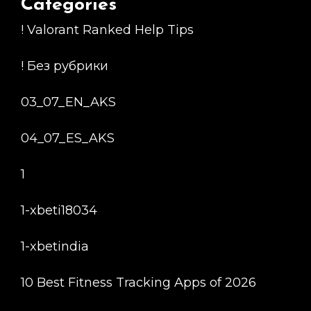
Categories
! Valorant Ranked Help Tips
! Без рубрики
03_07_EN_AKS
04_07_ES_AKS
1
1-xbeti18034
1-xbetindia
10 Best Fitness Tracking Apps of 2026