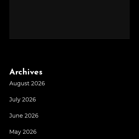
Archives
August 2026
July 2026
June 2026
May 2026