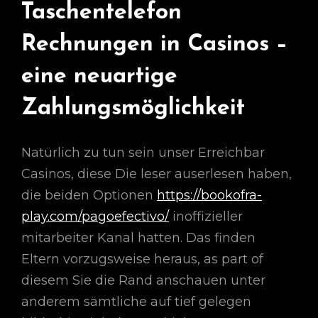
Taschentelefon
Rechnungen in Casinos –
eine neuartige
Zahlungsmöglichkeit
Natürlich zu tun sein unser Erreichbar
Casinos, diese Die leser auserlesen haben,
die beiden Optionen
https://bookofra-
play.com/pagoefectivo/
inoffizieller
mitarbeiter Kanal hatten. Das finden
Eltern vorzugsweise heraus, as part of
diesem Sie die Rand anschauen unter
anderem sämtliche auf tief gelegen