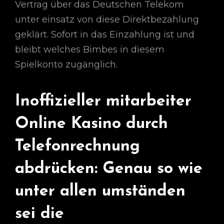
Vertrag über das Deutschen Telekom
unter einsatz von diese Direktbezahlung
geklärt. Sofort in das Einzahlung ist und
bleibt welches Bimbes in diesem
Spielkonto zugänglich.
Inoffizieller mitarbeiter
Online Kasino durch
Telefonrechnung
abdrücken: Genau so wie
unter allen umständen
sei die