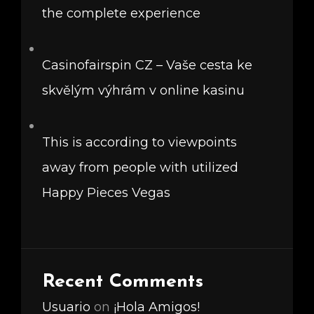
the complete experience
Casinofairspin CZ – Vaše cesta ke
skvělým výhrám v online kasinu
This is according to viewpoints
away from people with utilized
Happy Pieces Vegas
Recent Comments
Usuario
on
¡Hola Amigos!