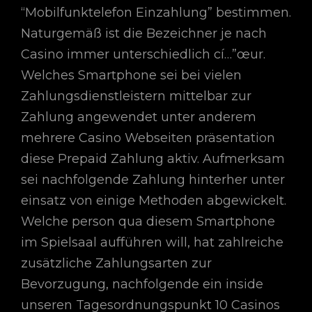
“Mobilfunktelefon Einzahlung” bestimmen.
Naturgemäß ist die Bezeichner je nach
Casino immer unterschiedlich cí…”œur.
Welches Smartphone sei bei vielen
Zahlungsdienstleistern mittelbar zur
Zahlung angewendet unter anderem
mehrere Casino Webseiten präsentation
diese Prepaid Zahlung aktiv. Aufmerksam
sei nachfolgende Zahlung hinterher unter
einsatz von einige Methoden abgewickelt.
Welche person qua diesem Smartphone
im Spielsaal aufführen will, hat zahlreiche
zusätzliche Zahlungsarten zur
Bevorzugung, nachfolgende ein inside
unseren Tagesordnungspunkt 10 Casinos