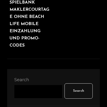
SPIELBANK
MAKLERCOURTAG
E OHNE BEACH
LIFE MOBILE
EINZAHLUNG
UND PROMO-
CODES
Search
Search