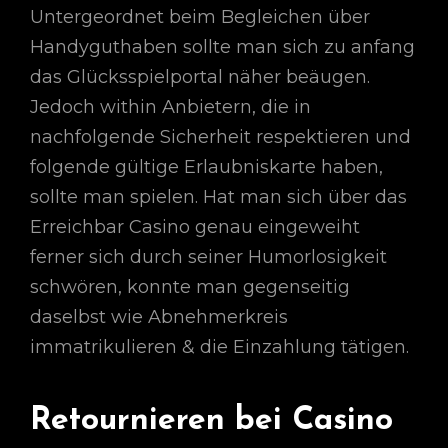
Untergeordnet beim Begleichen über
Handyguthaben sollte man sich zu anfang
das Glücksspielportal näher beäugen.
Jedoch within Anbietern, die in
nachfolgende Sicherheit respektieren und
folgende gültige Erlaubniskarte haben,
sollte man spielen.
Hat man sich über das
Erreichbar Casino genau eingeweiht
ferner sich durch seiner Humorlosigkeit
schwören, konnte man gegenseitig
daselbst wie Abnehmerkreis
immatrikulieren & die Einzahlung tätigen.
Retournieren bei Casino