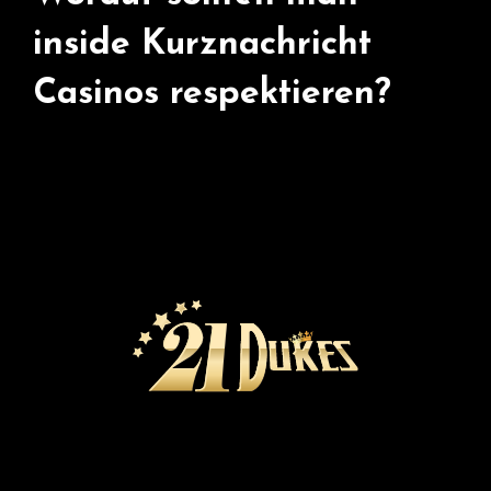
inside Kurznachricht
Casinos respektieren?