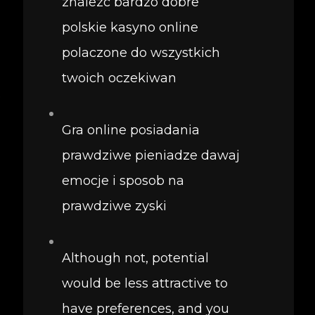
znalezc bardzo dobre
polskie kasyno online
polaczone do wszystkich
twoich oczekiwan
e
Gra online posiadania
prawdziwe pieniadze dawaj
emocje i sposob na
prawdziwe zyski
Although not, potential
would be less attractive to
have preferences, and you