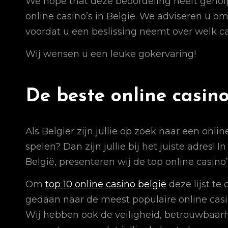
We hope that deze beoordeling heeft geholp
online casino’s in België. We adviseren u om
voordat u een beslissing neemt over welk ca
Wij wensen u een leuke gokervaring!
De beste online casino’
Als Belgiër zijn jullie op zoek naar een onli
spelen? Dan zijn jullie bij het juiste adres! I
België, presenteren wij de top online casino
Om
top 10 online casino belgië
deze lijst te
gedaan naar de meest populaire online casino
Wij hebben ook de veiligheid, betrouwbaarh