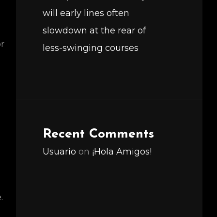
will early lines often
slowdown at the rear of
r
less-swinging courses
Recent Comments
Usuario
on
¡Hola Amigos!
.