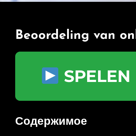
Beoordeling van onl
SPELEN
Содержимое