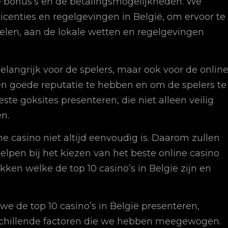
de bonus’s en de betalingsmogelijkheden. We
centies en regelgevingen in België, om ervoor te
delen, aan de lokale wetten en regelgevingen
belangrijk voor de spelers, maar ook voor de onlin
een goede reputatie te hebben en om de spelers te
este goksites presenteren, die niet alleen veilig
n.
e casino niet altijd eenvoudig is. Daarom zullen
elpen bij het kiezen van het beste online casino
ken welke de top 10 casino’s in België zijn en
en we de top 10 casino’s in België presenteren,
schillende factoren die we hebben meegewogen.