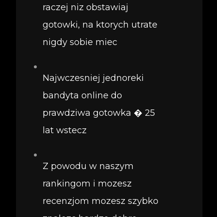
raczej niz obstawiaj
gotowki, na ktorych utrate
nigdy sobie miec
Najwczesniej jednoreki
bandyta online do
prawdziwa gotowka � 25
lat wstecz
Z powodu w naszym
rankingom i mozesz
recenzjom mozesz szybko