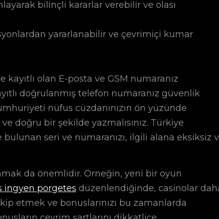
ayarak bilinçli kararlar verebilir ve olası
yonlardan yararlanabilir ve çevrimiçi kumar
de kayıtlı olan E-posta ve GSM numaranız
kayıtlı doğrulanmış telefon numaranız güvenlik
 Cumhuriyeti nüfus cüzdanınızın ön yüzünde
z ve doğru bir şekilde yazmalısınız. Türkiye
ulunan seri ve numaranızı, ilgili alana eksiksiz 
anmak da önemlidir. Örneğin, yeni bir oyun
s ingyen porgetes
düzenlendiğinde, casinolar dah
takip etmek ve bonuslarınızı bu zamanlarda
onusların çevrim şartlarını dikkatlice