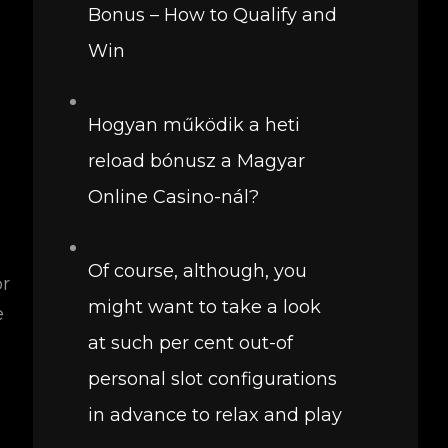
Bonus – How to Qualify and
Win
Hogyan működik a heti
reload bónusz a Magyar
Online Casino-nál?
Of course, although, you
or
might want to take a look
e
at such per cent out-of
personal slot configurations
in advance to relax and play