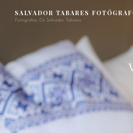
SALVADOR TABARES FOTÓGRA
Fotografías De Salvador Tabares