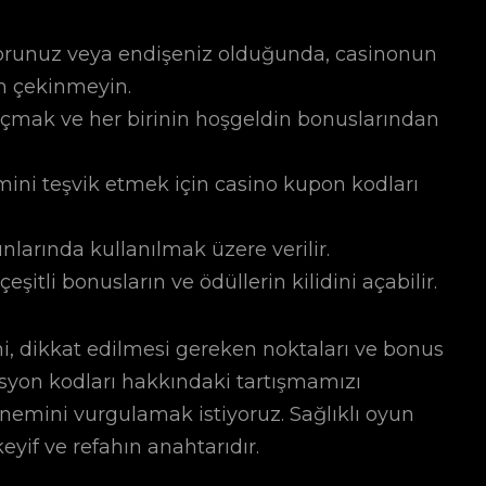
r sorunuz veya endişeniz olduğunda, casinonun
n çekinmeyin.
çmak ve her birinin hoşgeldin bonuslarından
mini teşvik etmek için casino kupon kodları
unlarında kullanılmak üzere verilir.
itli bonusların ve ödüllerin kilidini açabilir.
ni, dikkat edilmesi gereken noktaları ve bonus
mosyon kodları hakkındaki tartışmamızı
mini vurgulamak istiyoruz. Sağlıklı oyun
keyif ve refahın anahtarıdır.