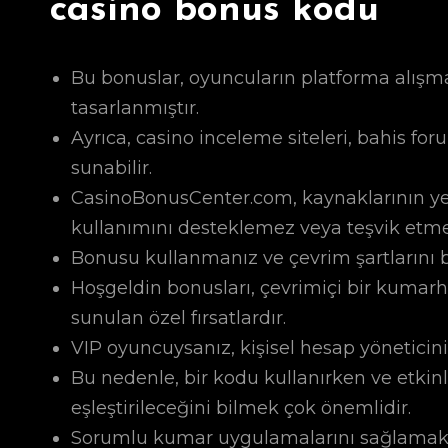
casino bonus kodu
Bu bonuslar, oyuncuların platforma alışm
tasarlanmıştır.
Ayrıca, casino inceleme siteleri, bahis for
sunabilir.
CasinoBonusCenter.com, kaynaklarının ye
kullanımını desteklemez veya teşvik etme
Bonusu kullanmanız ve çevrim şartlarını b
Hoşgeldin bonusları, çevrimiçi bir kuma
sunulan özel fırsatlardır.
VIP oyuncuysanız, kişisel hesap yöneticini
Bu nedenle, bir kodu kullanırken ve etkinle
eşleştirileceğini bilmek çok önemlidir.
Sorumlu kumar uygulamalarını sağlamak iç