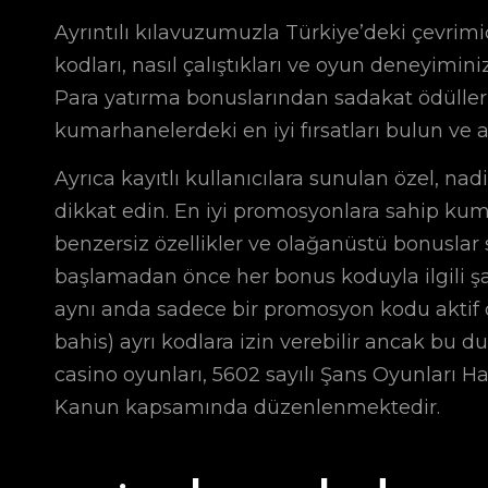
Ayrıntılı kılavuzumuzla Türkiye’deki çevrimi
kodları, nasıl çalıştıkları ve oyun deneyiminiz
Para yatırma bonuslarından sadakat ödüller
kumarhanelerdeki en iyi fırsatları bulun ve ayr
Ayrıca kayıtlı kullanıcılara sunulan özel, na
dikkat edin. En iyi promosyonlara sahip k
benzersiz özellikler ve olağanüstü bonuslar
başlamadan önce her bonus koduyla ilgili şa
aynı anda sadece bir promosyon kodu aktif olab
bahis) ayrı kodlara izin verebilir ancak bu d
casino oyunları, 5602 sayılı Şans Oyunları H
Kanun kapsamında düzenlenmektedir.