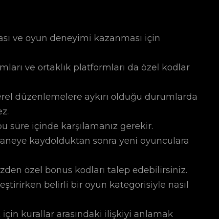
ası ve oyun deneyimi kazanması için
umları ve ortaklık platformları da özel kodlar
rel düzenlemelere aykırı olduğu durumlarda
z.
u süre içinde karşılamanız gerekir.
rhaneye kaydolduktan sonra yeni oyunculara
zden özel bonus kodları talep edebilirsiniz.
ştirirken belirli bir oyun kategorisiyle nasıl
in kurallar arasındaki ilişkiyi anlamak