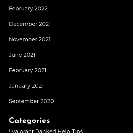
February 2022
December 2021
November 2021
June 2021
February 2021
January 2021
September 2020
Categories
! Valorant Ranked Help Tips