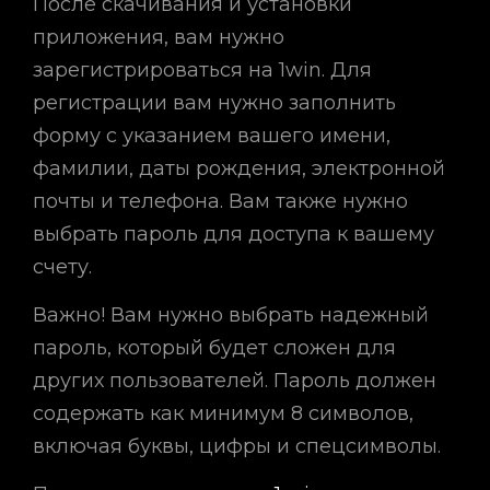
После скачивания и установки
приложения, вам нужно
зарегистрироваться на 1win. Для
регистрации вам нужно заполнить
форму с указанием вашего имени,
фамилии, даты рождения, электронной
почты и телефона. Вам также нужно
выбрать пароль для доступа к вашему
счету.
Важно! Вам нужно выбрать надежный
пароль, который будет сложен для
других пользователей. Пароль должен
содержать как минимум 8 символов,
включая буквы, цифры и спецсимволы.