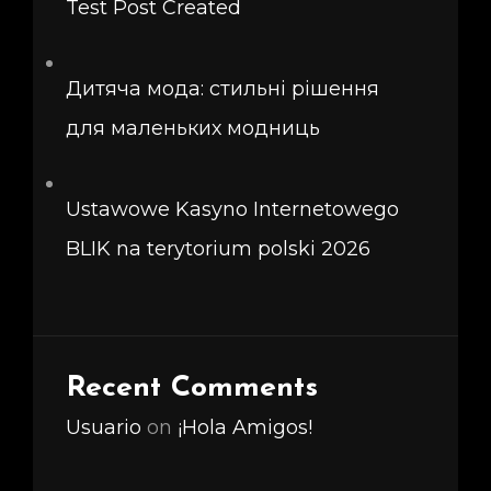
Test Post Created
Дитяча мода: стильні рішення
для маленьких модниць
Ustawowe Kasyno Internetowego
BLIK na terytorium polski 2026
Recent Comments
Usuario
on
¡Hola Amigos!