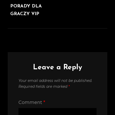
PORADY DLA
GRACZY VIP
Leave a Reply
Your email address will not be published.
Required fields are marked
*
Comment
*