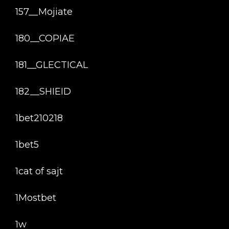
157__Mojiate
180__COPIAE
181__GLECTICAL
182__SHIEID
1bet210218
1bet5
1cat of sajt
1Mostbet
1w