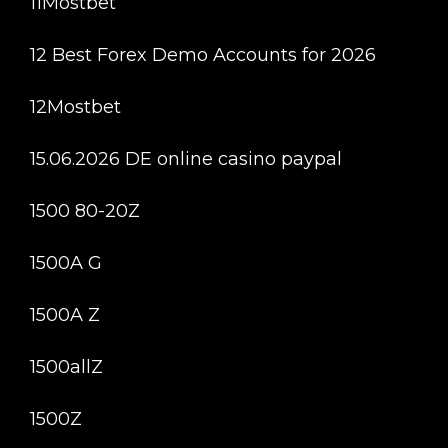
11Mostbet
12 Best Forex Demo Accounts for 2026
12Mostbet
15.06.2026 DE online casino paypal
1500 80-20Z
1500A G
1500A Z
1500allZ
1500Z