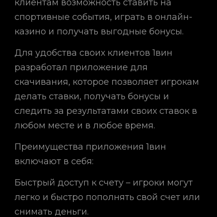
клиентам возможность ставить на
спортивные события, играть в онлайн-
казино и получать выгодные бонусы.
Для удобства своих клиентов 1вин
разработал приложение для
скачивания, которое позволяет игрокам
делать ставки, получать бонусы и
следить за результатами своих ставок в
любом месте и в любое время.
Преимущества приложения 1вин
включают в себя:
Быстрый доступ к счету – игроки могут
легко и быстро пополнять свой счет или
снимать деньги.