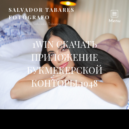
SALVADOR TABARES
FOTÓGRAFO
Menu
Fotografías De Salvador Tabares
1WIN СКАЧАТЬ
ПРИЛОЖЕНИЕ
БУКМЕКЕРСКОЙ
КОНТОРЫ.1948