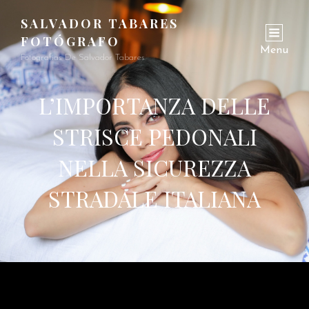
SALVADOR TABARES
FOTÓGRAFO
Menu
Fotografías De Salvador Tabares
L’IMPORTANZA DELLE
STRISCE PEDONALI
NELLA SICUREZZA
STRADALE ITALIANA