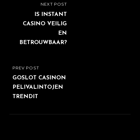
Post
NEXT POST
NEXT
navigation
POST
IS INSTANT
CASINO VEILIG
EN
BETROUWBAAR?
PREV POST
PREVIOUS
POST
GOSLOT CASINON
PELIVALINTOJEN
TRENDIT