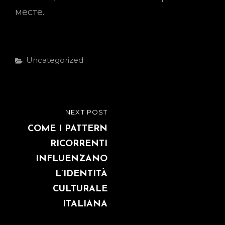
месте.
Categories
Uncategorized
Post
NEXT POST
NEXT
navigation
POST
COME I PATTERN
RICORRENTI
INFLUENZANO
L’IDENTITÀ
CULTURALE
ITALIANA